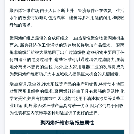
聚丙烯纤维市场
由于人口不断上升、经济条件正在恢复、生活
水平的改变将影响对包括汽车、建筑等多种用途的耐用和较轻
纤维的需求。
聚丙烯纤维是最轻的合成纤维之一,由热塑性聚合物聚丙烯衍生
而来. 新兴经济体工业活动的迅速增长将增加产品需求。 聚丙
烯非编织纤维被大量地用于出产过滤织物,这些织物主要用于任
何制造业的过滤过程中. 这些纤维可以通过增强过滤能力,显著
地分离出不想要的尘粒. 此外,亚太家用电器工业的发展将成为
为聚丙烯纤维市场扩大本区域收入提供巨大机会的关键因素。
增加空调,吸尘器,净水系统等产品的生产和销售,将带动本地区
对聚丙烯非织物的需求. 聚丙烯纤维由于具有极强的灵活性,化
学耐受性,并具有抗腐蚀性,因此被广泛用于油漆和涂层等某些工
业用途. 此外,聚丙烯纤维产品具有若干优点,因为它们易于回收,
为包装和室内装饰等各种用途提供了更好的选择。
聚丙烯纤维市场 报告属性