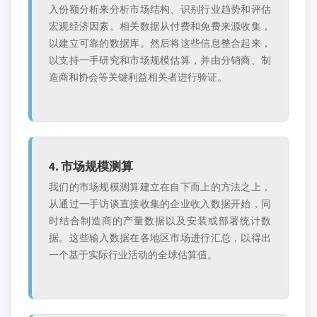
入份额分析来分析市场结构、识别行业趋势和评估
宏观经济因素。相关数据从付费和免费来源收集，
以建立可靠的数据库。然后将这些信息整合起来，
以支持一手研究和市场规模估算，并由分销商、制
造商和协会等关键利益相关者进行验证。
4. 市场规模测算
我们的市场规模测算建立在自下而上的方法之上，
从通过一手访谈直接收集的企业收入数据开始，同
时结合制造商的产量数据以及安装或部署统计数
据。这些输入数据在各地区市场进行汇总，以得出
一个基于实际行业活动的全球估算值。