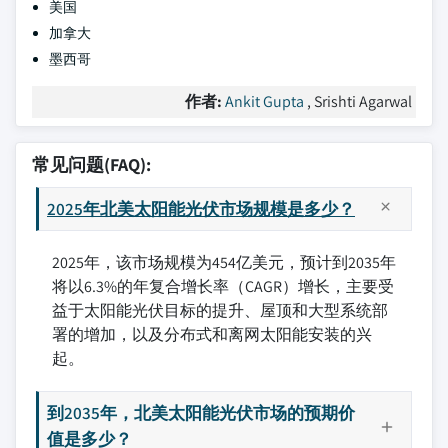
美国
加拿大
墨西哥
作者:
Ankit Gupta
, Srishti Agarwal
常见问题(FAQ):
2025年北美太阳能光伏市场规模是多少？
2025年，该市场规模为454亿美元，预计到2035年
将以6.3%的年复合增长率（CAGR）增长，主要受
益于太阳能光伏目标的提升、屋顶和大型系统部
署的增加，以及分布式和离网太阳能安装的兴
起。
到2035年，北美太阳能光伏市场的预期价
值是多少？