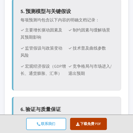
5. 预测模型与关键假设
每项预测均包含以下内容的明确文档记录：
✓ 主要增长驱动因素及
✓ 制约因素与缓解场景
其预期影响
✓ 监管假设与政策变动
✓ 技术普及曲线参数
风险
✓ 宏观经济假设（GDP增
✓ 竞争格局与市场进入/
长、通货膨胀、汇率）
退出预期
6. 验证与质量保证
最终阶段涉及人工验证，领域专家对筛选后的数据
联系我们
下载免费 PDF
进行手动审查，以发现自动化系统可能遗漏的细微
差异和语境错误。这种专家审查增加了一个关键的