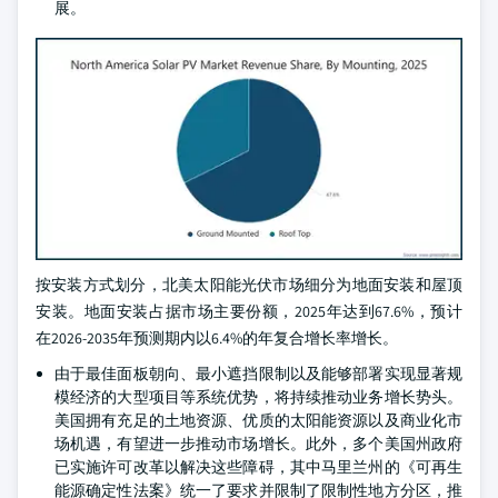
展。
按安装方式划分，北美太阳能光伏市场细分为地面安装和屋顶
安装。地面安装占据市场主要份额，2025年达到67.6%，预计
在2026-2035年预测期内以6.4%的年复合增长率增长。
由于最佳面板朝向、最小遮挡限制以及能够部署实现显著规
模经济的大型项目等系统优势，将持续推动业务增长势头。
美国拥有充足的土地资源、优质的太阳能资源以及商业化市
场机遇，有望进一步推动市场增长。此外，多个美国州政府
已实施许可改革以解决这些障碍，其中马里兰州的《可再生
能源确定性法案》统一了要求并限制了限制性地方分区，推