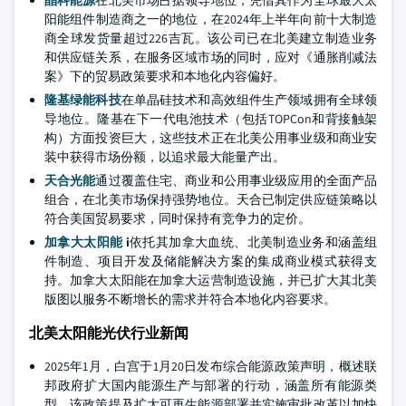
阳能组件制造商之一的地位，在2024年上半年向前十大制造
商全球发货量超过226吉瓦。该公司已在北美建立制造业务
和供应链关系，在服务区域市场的同时，应对《通胀削减法
案》下的贸易政策要求和本地化内容偏好。
隆基绿能科技
在单晶硅技术和高效组件生产领域拥有全球领
导地位。隆基在下一代电池技术（包括TOPCon和背接触架
构）方面投资巨大，这些技术正在北美公用事业级和商业安
装中获得市场份额，以追求最大能量产出。
天合光能
通过覆盖住宅、商业和公用事业级应用的全面产品
组合，在北美市场保持强势地位。天合已制定供应链策略以
符合美国贸易要求，同时保持有竞争力的定价。
加拿大太阳能
i
依托其加拿大血统、北美制造业务和涵盖组
件制造、项目开发及储能解决方案的集成商业模式获得支
持。加拿大太阳能在加拿大运营制造设施，并已扩大其北美
版图以服务不断增长的需求并符合本地化内容要求。
北美太阳能光伏行业新闻
2025年1月，白宫于1月20日发布综合能源政策声明，概述联
邦政府扩大国内能源生产与部署的行动，涵盖所有能源类
型。该政策提及扩大可再生能源部署并实施审批改革以加快