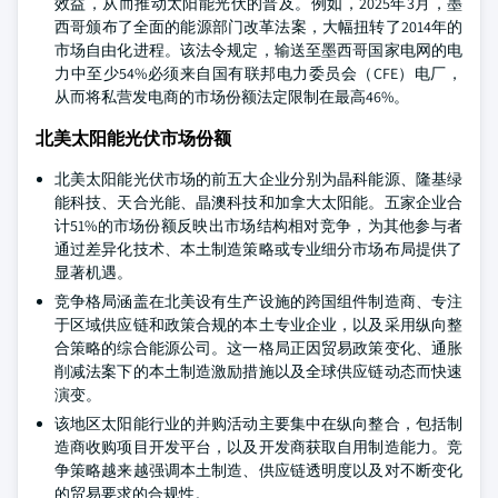
效益，从而推动太阳能光伏的普及。例如，2025年3月，墨
西哥颁布了全面的能源部门改革法案，大幅扭转了2014年的
市场自由化进程。该法令规定，输送至墨西哥国家电网的电
力中至少54%必须来自国有联邦电力委员会（CFE）电厂，
从而将私营发电商的市场份额法定限制在最高46%。
北美太阳能光伏市场份额
北美太阳能光伏市场的前五大企业分别为晶科能源、隆基绿
能科技、天合光能、晶澳科技和加拿大太阳能。五家企业合
计51%的市场份额反映出市场结构相对竞争，为其他参与者
通过差异化技术、本土制造策略或专业细分市场布局提供了
显著机遇。
竞争格局涵盖在北美设有生产设施的跨国组件制造商、专注
于区域供应链和政策合规的本土专业企业，以及采用纵向整
合策略的综合能源公司。这一格局正因贸易政策变化、通胀
削减法案下的本土制造激励措施以及全球供应链动态而快速
演变。
该地区太阳能行业的并购活动主要集中在纵向整合，包括制
造商收购项目开发平台，以及开发商获取自用制造能力。竞
争策略越来越强调本土制造、供应链透明度以及对不断变化
的贸易要求的合规性。