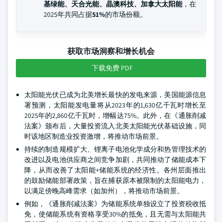
基绿能、天合光能、晶澳科技、加拿大太阳能
，在
2025年共同占据
51%
的市场份额。
获取市场洞察和增长机会
下载免费 PDF
太阳能光伏已成为北美增长最快的发电来源，美国能源信息
署预测，太阳能发电量将从2023年的1,630亿千瓦时增长至
2025年的2,860亿千瓦时，增幅达75%。此外，在《通胀削减
法案》颁布后，大量投资流入北美太阳能光伏基础设施，同
时该地区制造业投资激增，将推动市场前景。
持续的制造规模扩大、锂离子电池化学成分和热管理技术的
改进以及电池供应商之间竞争加剧，共同推动了储能成本下
降，从而改善了太阳能+储能系统的经济性。各州层面推出
的鼓励储能部署政策，旨在捕获原本被限制的太阳能电力，
以满足傍晚高峰需求（如加州），将推动市场前景。
例如，《通胀削减法案》为储能系统单独设立了投资税收抵
免，使储能系统有资格享受30%的抵免，且无需与太阳能共