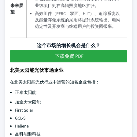
未来展
业级项目则在高辐照度地区扩张。
望
高效组件（PERC、双面、HJT）、追踪系统以
及能量存储系统的采用将提升系统输出、电网
稳定性及开发商与终端用户的投资回报率。
这个市场的增长机会是什么？
下载免费 PDF
北美太阳能光伏市场企业
在北美太阳能光伏行业中运营的知名企业包括：
正泰太阳能
加拿大太阳能
First Solar
GCL-SI
Heliene
晶科能源科技