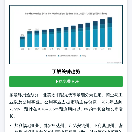
了解关键趋势
下载免费 PDF
按最终用途划分，北美太阳能光伏市场细分为住宅、商业与工
业以及公用事业。公用事业占据市场主要份额，2025年达到
73.9%，预计在2026-2035年预测期内以5.1%的年复合增长率增
长。
加利福尼亚州、佛罗里达州、印第安纳州、亚利桑那州、密
歇根州和纽约州的公用事业装机量上升，以及与企业买家的