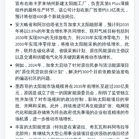
宣布在南卡罗来纳州新建太阳能工厂，负责其第6 Plus薄膜
组件的最终生产环节。该公司计划在新厂投资约3.3亿美元，
预计将创造600多个新就业岗位。
安大略省和阿尔伯塔省主导加拿大太阳能部署，预计到2035
年将以5.8%的年复合增长率共同增长。联邦气候目标包括到
2030年实现90%的无排放电力、到2035年实现净零电力、到
2050年实现净零排放，将推动太阳能采购的持续增长。此
外，联邦去碳化承诺、省级采购计划、原住民能源自主倡议
以及交通和供暖电气化等关键因素将推动市场增长。
例如，2024年，加拿大启动了针对原住民参与清洁能源项目
的"原住民贷款担保计划"，解决约300个目前依赖柴油发电
的偏远社区的问题。
墨西哥的太阳能市场规模将在2035年前增长至超过200亿美
元，原因是成立了统一的国家能源委员会，削弱了监管独立
性并加强了对市场规则的政治控制，影响太阳能项目的审
批、并网和采购。此外，持续推进可再生能源扩张、电网现
代化和能源存储将为符合政府优先事项的企业创造精准的市
场机遇，进一步推动市场增长。
丰富的太阳能资源（特别是在索诺拉、奇瓦瓦和科阿韦拉等
北部州）将继续为大型公用事业级项目提供强劲的项目经济