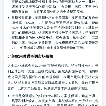
市场成为市场稳定性和主导地位的最强驱动力之一。此外，
该国还受益于强劲的商业活动——办公楼、医院、零售中心
和教育设施——在住宅和商业两方面创造稳定需求。
从增长角度看，美国预计将在北美国家中实现最高的复合年
增长率（CAGR），主要受益于更严格的能效法规、智能
HVAC技术的快速普及以及向可持续供暖和制冷（尤其是热
泵）的积极转型。这些因素不仅提升了持续需求，还加速了
家庭和企业的技术升级步伐。综合来看，这些条件——高基
础使用率、强劲的更换周期、大规模建筑活动以及监管推动
力——使美国成为该地区既主导又增长最快的市场。
北美家用暖通空调市场份额
大金工业株式会社以14%的市场份额领跑。特灵科技公司、开
利全球公司、大金工业株式会社、莱尼克斯国际公司、瑞姆制
造公司共同占据约52%的市场份额，表明市场集中度相对分
散。这些主要参与者积极采取战略举措，如并购、设施扩建与
合作，以扩大产品组合、拓展客户群体并巩固市场地位。
大金
是全球领先的综合HVAC解决方案提供商，涵盖空调、
热泵和制冷设备。在北美市场，其凭借丰富的产品组合（包
括Amana和Goodman品牌）占据重要地位，提供多样化的