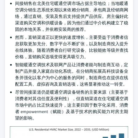
间接销售在北美住宅暖通空调市场占据主导地位；当地暖通
空调分销生态系统长期以来依赖分销商、承包商及经销商网
络，通过直销、安装及售后支持提供产品供应。房主偏好此
渠道购买空调和供暖设备，因为他们通过中介机构建立了稳
固的本地关系，并依赖安装商的推荐。
然而，直销渠道正以更快的速度增长，主要受益于消费者信
息获取更加充分、数字平台不断扩张，以及制造商投入提升
在线体验。随着消费者自行研究设备、比较能效等级并查找
价格，直销购买选项变得更具吸引力。
智能暖通空调技术及联网产品让消费者能与制造商互动，定
制产品并接入家庭自动化系统。在分销商拓展高科技设备业
务并强化以客户为中心的服务的同时，制造商也在提供在线
配置工具、虚拟咨询及直销选项，这将显著推动这一转变。
尽管间接渠道仍是暖通空调设备销售的主要来源（主要基于
消费者对其信任度及便利性），但直销渠道在住宅暖通空调
市场中的占比正快速提升，这主要归因于数字化采用、消费
者 empowerment（赋能）及基于技术的购买能力对房主期
望的影响。