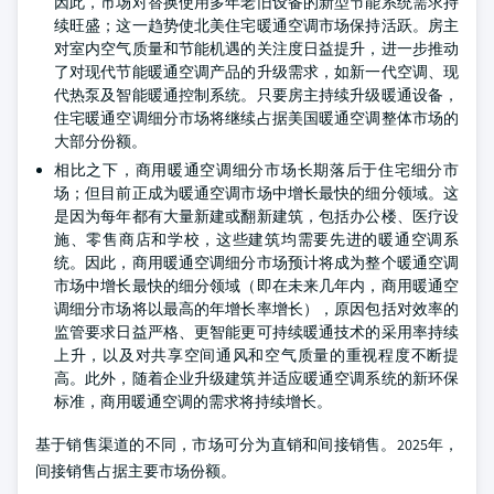
因此，市场对替换使用多年老旧设备的新型节能系统需求持
续旺盛；这一趋势使北美住宅暖通空调市场保持活跃。房主
对室内空气质量和节能机遇的关注度日益提升，进一步推动
了对现代节能暖通空调产品的升级需求，如新一代空调、现
代热泵及智能暖通控制系统。只要房主持续升级暖通设备，
住宅暖通空调细分市场将继续占据美国暖通空调整体市场的
大部分份额。
相比之下，商用暖通空调细分市场长期落后于住宅细分市
场；但目前正成为暖通空调市场中增长最快的细分领域。这
是因为每年都有大量新建或翻新建筑，包括办公楼、医疗设
施、零售商店和学校，这些建筑均需要先进的暖通空调系
统。因此，商用暖通空调细分市场预计将成为整个暖通空调
市场中增长最快的细分领域（即在未来几年内，商用暖通空
调细分市场将以最高的年增长率增长），原因包括对效率的
监管要求日益严格、更智能更可持续暖通技术的采用率持续
上升，以及对共享空间通风和空气质量的重视程度不断提
高。此外，随着企业升级建筑并适应暖通空调系统的新环保
标准，商用暖通空调的需求将持续增长。
基于销售渠道的不同，市场可分为直销和间接销售。2025年，
间接销售占据主要市场份额。