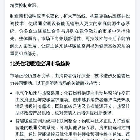
精度控制室温。
制造商积极响应需求变化，扩大产品线、构建更强供应链并投
资技术，使暖通空调设备能无缝融入更大的家庭能源生态系
统。许多企业还通过合作与并购在竞争激烈的市场中保持领
先。整体而言，市场正向兼顾舒适性、可持续性与长期节能的
解决方案发展，让房主越来越将暖通空调视为健康高效家居的
重要组成部分。
北美住宅暖通空调市场趋势
市场正经历显著变革，由消费者偏好演变、技术进步及监管压
力共同驱动。以下是塑造市场的关键商业趋势：
电气化加速与热泵采用：化石燃料供暖向电动热泵的转变正
由政府激励与减碳需求推动。越来越多消费者选择高效热泵
满足供暖制冷需求，既降低碳足迹又节省能源开支。热泵转
型将改变产品供给，也对安装人员培训提出新要求。
智能暖通空调系统与物联网整合：物联网技术正助力打造更
智能的暖通空调系统，可与其他设备互联。房主能远程控制
系统、通过智能温控器优化用电并接收预测性维护通知。该