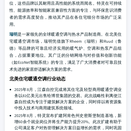
位，这些品牌以其耐用且高性能的系统而闻名。特灵在可持续
性、能源效率和智能家居兼容性方面的专注，与环保意识消费
者的需求高度契合，推动其产品在各住宅细分市场的广泛采
用。
瑞明
是一家领先的全球暖通空调与热水产品制造商。在北美住
宅暖通空调市场，瑞明凭借旗下Rheem（瑞明）和Ruud（鲁
德）等品牌的可靠且经济实用的暖气炉、空调和热泵产品组
合，占据重要地位。其广泛的分销网络与对价值和创新功能
（如EcoNet智能系统）的专注，满足了广大消费者对可靠且技
术先进的家居舒适解决方案的需求。
北美住宅暖通空调行业动态
2025年8月，江森自控完成将其住宅及轻型商用暖通空调业
务以81亿美元出售给博世集团的交易。此次战略性剥离使江
森自控成为专注于建筑解决方案的企业，同时得以将资源集
中投入技术与商用建筑系统领域。
2025年8月，特灵宣布扩建阿肯色州史密斯堡制造基地，新
增60余个就业岗位并将生产能力提升20%。此次扩建有助于
公司满足客户对热管理解决方案日益增长的需求，同时巩固