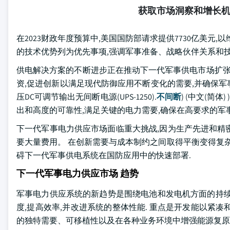
获取市场洞察和增长
在2023财政年度预算中,美国国防部请求提供7730亿美元
的技术优势列为优先事项,强调军事准备、战略伙伴关系和
供电解决方案的不断进步正在推动下一代军事供电市场扩张
资,促进创新以满足现代防御应用不断变化的需要,并确保军事行动的战略
压DC可调节输出无间断电源(UPS-1250).
不间断
) (中文(简
出和高度的可靠性,满足关键的电力需要,确保在高要求的军
下一代军事电力供应市场面临重大挑战,因为生产先进和精
要大量费用。 在创新需要与成本制约之间取得平衡变得复
碍下一代军事供电系统在国防应用中的快速部署.
下一代军事电力供应市场 趋势
军事电力供应系统的新趋势是围绕电池和发电机方面的持
度,提高效率,并改进系统的整体性能. 重点是开发能以紧
的独特需要、可移植性以及在各种业务环境中增强能源复原