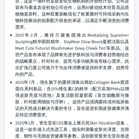
台，这是一项针对皮肤老化生物机制的开创性计划。公司还
宣布与垂直农业初创公司合作，运用AI驱动技术培育高品质
植物基原料。这种双重策略强化了欧莱雅对可持续采购与生
物科技驱动的创新配方研发的承诺，以满足不断演变的消费
需求。
2025年3月，雅诗兰黛集团推出Revitalizing Supreme+
Sculpting精华面部精华、DayWear Glow Boost凝胶洁面以及
Meet Cute Futurist Blushmaker Dewy Cheek Tint等新品。这
些产品发布体现了品牌将先进护肤科技与消费者趋势相结合
的战略重点，针对补水、提亮与多功能美妆等核心需求。此
次扩张凸显公司致力于为全球消费者提供科学支撑、趋势导
向的产品。
2025年7月，强生旗下的露得清推出两款Collagen Bank胶原
蛋白系列新品：含15%维生素C的精华（配方添加PHAs以增
强皮肤亮度与质地）及复活眼部凝胶霜（富含烟酰胺与微
肽，针对眼周细纹与浮肿）。这些产品强调露得清对临床验
证的天然成分解决方案的专注，旨在促进长期皮肤健康并满
足特定消费需求。
2025年1月，资生堂在CES展会上展示其Skin Visualizer设备，
这是一款非侵入式先进工具，能实时测量皮肤光泽度、光滑
度、韧性与毛细血管健康等参数。该创新突显资生堂在推进