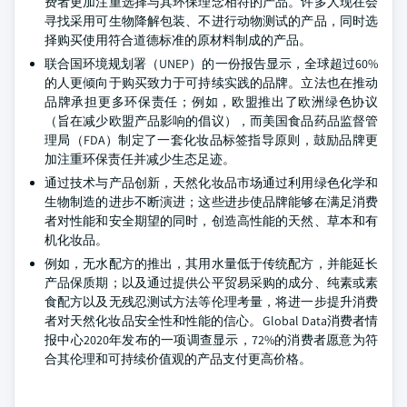
费者更加注重选择与其环保理念相符的产品。许多人现在会
寻找采用可生物降解包装、不进行动物测试的产品，同时选
择购买使用符合道德标准的原材料制成的产品。
联合国环境规划署（UNEP）的一份报告显示，全球超过60%
的人更倾向于购买致力于可持续实践的品牌。立法也在推动
品牌承担更多环保责任；例如，欧盟推出了欧洲绿色协议
（旨在减少欧盟产品影响的倡议），而美国食品药品监督管
理局（FDA）制定了一套化妆品标签指导原则，鼓励品牌更
加注重环保责任并减少生态足迹。
通过技术与产品创新，天然化妆品市场通过利用绿色化学和
生物制造的进步不断演进；这些进步使品牌能够在满足消费
者对性能和安全期望的同时，创造高性能的天然、草本和有
机化妆品。
例如，无水配方的推出，其用水量低于传统配方，并能延长
产品保质期；以及通过提供公平贸易采购的成分、纯素或素
食配方以及无残忍测试方法等伦理考量，将进一步提升消费
者对天然化妆品安全性和性能的信心。Global Data消费者情
报中心2020年发布的一项调查显示，72%的消费者愿意为符
合其伦理和可持续价值观的产品支付更高价格。