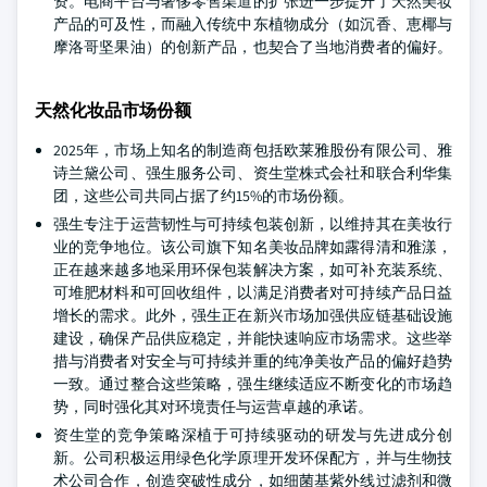
资。电商平台与奢侈零售渠道的扩张进一步提升了天然美妆
产品的可及性，而融入传统中东植物成分（如沉香、恵椰与
摩洛哥坚果油）的创新产品，也契合了当地消费者的偏好。
天然化妆品市场份额
2025年，市场上知名的制造商包括欧莱雅股份有限公司、雅
诗兰黛公司、强生服务公司、资生堂株式会社和联合利华集
团，这些公司共同占据了约15%的市场份额。
强生专注于运营韧性与可持续包装创新，以维持其在美妆行
业的竞争地位。该公司旗下知名美妆品牌如露得清和雅漾，
正在越来越多地采用环保包装解决方案，如可补充装系统、
可堆肥材料和可回收组件，以满足消费者对可持续产品日益
增长的需求。此外，强生正在新兴市场加强供应链基础设施
建设，确保产品供应稳定，并能快速响应市场需求。这些举
措与消费者对安全与可持续并重的纯净美妆产品的偏好趋势
一致。通过整合这些策略，强生继续适应不断变化的市场趋
势，同时强化其对环境责任与运营卓越的承诺。
资生堂的竞争策略深植于可持续驱动的研发与先进成分创
新。公司积极运用绿色化学原理开发环保配方，并与生物技
术公司合作，创造突破性成分，如细菌基紫外线过滤剂和微