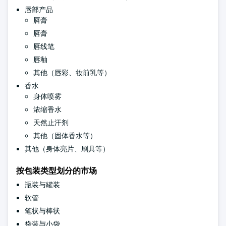
唇部产品
唇膏
唇膏
唇线笔
唇釉
其他（唇彩、妆前乳等）
香水
身体喷雾
浓缩香水
天然止汗剂
其他（固体香水等）
其他（身体亮片、刷具等）
按包装类型划分的市场
瓶装与罐装
软管
笔状与棒状
袋装与小袋