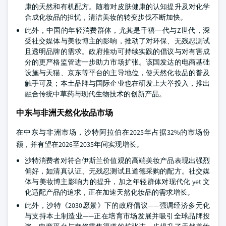
康的天然和有机配方。随着对皮肤健康的认知提升及对化学
合成化妆品的担忧，清洁美妆的转变步伐不断加快。
此外，中国的年轻消费群体，尤其是千禧一代与Z世代，深
受社交媒体与美妆博主的影响，推动了对环保、无残忍测试
且透明品牌的需求。政府推动可持续实践的倡议与对有害成
分的更严格监管进一步助力市场扩张。该国发达的电商基础
设施与天猫、京东等平台的主导地位，使天然化妆品的普及
触手可及；本土品牌与国际企业也在研发上大举投入，推出
融合传统中草药与现代生物技术的创新产品。
中东与非洲天然化妆品市场
在中东与非洲市场，沙特阿拉伯在2025年占据32%的市场份
额，并有望在2026至2035年间实现增长。
沙特消费者对符合伊斯兰价值观的高端美妆产品表现出强烈
偏好，如清真认证、无残忍测试且道德采购的配方。社交媒
体与美妆博主影响力的提升，加之年轻群体对现代化 yet 文
化适配产品的追求，正在加速天然化妆品的需求增长。
此外，沙特《2030愿景》下的政府倡议——强调经济多元化
与支持本土制造业——正在培育市场发展并吸引全球品牌投