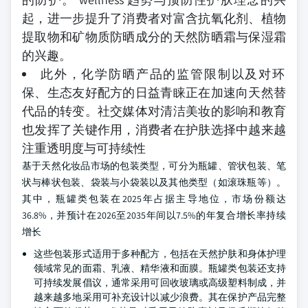
起，进一步提升了消费者对富含抗氧化剂、植物
提取物和矿物质防晒成分的天然防晒霜与保湿霜
的兴趣。
此外，化学防晒产品的监管限制以及对环
保、生态友好配方的日益青睐正在加速向天然替
代品的转变。社交媒体对清洁美妆的影响和教育
也发挥了关键作用，消费者在护肤选择中越来越
注重透明度与可持续性
基于天然化妆品市场的包装类型，可分为瓶罐、管状包装、笔
状与棒状包装、袋装与小袋装以及其他类型（如滚珠瓶等）。
其中，瓶罐类包装在2025年占据主导地位，市场份额达
36.8%，并预计在2026至2035年间以7.5%的年复合增长率持续
增长
这些包装形式适用于多种配方，包括在天然护肤和身体护理
领域常见的面霜、乳液、精华液和面膜。瓶罐类包装还支持
可持续发展倡议，通常采用可回收玻璃或高级塑料制成，并
越来越多地采用可补充设计以减少浪费。其在保护产品完整