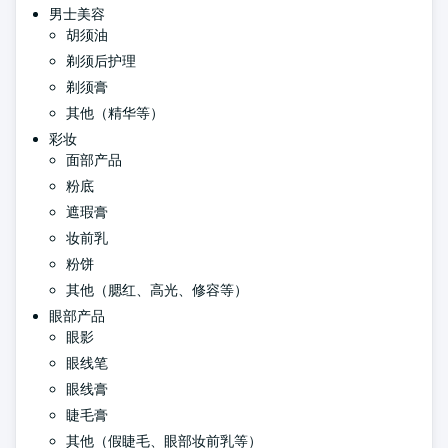
男士美容
胡须油
剃须后护理
剃须膏
其他（精华等）
彩妆
面部产品
粉底
遮瑕膏
妆前乳
粉饼
其他（腮红、高光、修容等）
眼部产品
眼影
眼线笔
眼线膏
睫毛膏
其他（假睫毛、眼部妆前乳等）