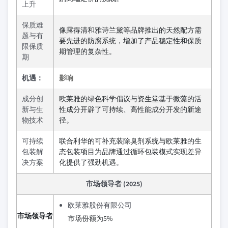
上升
保质难
像露得清和雅诗兰黛等品牌推出的天然配方需
题与有
要先进的防腐系统，增加了产品稳定性和保质
限保质
期管理的复杂性。
期
机遇：
影响
成分创
欧莱雅的绿色科学倡议与资生堂基于微藻的活
新与生
性成分开辟了可持续、高性能成分开发的新途
物技术
径。
可持续
联合利华的可补充装除臭剂系统与欧莱雅的生
包装解
态包装项目为品牌通过循环包装模式实现差异
决方案
化提供了强劲机遇。
市场领导者 (2025)
欧莱雅股份有限公司
市场领导者
市场份额为5%