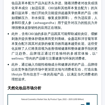
妆品及草本配方产品兴起齐头并进。随着消费者对改良或强
化草本成分（如适应原、CBD油和其他草本复合配方）的兴
趣日益浓厚，他们开始关注能提供超越美学效果的产品（例
如缓解压力、补水保湿、修复皮肤屏障）。作为适应原，人
参和印度人参（ashwagandha）用于提升对压力的抵抗力并
增强整体皮肤韧性的应用正在增加。
此外，含有CBD油的多款产品因其可能帮助减轻炎症、缓解
刺激并提供整体舒缓效果而受到青睐。金盏花和洋甘菊等草
本复合配方因其对皮肤的修复功效而越来越受欢迎。这些变
化反映了人们将美容视为改善情绪健康和整体健康手段的更
广泛趋势。品牌现正通过打造独特的多感官体验，以“
wellness ”导向的产品吸引注重健康与环保的消费者。
此外，通过融入功能性植物成分和健康诉求的产品，品牌得
以在竞争激烈的市场中更深层次地与消费者互动，打造出集
lifestyle 导向信息于一体的高端产品，以满足当代消费者的
理想追求。
天然化妆品市场分析