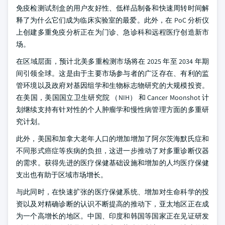
免疫检测试剂盒的用户友好性、低样品制备和快速周转时间解
释了为什么它们成为临床实验室的最爱。此外，在 PoC 分析仪
上创建多重免疫分析正在为门诊、急诊科和远程医疗创造新市
场。
在区域层面，预计北美多重检测市场将在 2025 年至 2034 年期
间引领全球。这是由于主要市场参与者的广泛存在、有利的监
管环境以及政府对基因组学和生物标志物研究的大规模投资。
在美国，美国国立卫生研究院 （NIH） 和 Cancer Moonshot 计
划继续支持有针对性的个人肿瘤学和慢性病管理方面的多重研
究计划。
此外，美国和加拿大老年人口的增加增加了阿尔茨海默氏症和
不同形式癌症等疾病的负担，这进一步推动了对多重诊断仪器
的需求。获得先进的医疗保健基础设施和增加的人均医疗保健
支出也有助于区域市场增长。
与此同时，在快速扩张的医疗保健系统、增加对生命科学的投
资以及对精确诊断的认识不断提高的推动下，亚太地区正在成
为一个高增长的地区。中国、印度和韩国等国家正在见证研发