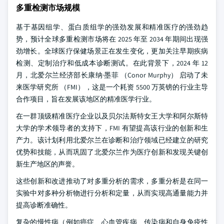
多重检测市场规模
基于基因组学、蛋白质组学的强劲发展和精准医疗的强劲趋
势，预计全球多重检测市场将在 2025 年至 2034 年期间出现强
劲增长。全球医疗保健场景正在发生变化，更加关注早期疾病
检测、定制治疗和低成本诊断测试。在此背景下，2024 年 12
月，北爱尔兰经济部长康纳·墨菲 （Conor Murphy） 启动了未
来医学研究所 （FMI），这是一个耗资 5500 万英镑的行业主导
合作项目，旨在发展该地区的精准医学行业。
在一群顶级精准医疗企业以及贝尔法斯特女王大学和阿尔斯特
大学的学术领导者的支持下，FMI 有望提高该行业的创新和生
产力。该计划利用北爱尔兰在诊断和治疗领域已经建立的研究
优势和技能，从而巩固了北爱尔兰作为医疗创新和发现关键创
新生产地区的声誉。
这些创新和改进推动了对多重分析的需求，多重分析是在同一
实验中对多种分析物进行分析和定量，从而实现高通量能力并
提高诊断准确性。
复杂的慢性病（例如癌症、心血管疾病、传染病和自身免疫性