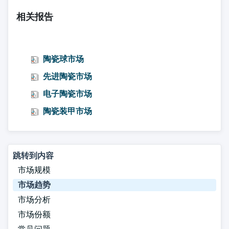
相关报告
陶瓷球市场
先进陶瓷市场
电子陶瓷市场
陶瓷装甲市场
跳转到内容
市场规模
市场趋势
市场分析
市场份额