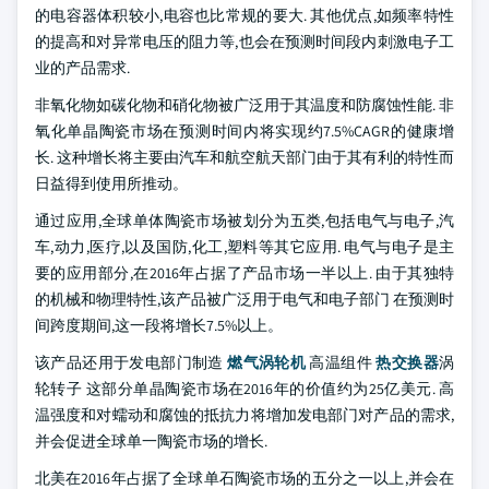
的电容器体积较小,电容也比常规的要大. 其他优点,如频率特性
的提高和对异常电压的阻力等,也会在预测时间段内刺激电子工
业的产品需求.
非氧化物如碳化物和硝化物被广泛用于其温度和防腐蚀性能. 非
氧化单晶陶瓷市场在预测时间内将实现约7.5%CAGR的健康增
长. 这种增长将主要由汽车和航空航天部门由于其有利的特性而
日益得到使用所推动。
通过应用,全球单体陶瓷市场被划分为五类,包括电气与电子,汽
车,动力,医疗,以及国防,化工,塑料等其它应用. 电气与电子是主
要的应用部分,在2016年占据了产品市场一半以上. 由于其独特
的机械和物理特性,该产品被广泛用于电气和电子部门 在预测时
间跨度期间,这一段将增长7.5%以上。
该产品还用于发电部门制造
燃气涡轮机
高温组件
热交换器
涡
轮转子 这部分单晶陶瓷市场在2016年的价值约为25亿美元. 高
温强度和对蠕动和腐蚀的抵抗力将增加发电部门对产品的需求,
并会促进全球单一陶瓷市场的增长.
北美在2016年占据了全球单石陶瓷市场的五分之一以上,并会在