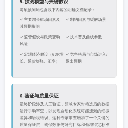
5. 预测模型与关键假设
每项预测均包含以下内容的明确文档记录：
✓ 主要增长驱动因素及
✓ 制约因素与缓解场景
其预期影响
✓ 监管假设与政策变动
✓ 技术普及曲线参数
风险
✓ 宏观经济假设（GDP增
✓ 竞争格局与市场进入/
长、通货膨胀、汇率）
退出预期
6. 验证与质量保证
最终阶段涉及人工验证，领域专家对筛选后的数据
进行手动审查，以发现自动化系统可能遗漏的细微
差异和语境错误。这种专家审查增加了一个关键的
质量保证层，确保数据与研究目标和领域特定标准