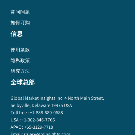
常问问题
如何订购
信息
使用条款
隐私政策
研究方法
全球总部
Global Market Insights Inc. 4 North Main Street,
Selbyville, Delaware 19975 USA
Toll free :
+1-888-689-0688
USA :
+1-302-846-7766
APAC :
+65-3129-7718
Email:
sales@gminsights.com