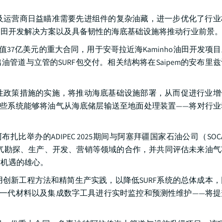
及运营商日益瞄准需要先进组件的复杂油藏，进一步优化了行业
油田开发解决方案以及具备韧性的海底基础设施将推动行业前景
总价值37亿美元的重大合同，用于安哥拉近海Kaminho油田开发项
出油管道与立管的SURF包交付。相关结构将在Saipem的安布里
性政策措施的实施，将推动海底基础设施部署，从而促进行业增
这些系统能够将油气从海底储层输送至地面处理装置——将对行业
酋阿布扎比举办的ADIPEC 2025期间与阿塞拜疆国家石油公司（SOCA
在油气勘探、生产、开发、营销等领域的合作，并共同评估未来油
作机遇的雄心。
创新工程方法和精简生产实践，以降低SURF系统的总体成本
下一代材料以及集成数字工具进行实时监控和预测性维护——将提