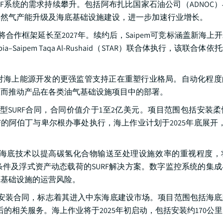
F系统的需求持续攀升。包括阿布扎比国家石油公司（ADNOC
天然气产能升级及海底基础设施建设，进一步加速行业增长。
，将合作框架延长至2027年。续约后，Saipem可竞标涵盖新海上
abia–Saipem Taqa Al‑Rushaid（STAR）联合体执行，该联合体
对海上能源开发的更强监管支持正在重塑行业格局。自动化程度
从而推动产品在各类油气基础设施项目中的部署。
大型SURF合同，合同价值介于1至2亿美元。项目范围包括安装
的阿伯丁与卑尔根办事处执行，海上作业计划于2025年底展开
海底技术以提高碳氢化合物输送至处理设施效率的重视程度，
件及浮式资产动态载荷的SURF解决方案。数字监控系统的集
底基础设施的运营风险。
SURF安装合同，标志着其进入中东海底建设市场。项目范围包括海
的相关服务。海上作业将于2025年初启动，包括安装约170公