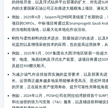
的持续开发，以及浮式钻井平台部署的扩大，对先进SUR
内的主要国家石油公司正在推进大规模海上项目、液化
例如，2025年4月，Saipem与沙特阿美续签了长期协议
项目的CRPOs。中标项目将通过其Snamprogetti Saudi Ar
的当地制造场地，以最大化本地化作业活动。
刚性与柔性材料的技术进步、防腐蚀设计的改进，以及
化监控以及增强采收技术的应用，也在提高运营效率，
例如，2025年3月，DOF集团在大西洋地区斩获一份超
管、电缆、海底结构及浮式生产装置。该项目将通过DOF
及超过450艘次船天。
为减少油气作业排放而实施的监管要求，以及部署先进
长。运营商正越来越多地采用能够承受高压、恶劣环境条
的开发，正在延长资产使用寿命、提升可靠性并降低海
例如，2024年11月，POSH公司在阿拉伯湾获得首个
和出油管的张力与安装（T&I）服务，以及铺设前和铺设后