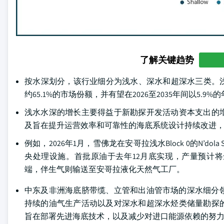
了解关键趋势
按水深划分，该行业细分为浅水、深水和超深水三类。浅
约65.1%的市场份额，并有望在2026至2035年间以5.9
浅水水深的增长主要得益于新勘探开发活动资本支出的
及旨在提升运营效率和可靠性的海底系统设计持续改进
例如，2026年1月，雪佛龙在安哥拉浅水Block 0的N’dol
央处理设施。首批原油于去年12月底实现，产量预计将达到每
端，伴生气则输送至安哥拉液化天然气工厂。
中东及非洲海底脐带缆、立管和出油管市场的深水细分领域
持续的油气生产活动以及对深水和超深水烃类储量勘探
旨在部署先进海底技术，以及减少对进口能源依赖的努