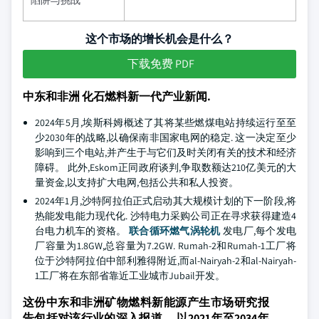
陷阱与挑战
这个市场的增长机会是什么？
下载免费 PDF
中东和非洲 化石燃料新一代产业新闻.
2024年5月,埃斯科姆概述了其将某些燃煤电站持续运行至至
少2030年的战略,以确保南非国家电网的稳定. 这一决定至少
影响到三个电站,并产生于与它们及时关闭有关的技术和经济
障碍。 此外,Eskom正同政府谈判,争取数额达210亿美元的大
量资金,以支持扩大电网,包括公共和私人投资。
2024年1月,沙特阿拉伯正式启动其大规模计划的下一阶段,将
热能发电能力现代化. 沙特电力采购公司正在寻求获得建造4
台电力机车的资格。
联合循环燃气涡轮机
发电厂,每个发电
厂容量为1.8GW,总容量为7.2GW. Rumah-2和Rumah-1工厂将
位于沙特阿拉伯中部利雅得附近,而al-Nairyah-2和al-Nairyah-
1工厂将在东部省靠近工业城市Jubail开发。
这份中东和非洲矿物燃料新能源产生市场研究报
告包括对该行业的深入报道。 以2021年至2034年