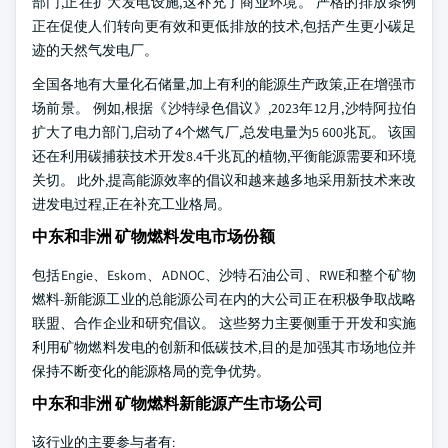
部门,正在扩大发电设施,这补充了商业环境。 严格的排放条例
正在促使人们转向更有效和更低排放的技术,包括产生更小碳足
迹的天然气发电厂。
全国各地有大量化石储量,加上有利的能源生产政策,正在增强市
场前景。 例如,根据《沙特绿色倡议》,2023年12月,沙特阿拉伯
扩大了电力部门,启动了4个燃气厂,总发电量为5 600兆瓦。 该国
还在利用碳捕获技术开发8.4千兆瓦的植物,平衡能源需要和环境
关切。 此外,提高能源效率的倡议和越来越多地采用新技术来改
进发电过程,正在补充工业格局。
中东和非洲 矿物燃料发电市场份额
包括Engie、Eskom、ADNOC、沙特石油公司、RWE和整个矿物
燃料-新能源工业的总能源公司在内的大公司正在积极争取战略
联盟、合作企业和研究倡议。 这些努力主要侧重于开发和实施
利用矿物燃料发电的创新和低碳技术,目的是加强其市场地位并
保持不断变化的能源格局的竞争优势。
中东和非洲 矿物燃料新能源产生市场公司
该行业的主要参与者有: