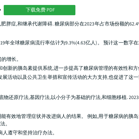
势
下载免费 PDF
胖症,和继承代谢障碍. 糖尿病部分在2023年占市场份额的62.4
年全球糖尿病流行率估计为9.3%(4.63亿人)。 预计这一数字在
门的增长。
和创新的胰岛素提供系统,进一步提高了糖尿病管理的有效性和方
发展活动以及公共卫生举措和宣传活动的大力支持,也促进了这
物还原疗法,基因疗法,以小分子为基础的疗法,和细胞移植. 202
能有效地管理症状并改进病人的结果。 例如,用于糖尿病的胰
方法。
强病人遵守和坚持治疗办法。