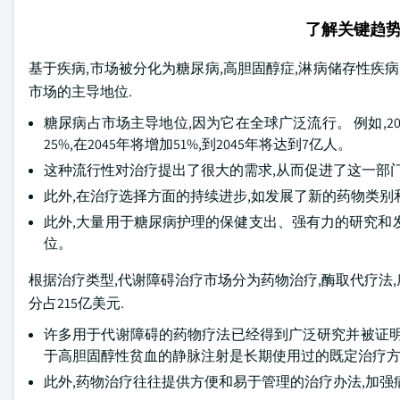
了解关键趋
基于疾病,市场被分化为糖尿病,高胆固醇症,淋病储存性疾病,肥
市场的主导地位.
糖尿病占市场主导地位,因为它在全球广泛流行。 例如,2019
25%,在2045年将增加51%,到2045年将达到7亿人。
这种流行性对治疗提出了很大的需求,从而促进了这一部
此外,在治疗选择方面的持续进步,如发展了新的药物类别
此外,大量用于糖尿病护理的保健支出、强有力的研究和
位。
根据治疗类型,代谢障碍治疗市场分为药物治疗,酶取代疗法,底
分占215亿美元.
许多用于代谢障碍的药物疗法已经得到广泛研究并被证明
于高胆固醇性贫血的静脉注射是长期使用过的既定治疗
此外,药物治疗往往提供方便和易于管理的治疗办法,加