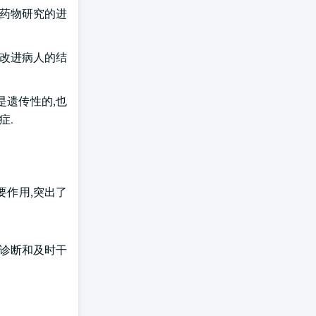
和药物研究的进
并改进病人的结
是遗传性的,也
症.
要作用,突出了
期诊断和及时干