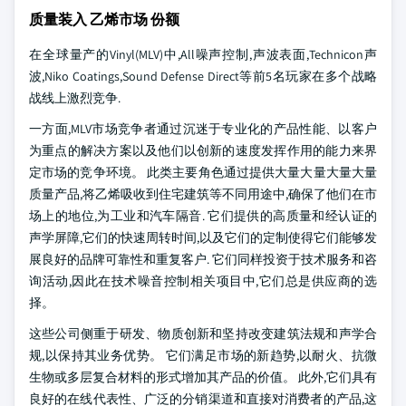
质量装入 乙烯市场 份额
在全球量产的Vinyl(MLV)中,All噪声控制,声波表面,Technicon声
波,Niko Coatings,Sound Defense Direct等前5名玩家在多个战略
战线上激烈竞争.
一方面,MLV市场竞争者通过沉迷于专业化的产品性能、以客户
为重点的解决方案以及他们以创新的速度发挥作用的能力来界
定市场的竞争环境。 此类主要角色通过提供大量大量大量大量
质量产品,将乙烯吸收到住宅建筑等不同用途中,确保了他们在市
场上的地位,为工业和汽车隔音. 它们提供的高质量和经认证的
声学屏障,它们的快速周转时间,以及它们的定制使得它们能够发
展良好的品牌可靠性和重复客户. 它们同样投资于技术服务和咨
询活动,因此在技术噪音控制相关项目中,它们总是供应商的选
择。
这些公司侧重于研发、物质创新和坚持改变建筑法规和声学合
规,以保持其业务优势。 它们满足市场的新趋势,以耐火、抗微
生物或多层复合材料的形式增加其产品的价值。 此外,它们具有
良好的在线代表性、广泛的分销渠道和直接对消费者的产品,这