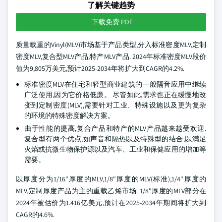
了解关键趋势
下载免费 PDF
质量载重的Vinyl(MLV)市场基于产品类型,分入标准密度MLV,定制
密度MLV,复合型MLV产品,特产MLV产品. 2024年标准密度MLV段价
值为9,805万美元,预计2025-2034年将扩大到CAGR的4.2%.
标准密度MLV在住宅和轻型商业建筑的一般隔音应用中继续
广泛使用,因为它价格低廉。 尽管如此,需求也正在缓慢地改
变到定制密度(MLV),需要针对工业、特殊设施以及更为复杂
的环境的特殊密度解决方案。
由于性能的提高,复合产品和特产的MLV产品越来越受欢迎.
复合型有两个优点,如声音和隔热以及特殊型的结合,以满足
火焰或抗微生物保护源以及汽车、工业和保健应用的增加等
需要。
以厚度分为1/16"厚度的MLV,1/8"厚度的MLV(标准),1/4"厚度的
MLV,定制厚度产品为主的重载乙烯市场. 1/8"厚度的MLV部分在
2024年被估价为1.416亿美元,预计在2025-2034年期间将扩大到
CAGR的4.6%.