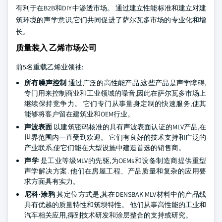
有利于在B2B和DIY中渗透市场。 通过建立性能标准和建立对建
筑环境的声学意识,它们共同促进了萨尔瓦多市场的专业化和增
长。
质量装入 乙烯市场公司
前5名重载乙烯业领袖:
所有噪声控制
通过广泛的高性能产品,这些产品是声学障碍,
专门用来控制商业和工业领域的噪音,因此在萨尔瓦多市场上
继续保持竞争力。 它们专门从事量身定制的快速服务,使其
能够将客户留在建筑业和OEM行业。
声波表面
以建筑密码核准的具有声波表面认证的MLV产品,在
世界范围内一直受到欢迎。 它们有良好的技术支持和广泛的
产业联系,使它们能在大型设施中建造首选的销售商。
声学
是工业等级MLV的先驱,为OEMs和设备制造商提供重型
声学解决方案. 他们在房屋工程、产品质量和复杂的应用要
求方面具有实力。
尼科·涂鸦
其定位方式是,其在DENSBAK MLV材料中的产品线
具有优越的质量特性和筑坝特性。 他们从事高性能的工业和
汽车相关应用,得到技术研发和涂层整合的支持或研究。