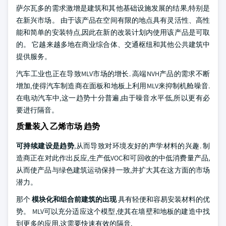
萨尔瓦多的需求激增是建筑和其他基础设施发展的结果,特别是
在新兴市场。 由于该产品在空间有限的地点具有灵活性、高性
能和简单的安装特点,因此在新的改装计划内使用该产品是可取
的。 它越来越多地在商业综合体、交通枢纽和其他公共建筑中
提供服务。
汽车工业也正在导致MLV市场的增长. 高端NVH产品的需求不断
增加,使得汽车制造商在面板和地板上利用MLV来抑制机舱噪音.
在电动汽车中,这一趋势十分普遍,由于噪音水平低,所以更有必
要进行隔音。
质量装入 乙烯市场 趋势
可持续建设是趋势
,从而导致对环境友好的声学材料的兴趣. 制
造商正在对此作出反应,生产低VOC和可回收的中低消费量产品,
从而使产品与绿色建筑运动保持一致,并扩大其在这方面的市场
潜力。
那个
模块化和组合前建筑的出现
具有轻便和容易安装材料的优
势。 MLV可以充分适应这个模型,使其在墙壁和地板的建造中找
到更多的应用,这需要快速有效的隔音.