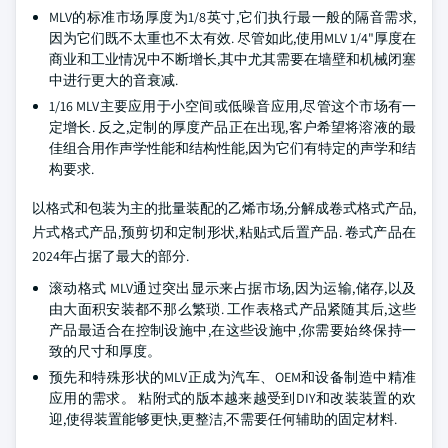
MLV的标准市场厚度为1/8英寸,它们执行最一般的隔音需求,
因为它们既不太重也不太有效. 尽管如此,使用MLV 1/4"厚度在
商业和工业情况中不断增长,其中尤其需要在墙壁和机械闭塞
中进行更大的音衰减.
1/16 MLV主要应用于小空间或低噪音应用,尽管这个市场有一
定增长. 反之,定制的厚度产品正在出现,客户希望将溶液的最
佳组合用作声学性能和结构性能,因为它们有特定的声学和结
构要求.
以格式和包装为主的批量装配的乙烯市场,分解成卷式格式产品,
片式格式产品,预剪切和定制形状,粘贴式后置产品. 卷式产品在
2024年占据了最大的部分.
滚动格式 MLV通过突出显示来占据市场,因为运输,储存,以及
由大面积安装都不那么繁琐. 工作表格式产品紧随其后,这些
产品最适合在控制设施中,在这些设施中,你需要始终保持一
致的尺寸和厚度。
预先和特殊形状的MLV正成为汽车、OEM和设备制造中精准
应用的需求。 粘附式的版本越来越受到DIY和改装装置的欢
迎,使得装置能够更快,更整洁,不需要任何辅助的固定材料.