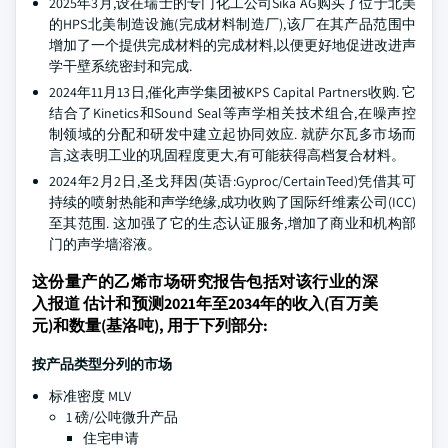
2025年3月,设在瑞士的专门化工公司Sika AG购买了位于北美
的HPS北美制造设施(完成材料制造厂),该厂在其产品范围中
增加了一个提供完成材料的完成材料,以便更好地促进改进声
学干壁系统密封和完成.
2024年11月13日,催化声学集团被KPS Capital Partners收购. 它
结合了Kinetics和Sound Seal等声学相关技术组合,在噪声控
制领域的分配和研发中建立起协同效应. 就萨尔瓦多市场而
言,这表明工业的巩固程度更大,有可能获得高档复合材料。
2024年2月2日,圣戈拜因(英语:Gyproc/CertainTeed)凭借其可
持续的喷射热能和声学绝缘,成功收购了国际纤维素公司(ICC)
至其范围. 这加强了它的生态认证服务,增加了商业和机构部
门的声学墙溶液。
这份量产的乙烯市场研究报告包括对该行业的深
入报道 估计和预测2021年至2034年的收入(百万美
元)和数量(基洛吨), 用于下列部分:
按产品类型分列的市场
标准密度 MLV
1 磅/公吨微升产品
住宅申请