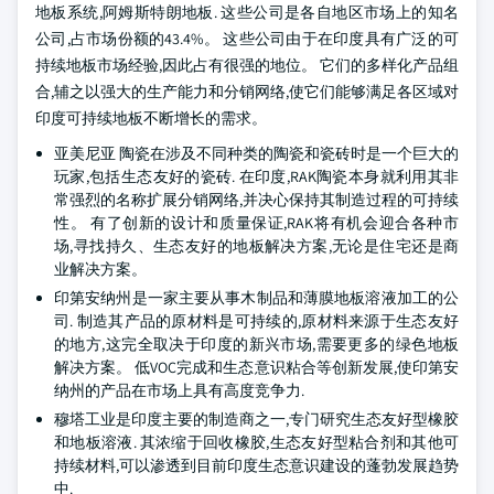
地板系统,阿姆斯特朗地板. 这些公司是各自地区市场上的知名
公司,占市场份额的43.4%。 这些公司由于在印度具有广泛的可
持续地板市场经验,因此占有很强的地位。 它们的多样化产品组
合,辅之以强大的生产能力和分销网络,使它们能够满足各区域对
印度可持续地板不断增长的需求。
亚美尼亚 陶瓷在涉及不同种类的陶瓷和瓷砖时是一个巨大的
玩家,包括生态友好的瓷砖. 在印度,RAK陶瓷本身就利用其非
常强烈的名称扩展分销网络,并决心保持其制造过程的可持续
性。 有了创新的设计和质量保证,RAK将有机会迎合各种市
场,寻找持久、生态友好的地板解决方案,无论是住宅还是商
业解决方案。
印第安纳州是一家主要从事木制品和薄膜地板溶液加工的公
司. 制造其产品的原材料是可持续的,原材料来源于生态友好
的地方,这完全取决于印度的新兴市场,需要更多的绿色地板
解决方案。 低VOC完成和生态意识粘合等创新发展,使印第安
纳州的产品在市场上具有高度竞争力.
穆塔工业是印度主要的制造商之一,专门研究生态友好型橡胶
和地板溶液. 其浓缩于回收橡胶,生态友好型粘合剂和其他可
持续材料,可以渗透到目前印度生态意识建设的蓬勃发展趋势
中.