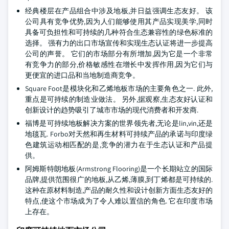
经典楼层在产品组合中涉及地板,并日益强调生态友好。 该
公司具有竞争优势,因为人们能够使用其产品实现美学,同时
具备可负担性和可持续的几种符合生态兼容性的绿色标准的
选择。 强有力的出口市场宣传和实现生态认证将进一步提高
公司的声誉。 它们的市场部分有所增加,因为它是一个非常
有竞争力的部分,价格敏感性在增长中发挥作用,因为它们与
更便宜的进口品和当地制造商竞争。
Square Foot是模块化和乙烯地板市场的主要角色之一. 此外,
重点是可持续的制造业做法。 另外,据观察,生态友好认证和
创新设计的趋势吸引了城市市场的现代消费者和开发商.
福博是可持续地板解决方案的世界领先者,无论是lin,vin,还是
地毯瓦. Forbo对天然和再生材料可持续产品的承诺与印度绿
色建筑运动相匹配的是,竞争的潜力在于生态认证和产品提
供。
阿姆斯特朗地板(Armstrong Flooring)是一个长期站立的国际
品牌,提供范围很广的地板,从乙烯,薄膜,到丁烯都是可持续的.
这种在原材料制造,产品的耐久性和设计创新方面生态友好的
特点,使这个市场成为了令人难以置信的角色. 它在印度市场
上存在。