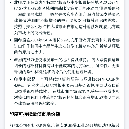
北印度正在成为可持续地板市场中增长最快的地区,到2034年
CAGR为6.8%. 本区域利用基础设施发展的驱动力,迅速采用经
工程改造的木材、回收的瓷砖和生态组合,政府鼓励支持绿色
建筑做法,同时不断增长的中产阶级对可持续住房的需求。
按照可持续性标准扩大城市正在推动这种蓬勃发展,使北方成
为市场上的突出角色。
西印度在2034年CAGR增长5.9%, 几乎所有开发商和消费者都
进口竹子和再生产品等生态友好型地板材料,他们希望从环境
的角度加以改进。
政府的努力也使印度东部的地面得以维持。 向大众提供适度
增长的地板材料将有利于低成本的可持续性、耐久性和无害
环境的条件材料,这将为今后的使用创造环境。
印度中部是一个可持续地板的新兴市场,到2034年CAGR为
4.6%。 迄今为止,初期增长主要来自基础设施项目以及目前
日益重视可持续性。 在城市和半城市地区,获得一些成本相
对较低的有利于生态的地板选择的机会正在增加,这表明向绿
色建筑做法的必然转变。
印度可持续最低市场份额
前7家公司包括RAK陶瓷,印第安纳,穆塔工业,经典地板,方脚,福波