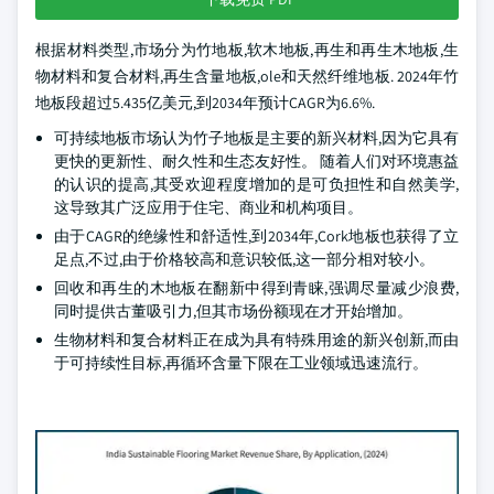
根据材料类型,市场分为竹地板,软木地板,再生和再生木地板,生
物材料和复合材料,再生含量地板,ole和天然纤维地板. 2024年竹
地板段超过5.435亿美元,到2034年预计CAGR为6.6%.
可持续地板市场认为竹子地板是主要的新兴材料,因为它具有
更快的更新性、耐久性和生态友好性。 随着人们对环境惠益
的认识的提高,其受欢迎程度增加的是可负担性和自然美学,
这导致其广泛应用于住宅、商业和机构项目。
由于CAGR的绝缘性和舒适性,到2034年,Cork地板也获得了立
足点,不过,由于价格较高和意识较低,这一部分相对较小。
回收和再生的木地板在翻新中得到青睐,强调尽量减少浪费,
同时提供古董吸引力,但其市场份额现在才开始增加。
生物材料和复合材料正在成为具有特殊用途的新兴创新,而由
于可持续性目标,再循环含量下限在工业领域迅速流行。