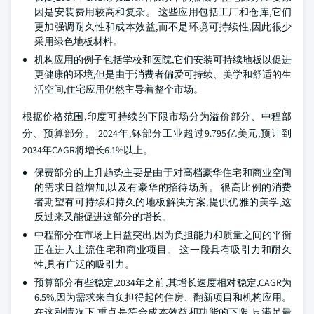
因是安装费用较高和复杂。 这些应用包括工厂和仓库,它们
更加强调耐久性和成本效益,而不是环境可持续性,因此很少
采用绿色地板材料。
机构应用的例子包括学校和医院,它们安装可持续地板以促进
更健康的环境,但是由于消费者偏爱可持续、美学和舒适的生
活空间,住宅应用仍然主导着整个市场。
根据价格范围,印度可持续的下限市场分为溢价部分、中程部
分、预算部分。 2024年,钚部分工业超过9.795亿美元,预计到
2034年CAGR将增长6.1%以上。
保费部分的上升趋势主要是由于对高档豪华住宅和商业空间
的需求日益增加,以及有豪华的招待场所。 很高比例的消费
者期望有可持续和持久的地板解决方案,提供优雅的美学,这
反过来又能促进这部分的增长。
中程部分在市场上日益突出,因为负担能力和质量之间的平衡
正在进入主流住宅和商业项目。 这一段具有吸引力和耐久
性,具有广泛的吸引力。
预算部分有些稳定,2034年之前,其增长速度相对稳定,CAGR为
6.5%,因为需求来自负担得起的住房、翻新项目和机构应用。
在这种情况下,重点是符合成本效益和功能的下限,只满足最