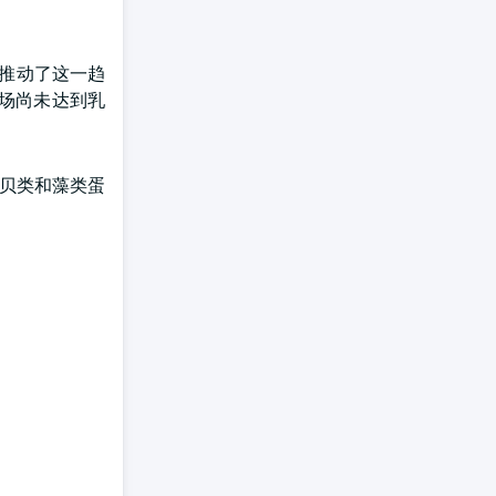
好推动了这一趋
场尚未达到乳
、贝类和藻类蛋