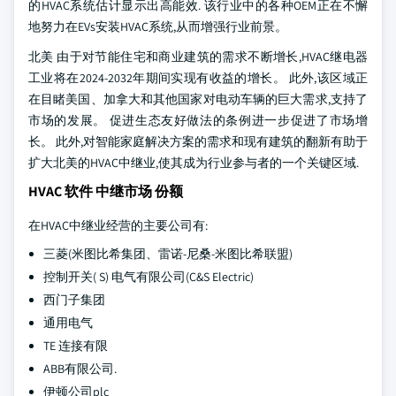
的HVAC系统估计显示出高能效. 该行业中的各种OEM正在不懈
地努力在EVs安装HVAC系统,从而增强行业前景。
北美 由于对节能住宅和商业建筑的需求不断增长,HVAC继电器
工业将在2024-2032年期间实现有收益的增长。 此外,该区域正
在目睹美国、加拿大和其他国家对电动车辆的巨大需求,支持了
市场的发展。 促进生态友好做法的条例进一步促进了市场增
长。 此外,对智能家庭解决方案的需求和现有建筑的翻新有助于
扩大北美的HVAC中继业,使其成为行业参与者的一个关键区域.
HVAC 软件 中继市场 份额
在HVAC中继业经营的主要公司有:
三菱(米图比希集团、雷诺-尼桑-米图比希联盟)
控制开关( S) 电气有限公司(C&S Electric)
西门子集团
通用电气
TE 连接有限
ABB有限公司.
伊顿公司plc