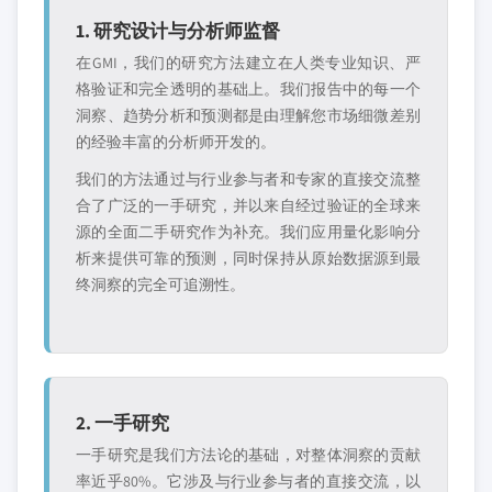
1. 研究设计与分析师监督
在GMI，我们的研究方法建立在人类专业知识、严
格验证和完全透明的基础上。我们报告中的每一个
洞察、趋势分析和预测都是由理解您市场细微差别
的经验丰富的分析师开发的。
我们的方法通过与行业参与者和专家的直接交流整
合了广泛的一手研究，并以来自经过验证的全球来
源的全面二手研究作为补充。我们应用量化影响分
析来提供可靠的预测，同时保持从原始数据源到最
终洞察的完全可追溯性。
2. 一手研究
一手研究是我们方法论的基础，对整体洞察的贡献
率近乎80%。它涉及与行业参与者的直接交流，以