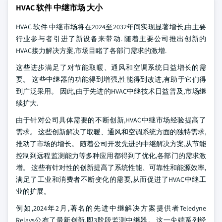
HVAC 软件 中继市场 大小
HVAC 软件 中继市场将在2024至2032年间实现显著增长,由主要
行业参与者引进了新设备来带动. 随着主要公司推出创新的
HVAC接力解决方案,市场目睹了各部门需求的激增.
这些进步满足了对节能取暖、通风和空调系统日益增长的需
要。 这些中继器的功能得到增强,性能得到改进,有助于它们得
到广泛采用。 因此,由于先进的HVAC中继技术日益普及,市场继
续扩大.
由于针对公司具体需要的不断创新,HVAC中继市场经验提高了
需求。 这些创新解决了取暖、通风和空调系统方面的独特需求,
推动了市场的增长。 随着公司开发先进的中继解决方案,从节能
控制到远程监测能力等多种应用都得到了优化,各部门的需求激
增。 这些有针对性的创新提高了系统性能、可靠性和能源效率,
满足了工业和消费者不断变化的需要,从而促进了HVAC中继工
业的扩展。
例如,2024年2月,著名的先进中继解决方案提供者Teledyne
Relays公布了最新创新,即3阶段监测中继器。 这一尖端系列经