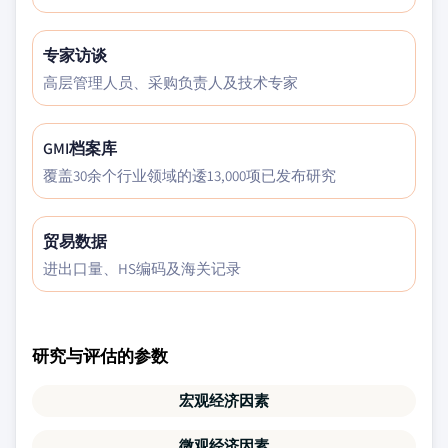
专家访谈
高层管理人员、采购负责人及技术专家
GMI档案库
覆盖30余个行业领域的逶13,000项已发布研究
贸易数据
进出口量、HS编码及海关记录
研究与评估的参数
宏观经济因素
微观经济因素