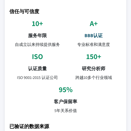
信任与可信度
10+
A+
服务年限
BBB认证
自成立以来持续提供服务
专业标准和满意度
ISO
150+
认证质量
研究分析师
ISO 9001-2015 认证公司
跨越10多个行业领域
95%
客户保留率
5年关系价值
已验证的数据来源