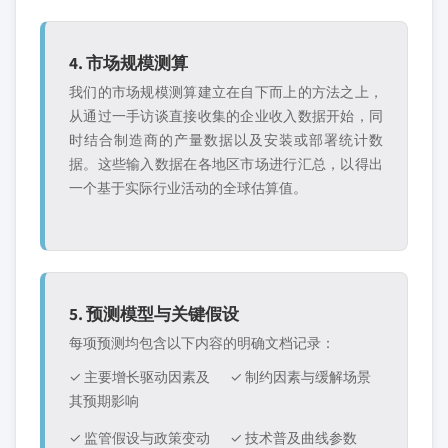
4. 市场规模测算
我们的市场规模测算建立在自下而上的方法之上，
从通过一手访谈直接收集的企业收入数据开始，同
时结合制造商的产量数据以及安装或部署统计数
据。这些输入数据在各地区市场进行汇总，以得出
一个基于实际行业活动的全球估算值。
5. 预测模型与关键假设
每项预测均包含以下内容的明确文档记录：
✓ 主要增长驱动因素及
✓ 制约因素与缓解场景
其预期影响
✓ 监管假设与政策变动
✓ 技术普及曲线参数