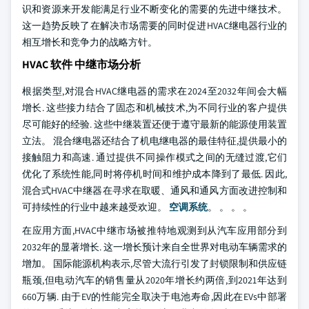
识和资源来开发能满足行业不断变化的需要的先进中继技术。
这一趋势反映了在解决市场需要的同时促进HVAC继电器行业的
相互增长和竞争力的战略方针。
HVAC 软件 中继市场分析
根据类型,对混合HVAC继电器的需求在2024至2032年间会大幅
增长. 这些接力结合了固态和机械技术,为不同行业的客户提供
尽可能好的经验. 这些中继装置还便于遵守最新的能源使用装置
立法。 混合继电器还结合了机电继电器的最佳特征,提供最小的
接触阻力和高速. 通过提供不同操作模式之间的无缝过渡,它们
优化了系统性能,同时将停机时间和维护成本降到了最低. 因此,
混合式HVAC中继器在寻求在取暖、通风和通风方面改进控制和
可持续性的行业中越来越受欢迎。
空调系统
。 。 。 。
在应用方面,HVAC中继市场被推特地观测到从汽车应用部分到
2032年的显著增长. 这一增长预计来自全世界对电动车辆需求的
增加。 国际能源机构表示,尽管大流行引发了封锁限制和供应链
瓶颈,但电动汽车的销售量从2020年增长约两倍,到2021年达到
660万辆. 由于EV的性能完全取决于电池寿命,因此在EVs中部署