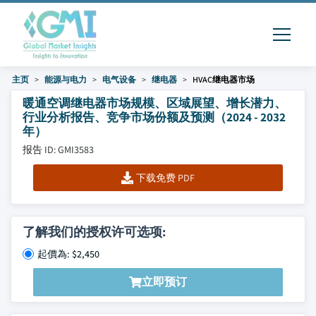
主页
能源与电力
电气设备
继电器
HVAC继电器市场
暖通空调继电器市场规模、区域展望、增长潜力、
行业分析报告、竞争市场份额及预测（2024 - 2032
年）
报告 ID: GMI3583
下载免费 PDF
了解我们的授权许可选项:
起價為: $2,450
立即预订