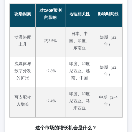
对CAGR预测
驱动因素
地理相关性
影响时间线
的影响
日本、中
动漫热度
短期（≤2
约3.5%
国、印度、
上升
年）
东南亚
流媒体与
印度、印度
短期（≤2
数字分发
~2.8%
尼西亚、越
年）
的扩张
南、中国
印度、印度
可支配收
中期（2–4
~2.4%
尼西亚、马
入增长
年）
来西亚
这个市场的增长机会是什么？