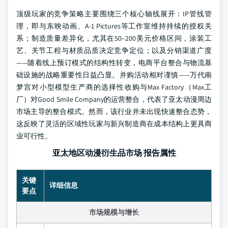
顶级玩家的竞争策略主要围绕三个核心轴线展开：IP管线管
理，即与东映动画、A-1 Pictures等工作室维持持续的授权关
系；制造质量差异化，尤其在50–200美元价格区间，涂装工
艺、关节工程与材质品质决定竞争定位；以及分销渠道广度
——随着线上预订模式的结构性转变，电商平台整合与物流基
础设施的战略重要性日益凸显。并购活动相对谨慎——万代南
梦宫对小型模型生产商的选择性收购与Max Factory（Max工
厂）对Good Smile Company的运营整合，代表了亚太动漫周边
市场主导的整合模式。然而，该行业并未出现快速整合态势，
这反映了灵活的区域性玩家与新兴制造商在成本结构上更具商
业可行性。
亚太地区动漫衍生品市场 报告属性
关键
详细信息
要点
市场规模与增长