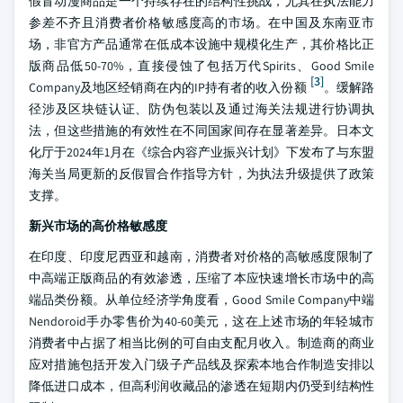
假冒动漫商品是一个持续存在的结构性挑战，尤其在执法能力
参差不齐且消费者价格敏感度高的市场。在中国及东南亚市
场，非官方产品通常在低成本设施中规模化生产，其价格比正
版商品低50-70%，直接侵蚀了包括万代Spirits、Good Smile
[3]
Company及地区经销商在内的IP持有者的收入份额
。缓解路
径涉及区块链认证、防伪包装以及通过海关法规进行协调执
法，但这些措施的有效性在不同国家间存在显著差异。日本文
化厅于2024年1月在《综合内容产业振兴计划》下发布了与东盟
海关当局更新的反假冒合作指导方针，为执法升级提供了政策
支撑。
新兴市场的高价格敏感度
在印度、印度尼西亚和越南，消费者对价格的高敏感度限制了
中高端正版商品的有效渗透，压缩了本应快速增长市场中的高
端品类份额。从单位经济学角度看，Good Smile Company中端
Nendoroid手办零售价为40-60美元，这在上述市场的年轻城市
消费者中占据了相当比例的可自由支配月收入。制造商的商业
应对措施包括开发入门级子产品线及探索本地合作制造安排以
降低进口成本，但高利润收藏品的渗透在短期内仍受到结构性