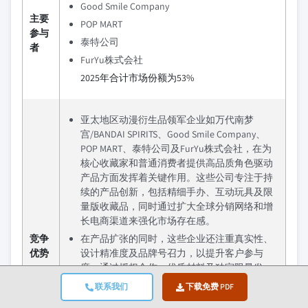
Good Smile Company
主要
POP MART
参与
泰特公司
者
FurYu株式会社
2025年合计市场份额为53%
亚太地区动漫衍生品领军企业如万代南梦
宫/BANDAI SPIRITS、Good Smile Company、
POP MART、泰特公司及FurYu株式会社，在为
核心收藏家和普通消费者提供高品质角色驱动
产品方面发挥着关键作用。这些公司专注于持
续的产品创新，包括精细手办、互动玩具及限
量版收藏品，同时通过扩大全球分销网络和增
长电商渠道来强化市场存在感。
竞争
在产品扩张的同时，这些企业还注重真实性、
优势
设计精准度及品牌号召力，以提升客户参与
度。通过授权合作、优质材料及独家限量发
售，它们在整个产品组合中创造出高附加值。
联系我们
下载免费 PDF
其竞争优势源于强大的知识产权合作伙伴关