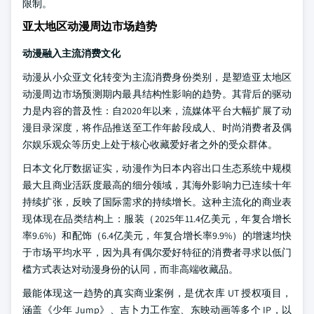
限制。
亚太地区动漫周边市场趋势
动漫融入主流消费文化
动漫从小众亚文化转变为主流消费身份类别，是塑造亚太地区
动漫周边市场预测期内最具结构性影响的趋势。其背后的驱动
力是内容的普及性：自2020年以来，流媒体平台大幅扩展了动
漫目录深度，将作品推送至工作年龄段成人、时尚消费者及偶
尔娱乐观众等历史上处于核心收藏爱好者之外的受众群体。
日本文化厅数据证实，动漫作为日本内容出口生态系统中规模
最大且商业活跃度最高的细分领域，其海外影响力已连续十年
持续扩张，反映了国际需求的持续增长。这种主流化的商业表
现体现在品类结构上：服装（2025年11.4亿美元，年复合增长
率9.6%）和配饰（6.4亿美元，年复合增长率9.9%）的增速均快
于市场平均水平，因为具有偶尔爱好特征的消费者寻求以低门
槛方式表达对动漫身份的认同，而非高端收藏品。
最能体现这一趋势的真实商业案例，是优衣库 UT 授权项目，
涵盖《少年 Jump》、吉卜力工作室、东映动画等多个 IP，以