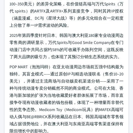
100–350美元）的差异化策略，在价值链高端与万代Spirits（万
代 spirits）的ARTFX及ARTFX+系列直接竞争，同时其跨IP授权
（涵盖漫威、DC与《星球大战》等）的多元化组合在一定程度
上分散了单一IP需求波动的风险。
2025年第四季度针对日本、韩国与澳大利亚180家专业动漫周边
零售商的调研显示，万代Spirits与Good Smile Company在专门
动漫门店中共同占据约58%的可收藏手办陈列空间，这既反映
了两大品牌的吸引力，也体现了其预订分销生态系统的实力。
POP MART（泡泡玛特）在亚太动漫周边市场前五强中结构最为
独特。其盲盒模式——通过原创IP与精选动漫联名（售价10–20
美元），并通过主流商场与自动贩卖机渠道分销——采用了一
种与传统动漫专卖分销截然不同的商业模式。公司在大陆、香
港与新加坡的扩张为当地收藏爱好者群体拓展了市场，而非直
接争夺现有动漫收藏者的钱包份额，体现了一种增量而非替代
性的竞争态势。Medicom Toy（Medicom玩具）的MAFEX高端可
动人偶与BE@RBRICK系列收藏品在日本、韩国高端城市零售领
域占据强势地位，并在澳大利亚与东南亚高端零售渠道保持有
限但增长中的影响力。