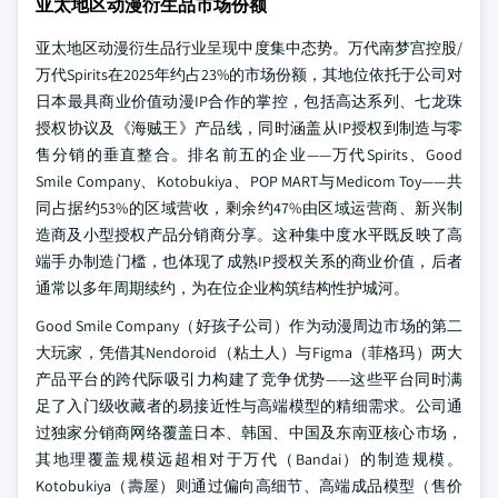
亚太地区动漫衍生品市场份额
亚太地区动漫衍生品行业呈现中度集中态势。万代南梦宫控股/
万代Spirits在2025年约占23%的市场份额，其地位依托于公司对
日本最具商业价值动漫IP合作的掌控，包括高达系列、七龙珠
授权协议及《海贼王》产品线，同时涵盖从IP授权到制造与零
售分销的垂直整合。排名前五的企业——万代Spirits、Good
Smile Company、Kotobukiya、POP MART与Medicom Toy——共
同占据约53%的区域营收，剩余约47%由区域运营商、新兴制
造商及小型授权产品分销商分享。这种集中度水平既反映了高
端手办制造门槛，也体现了成熟IP授权关系的商业价值，后者
通常以多年周期续约，为在位企业构筑结构性护城河。
Good Smile Company（好孩子公司）作为动漫周边市场的第二
大玩家，凭借其Nendoroid（粘土人）与Figma（菲格玛）两大
产品平台的跨代际吸引力构建了竞争优势——这些平台同时满
足了入门级收藏者的易接近性与高端模型的精细需求。公司通
过独家分销商网络覆盖日本、韩国、中国及东南亚核心市场，
其地理覆盖规模远超相对于万代（Bandai）的制造规模。
Kotobukiya（壽屋）则通过偏向高细节、高端成品模型（售价