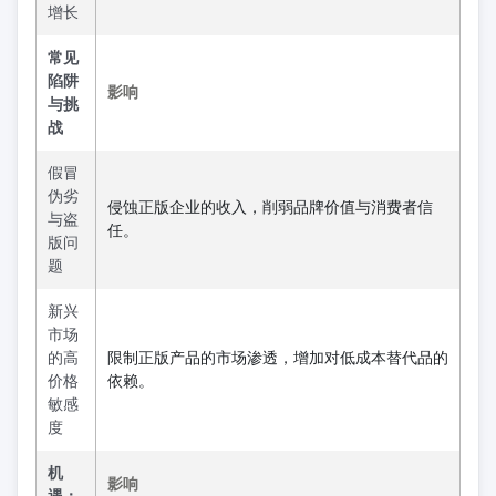
增长
常见
陷阱
影响
与挑
战
假冒
伪劣
侵蚀正版企业的收入，削弱品牌价值与消费者信
与盗
任。
版问
题
新兴
市场
的高
限制正版产品的市场渗透，增加对低成本替代品的
价格
依赖。
敏感
度
机
影响