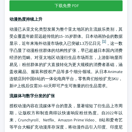
下载免费 PDF
动漫热度持续上升
动漫已从亚文化类型发展为整个亚太地区的主流娱乐类别，其
受众覆盖年龄层远超传统的15–35岁群体。日本动画协会的数据
[1]
显示，近年来海外动漫市场收入已突破1.3万亿日元
，这一数
字凸显了动漫粉丝群体的结构性扩张，早已超越日本国内消费
经济的范畴。对亚太地区动漫衍生品市场而言，上游影响显而
易见：粉丝群体的扩大直接转化为更大规模的消费者基础，涵
盖收藏品、服装和授权产品等多个细分领域。从日本Animate
连锁店到中国B站的一体化电商平台，零售商们纷纷扩充SKU，
新IP上线后仅需30–60天即可产生可衡量的衍生品需求。
流媒体与数字分发的扩张
授权动漫内容在流媒体平台的普及，显著缩短了衍生品上市周
期，让版权方和制造商得以快速响应粉丝热度。自2022年以
来，Crunchyroll、Netflix、Amazon Prime Video、B站和爱奇艺
等平台大幅扩充动漫库存深度，将动漫作品引入印度、印度尼