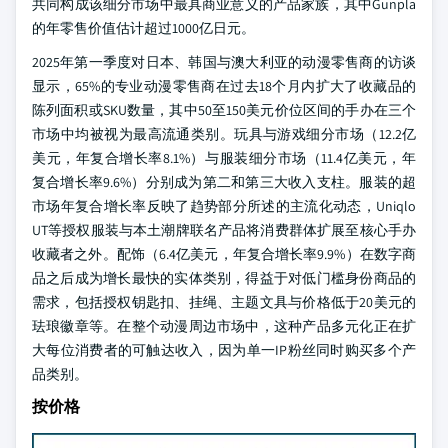
共同构成该细分市场中最具商业意义的产品家族，其中Gunpla
的年零售价值估计超过1000亿日元。
2025年第一季度对日本、韩国与澳大利亚的动漫零售商的访谈
显示，65%的专业动漫零售商在过去18个月内扩大了收藏品的
陈列面积或SKU数量，其中50至150美元价位区间的手办在三个
市场中均被视为最高流通类别。玩具与游戏细分市场（12.2亿
美元，年复合增长率8.1%）与服装细分市场（11.4亿美元，年
复合增长率9.6%）分别成为第二和第三大收入支柱。服装的超
市场年复合增长率反映了趋势部分所述的主流化动态，Uniqlo
UT等授权服装与本土潮牌联名产品将消费群体扩展至核心手办
收藏者之外。配饰（6.4亿美元，年复合增长率9.9%）在数字商
品之后成为增长最快的实体类别，得益于对低门槛身份商品的
需求，包括授权钥匙扣、挂绳、主题文具与价格低于20美元的
珐琅徽章等。在整个动漫周边市场中，这种产品多元化正在扩
大每位消费者的可触达收入，因为单一IP粉丝同时购买多个产
品类别。
按价格