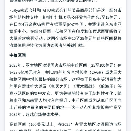
媒体推动的粉丝渗透，而非人均消费支出的提升。
FuRyu株式会社和TAITO株式会社的奖品商品部门是这一细分市
场的结构性支柱，其抓娃娃机奖品公仔零售价约合5至15美元，
在日本4万余家街机厅占据重要货架空间，并逐渐进入东南亚
娱乐中心。在细分层面，低价区间在印度和印度尼西亚吸收了
大量首次购买活动，这两个市场中10至25美元的价格区间是将
流媒体用户转化为周边购买者的关键门槛。
中价区间
2025年，亚太地区动漫周边市场的中价区间（25至100美元）创
造23.6亿美元收入，并以9%的年复合增长率（CAGR）成为三大
价格区间中增长最快的细分市场，这得益于具备中等消费能力
的用户群体扩大以及《鬼灭之刃》《咒术回战》《航海王》等
商业活跃IP的集中发布。更为关键的转变在于结构性变化：随
着南亚和东南亚人均收入的提升，中价区间成为从低价区间向
上迁移的消费者的主要目的地——这一动态将其增长率推高至
2035年，超越市场整体水平。
高价区间（100美元以上）在2025年占亚太地区动漫周边市场