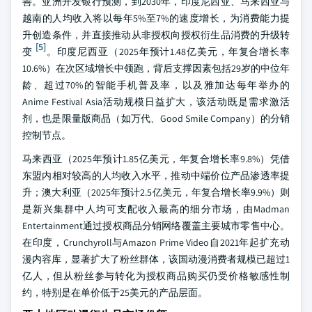
善。亚洲开发银行预测，到2030年，印度尼西亚、马来西亚与
越南的人均收入将以每年5%至7%的速度增长，为消费能力提
升创造条件，并直接推动从非授权向授权衍生品消费的升级转
[5]
变
。印度尼西亚（2025年预计1.48亿美元，年复合增长率
10.6%）在次区域增长中领跑，背后支撑因素包括29岁的中位年
龄、超过70%的智能手机普及率，以及雅加达每年举办的
Anime Festival Asia活动规模日益扩大，该活动既是需求激活
剂，也是限量版商品（如万代、Good Smile Company）的分销
控制节点。
马来西亚（2025年预计1.85亿美元，年复合增长率9.8%）凭借
东盟内相对较高的人均收入水平，推动中端价位产品渗透率提
升；澳大利亚（2025年预计2.5亿美元，年复合增长率9.9%）则
是新兴集群中人均可支配收入最高的细分市场，由Madman
Entertainment通过授权商品分销网络覆盖主要城市零售中心。
在印度，Crunchyroll与Amazon Prime Video自2021年起扩充动
漫内容库，显著扩大了粉丝群体，该国动漫消费者规模已超过1
亿人，但从粉丝参与转化为授权商品购买仍受价格敏感性制
约，特别是在单价低于25美元的产品层面。