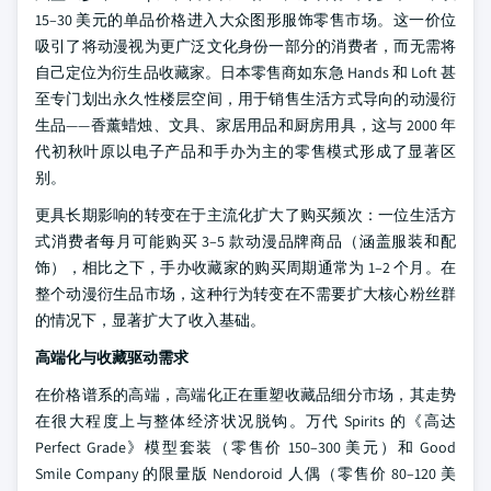
15–30 美元的单品价格进入大众图形服饰零售市场。这一价位
吸引了将动漫视为更广泛文化身份一部分的消费者，而无需将
自己定位为衍生品收藏家。日本零售商如东急 Hands 和 Loft 甚
至专门划出永久性楼层空间，用于销售生活方式导向的动漫衍
生品——香薰蜡烛、文具、家居用品和厨房用具，这与 2000 年
代初秋叶原以电子产品和手办为主的零售模式形成了显著区
别。
更具长期影响的转变在于主流化扩大了购买频次：一位生活方
式消费者每月可能购买 3–5 款动漫品牌商品（涵盖服装和配
饰），相比之下，手办收藏家的购买周期通常为 1–2 个月。在
整个动漫衍生品市场，这种行为转变在不需要扩大核心粉丝群
的情况下，显著扩大了收入基础。
高端化与收藏驱动需求
在价格谱系的高端，高端化正在重塑收藏品细分市场，其走势
在很大程度上与整体经济状况脱钩。万代 Spirits 的《高达
Perfect Grade》模型套装（零售价 150–300 美元）和 Good
Smile Company 的限量版 Nendoroid 人偶（零售价 80–120 美