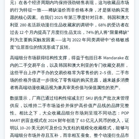
元）在各个经济周期内均保持强劲销售表现，这与收藏品市场
的行为特征一致——稀缺溢价而非价格本身，才是驱动购买意
愿的核心因素。在我们 2025 年第三季度针对日本、韩国和澳大
利亚 280 名活跃动漫衍生品收藏家的调研中，68% 的受访者在
过去 12 个月内提高了月度衍生品支出，74% 的人将“限量稀缺”
列为主要购买触发因素——这与 2022 年同类调研中“价格敏感
度”位居首位的情况形成了反转。
高端细分市场获得结构性支撑，得益于包括日本 Mandarake 在
内的二手交易平台，以及韩国和澳大利亚的专门收藏交易所，
这些平台上停产手办的交易价格常为零售价的 2–5 倍。二手市
场的价格升值进一步强化了零售端的购买意愿，越来越多消费
者将高端动漫收藏品视为兼具审美价值与保值属性的资产。
数据显示，厂商已通过结构性缩减主打 SKU 的生产批次来管理
供应，以维持二手市场溢价并保护高价值产品线的品牌完整
性。相比之下，大众收藏品细分市场则呈现不同动态：POP
MART 的盲盒模式在 2024 财年创造了 63 亿元人民币的收入，证
明以 10–20 美元的可及价位为支柱的规模化收藏模式，能够与
高端细分市场并存且互补，而非相互蚕食。整个动漫衍生品市