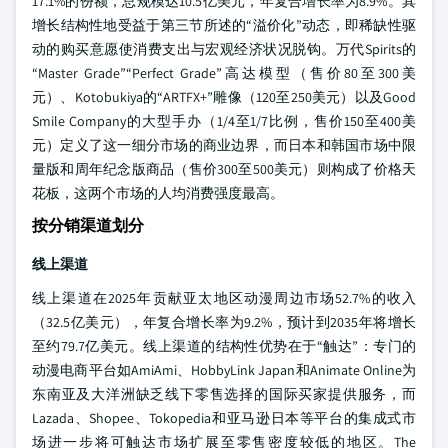
17.1%的份额，总规模达10.5亿美元，年复合增长率为8.9%。其
增长结构性地受益于第三节所述的“溢价化”动态，即稀缺性驱
动的购买意愿使消费支出与宏观经济状况脱钩。万代Spirits的
“Master Grade”“Perfect Grade”高达模型（售价80至300美
元）、Kotobukiya的“ARTFX+”雕像（120至250美元）以及Good
Smile Company的大型手办（1/4至1/7比例，售价150至400美
元）定义了这一细分市场的商业边界，而日本和韩国市场中限
量版和周年纪念版商品（售价300至500美元）则构成了价格天
花板，这两个市场的人均消费强度最高。
按分销渠道划分
线上渠道
线上渠道在2025年贡献亚太地区动漫周边市场52.7%的收入
（32.5亿美元），年复合增长率为9.2%，预计到2035年将增长
至约79.7亿美元。线上渠道的结构性优势在于“触达”：专门的
动漫电商平台如AmiAmi、HobbyLink Japan和Animate Online为
东南亚及大洋洲缺乏线下零售选择的国际买家提供服务，而
Lazada、Shopee、Tokopedia和亚马逊日本等平台的集成式市
场进一步将可触达市场扩展至零售密度较低的地区。The