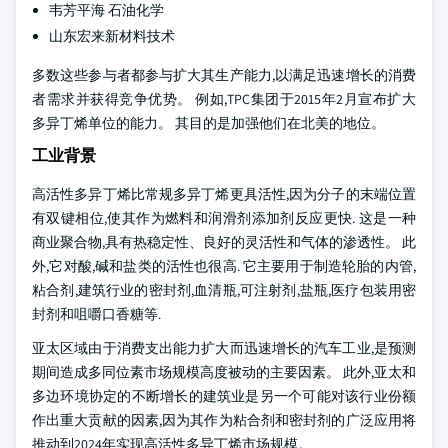
韦芳平海 石油化学
山东宏来新材料技术
多数这些参与者都参与扩大其生产能力,以满足迅速增长的消费
者需求并获得竞争优势。 例如,TPC集团于2015年2月宣布扩大
多异丁烯单位的能力。 其目的是加强他们在北美的地位。
工业背景
高活性多异丁烯比常规多异丁烯更具活性,因为分子的末端位置
有双键相位,使其作为燃料和润滑剂添加剂反应更快. 这是一种
商业聚合物,具有热稳定性、良好的灵活性和气体的渗透性。 此
外,它对酸,碱和盐类的活性也很高. 它主要用于制造轮胎的内管,
粘合剂,建筑行业的密封剂,血清瓶,可注射剂,盐瓶,医疗包装用密
封剂和咀嚼口香糖等.
亚太区域由于消费支出能力扩大而迅速增长的汽车工业,是预测
期间造成多同位素市场规模高度被动的主要因素。 此外,亚太和
多边环境协定的不断增长的建筑业是另一个可能对该行业份额
作出重大贡献的因素,因为其作为粘合剂和密封剂的广泛应用将
推动到2024年实现高活性多异丁烯市场规模。