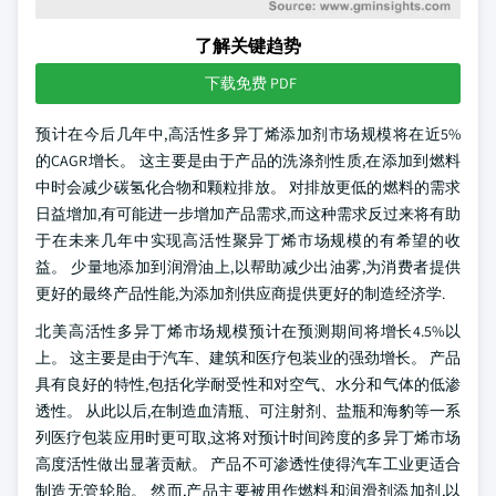
了解关键趋势
下载免费 PDF
预计在今后几年中,高活性多异丁烯添加剂市场规模将在近5%
的CAGR增长。 这主要是由于产品的洗涤剂性质,在添加到燃料
中时会减少碳氢化合物和颗粒排放。 对排放更低的燃料的需求
日益增加,有可能进一步增加产品需求,而这种需求反过来将有助
于在未来几年中实现高活性聚异丁烯市场规模的有希望的收
益。 少量地添加到润滑油上,以帮助减少出油雾,为消费者提供
更好的最终产品性能,为添加剂供应商提供更好的制造经济学.
北美高活性多异丁烯市场规模预计在预测期间将增长4.5%以
上。 这主要是由于汽车、建筑和医疗包装业的强劲增长。 产品
具有良好的特性,包括化学耐受性和对空气、水分和气体的低渗
透性。 从此以后,在制造血清瓶、可注射剂、盐瓶和海豹等一系
列医疗包装应用时更可取,这将对预计时间跨度的多异丁烯市场
高度活性做出显著贡献。 产品不可渗透性使得汽车工业更适合
制造无管轮胎。 然而,产品主要被用作燃料和润滑剂添加剂,以