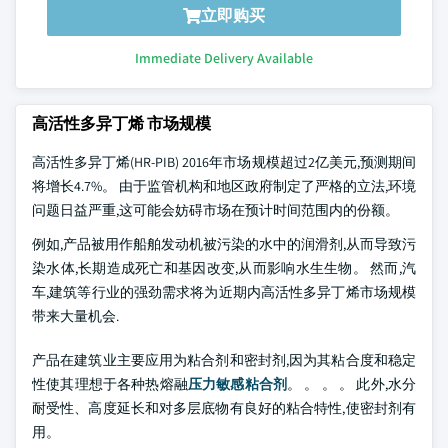
立即购买
Immediate Delivery Available
高活性多异丁烯 市场规模
高活性多异丁烯(HR-PIB) 2016年市场规模超过2亿美元,预测期间
将增长4.7%。 由于监管机构和地区政府制定了严格的立法,环境
问题日益严重,这可能会妨碍市场在预计时间范围内的份额。
例如,产品被用作船舶发动机被污染的水中的润滑剂,从而导致污
染水体,长期造成死亡和基因改变,从而影响水生生物。 然而,汽
车,建筑等行业的强劲需求将为近期内高活性多异丁烯市场规模
带来大量机会.
产品在建筑业主要应用为粘合剂和密封剂,因为其粘合度和稳定
性使其理想于各种热熔融
压力敏感粘合剂
。 。 。 。 此外,水分
耐受性、高度延长和对多层底物有良好的粘合特性,使密封剂有
用。