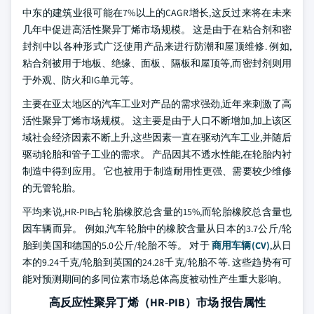
中东的建筑业很可能在7%以上的CAGR增长,这反过来将在未来
几年中促进高活性聚异丁烯市场规模。 这是由于在粘合剂和密
封剂中以各种形式广泛使用产品来进行防潮和屋顶维修. 例如,
粘合剂被用于地板、绝缘、面板、隔板和屋顶等,而密封剂则用
于外观、防火和IG单元等。
主要在亚太地区的汽车工业对产品的需求强劲,近年来刺激了高
活性聚异丁烯市场规模。 这主要是由于人口不断增加,加上该区
域社会经济因素不断上升,这些因素一直在驱动汽车工业,并随后
驱动轮胎和管子工业的需求。 产品因其不透水性能,在轮胎内衬
制造中得到应用。 它也被用于制造耐用性更强、需要较少维修
的无管轮胎。
平均来说,HR-PIB占轮胎橡胶总含量的15%,而轮胎橡胶总含量也
因车辆而异。 例如,汽车轮胎中的橡胶含量从日本的3.7公斤/轮
胎到美国和德国的5.0公斤/轮胎不等。 对于
商用车辆(CV)
,从日
本的9.24千克/轮胎到英国的24.28千克/轮胎不等. 这些趋势有可
能对预测期间的多同位素市场总体高度被动性产生重大影响。
高反应性聚异丁烯（HR-PIB）市场 报告属性