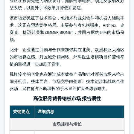
业正在投资先进的钢板设计，如解剖学轮廓、锁定及微创友好
型系统，以提升手术效果并降低并发症。
该市场还见证了技术整合，包括术前规划软件和机器人辅助手
术，这正在塑造竞争格局。主要参与者包括强生、Arthrex、史
赛克、捷迈邦美和ZIMMER BIOMET，共同占据约64%的市场份
额。
此外，企业通过并购与合作来加强其在北美、欧洲和亚太地区
的市场存在感。对区域分销网络、外科医生培训项目和营销举
措的重视进一步加剧了竞争。
规模较小的企业也在通过成本效益产品和针对新兴市场来抢占
细分机会。整体而言，市场竞争由创新、技术进步和战略合作
驱动，旨在抢占不断增长的手术量并扩大全球影响力。
高位胫骨截骨钢板市场 报告属性
关键要点
详细信息
市场规模与增长