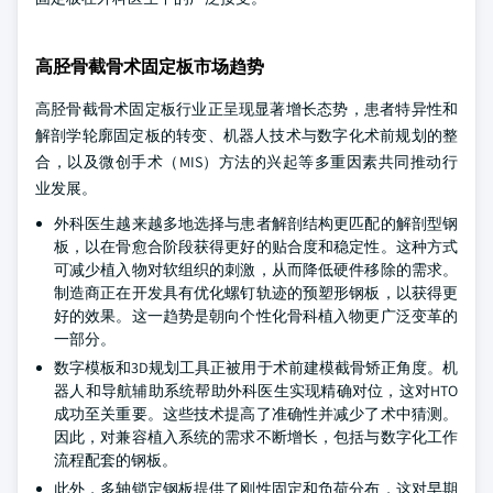
高胫骨截骨术固定板市场趋势
高胫骨截骨术固定板行业正呈现显著增长态势，患者特异性和
解剖学轮廓固定板的转变、机器人技术与数字化术前规划的整
合，以及微创手术（MIS）方法的兴起等多重因素共同推动行
业发展。
外科医生越来越多地选择与患者解剖结构更匹配的解剖型钢
板，以在骨愈合阶段获得更好的贴合度和稳定性。这种方式
可减少植入物对软组织的刺激，从而降低硬件移除的需求。
制造商正在开发具有优化螺钉轨迹的预塑形钢板，以获得更
好的效果。这一趋势是朝向个性化骨科植入物更广泛变革的
一部分。
数字模板和3D规划工具正被用于术前建模截骨矫正角度。机
器人和导航辅助系统帮助外科医生实现精确对位，这对HTO
成功至关重要。这些技术提高了准确性并减少了术中猜测。
因此，对兼容植入系统的需求不断增长，包括与数字化工作
流程配套的钢板。
此外，多轴锁定钢板提供了刚性固定和负荷分布，这对早期