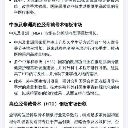
此外，国际制造商正在拉丁美洲推出钛金属及锁定钢板系
统，改善手术效果。医院采用这些技术以提供更高质量的骨
科医疗服务。
中东及非洲高位胫骨截骨术钢板市场
中东及非洲（MEA）市场在分析期内呈现强劲增长。
中东及非洲国家肥胖率上升及久坐生活方式导致年轻人群骨
关节炎病例增加。越来越多患者被考虑进行HTO手术，推动
医院采用高质量钢板。
多个中东和非洲（MEA）国家的政府项目正在推动肌肉骨骼
健康护理基础设施建设，并对外科手术程序进行补贴。这提
高了HTO的可及性，并推动了兼容植入物的需求。
此外，外科医生培训项目、研讨会和国际合作正在提升骨科
手术的质量和数量。技术娴熟的外科医生更青睐现代化的钢
板，以获得更好的治疗效果，从而支持市场增长。
高位胫骨截骨术（HTO）钢板市场份额
全球高位胫骨截骨术钢板行业竞争激烈，特点是多家跨国和区
域骨科设备制造商专注于产品创新、战略合作及区域扩张。企