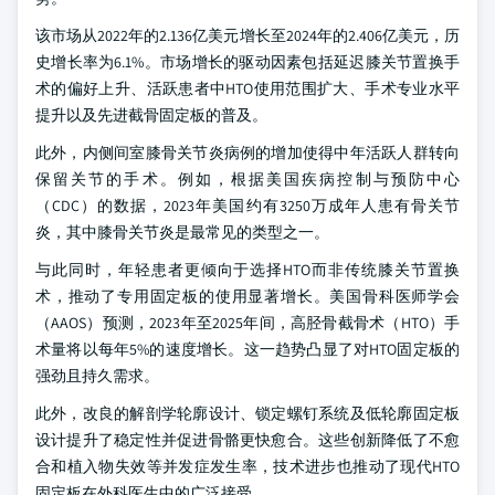
该市场从2022年的2.136亿美元增长至2024年的2.406亿美元，历
史增长率为6.1%。市场增长的驱动因素包括延迟膝关节置换手
术的偏好上升、活跃患者中HTO使用范围扩大、手术专业水平
提升以及先进截骨固定板的普及。
此外，内侧间室膝骨关节炎病例的增加使得中年活跃人群转向
保留关节的手术。例如，根据美国疾病控制与预防中心
（CDC）的数据，2023年美国约有3250万成年人患有骨关节
炎，其中膝骨关节炎是最常见的类型之一。
与此同时，年轻患者更倾向于选择HTO而非传统膝关节置换
术，推动了专用固定板的使用显著增长。美国骨科医师学会
（AAOS）预测，2023年至2025年间，高胫骨截骨术（HTO）手
术量将以每年5%的速度增长。这一趋势凸显了对HTO固定板的
强劲且持久需求。
此外，改良的解剖学轮廓设计、锁定螺钉系统及低轮廓固定板
设计提升了稳定性并促进骨骼更快愈合。这些创新降低了不愈
合和植入物失效等并发症发生率，技术进步也推动了现代HTO
固定板在外科医生中的广泛接受。