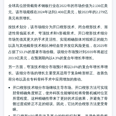
全球高位胫骨截骨术钢板行业在2022年的市场价值为2.136亿美
元。该市场规模在2024年达到2.406亿美元，较2023年的2.279亿
美元有所增长。
按技术划分，该市场细分为开口楔形技术、闭合楔形技术、渐
进性骨痂延长术、穹顶技术和V形截骨术。开口楔形技术细分
市场凭借其更大的手术灵活性、实现精确肢体对线矫正的能力
以及与其他截骨技术相比神经血管并发症风险更低，在2025年
占据了53.1%的显著市场份额。该细分市场预计到2035年将超过
203.9亿美元，在预测期内以4.3%的复合年增长率增长。
另一方面，穹顶技术细分市场预计将以3.6%的复合年增长率增
长。该细分市场的增长主要受其适用于复杂畸形矫正、改善负
荷分布以及在专科骨科手术中应用增加的推动。
开口楔形技术细分市场继续主导市场。开口楔形方法可实现
胫骨精确角度矫正，使外科医生能够轻松将骨骼机械对位至
所需程度。这种精确性带来了更好的术后效果，并避免了骨
骼过度或矫正不足的错误。因此，它比闭合楔形方法更受青
睐。
开口楔形HTO通常涉及更少的软组织剥离，并避免腓骨截