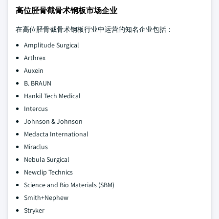
高位胫骨截骨术钢板市场企业
在高位胫骨截骨术钢板行业中运营的知名企业包括：
Amplitude Surgical
Arthrex
Auxein
B. BRAUN
Hankil Tech Medical
Intercus
Johnson & Johnson
Medacta International
Miraclus
Nebula Surgical
Newclip Technics
Science and Bio Materials (SBM)
Smith+Nephew
Stryker