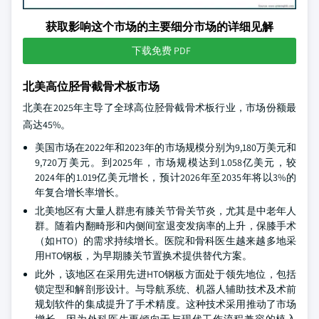
获取影响这个市场的主要细分市场的详细见解
下载免费 PDF
北美高位胫骨截骨术板市场
北美在2025年主导了全球高位胫骨截骨术板行业，市场份额最
高达45%。
美国市场在2022年和2023年的市场规模分别为9,180万美元和
9,720万美元。到2025年，市场规模达到1.058亿美元，较
2024年的1.019亿美元增长，预计2026年至2035年将以3%的
年复合增长率增长。
北美地区有大量人群患有膝关节骨关节炎，尤其是中老年人
群。随着内翻畸形和内侧间室退变发病率的上升，保膝手术
（如HTO）的需求持续增长。医院和骨科医生越来越多地采
用HTO钢板，为早期膝关节置换术提供替代方案。
此外，该地区在采用先进HTO钢板方面处于领先地位，包括
锁定型和解剖形设计。与导航系统、机器人辅助技术及术前
规划软件的集成提升了手术精度。这种技术采用推动了市场
增长，因为外科医生更倾向于与现代工作流程兼容的植入