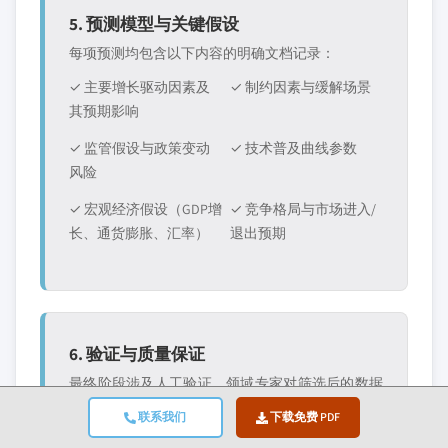
5. 预测模型与关键假设
每项预测均包含以下内容的明确文档记录：
✓ 主要增长驱动因素及
✓ 制约因素与缓解场景
其预期影响
✓ 监管假设与政策变动
✓ 技术普及曲线参数
风险
✓ 宏观经济假设（GDP增
✓ 竞争格局与市场进入/
长、通货膨胀、汇率）
退出预期
6. 验证与质量保证
最终阶段涉及人工验证，领域专家对筛选后的数据
进行手动审查，以发现自动化系统可能遗漏的细微
联系我们
下载免费 PDF
差异和语境错误。这种专家审查增加了一个关键的