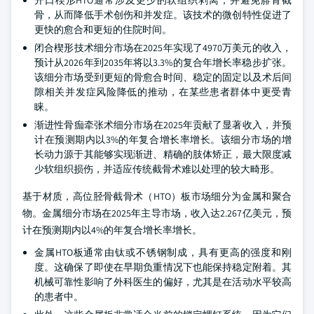
骨，从而降低手术创伤和并发症。该技术的微创特性促进了
更快的愈合和更短的住院时间。
闭合楔形技术细分市场在2025年实现了4970万美元的收入，
预计从2026年到2035年将以3.3%的复合年增长率稳步扩张。
该细分市场受到更短的骨愈合时间、稳定的固定以及术后间
隙相关并发症风险降低的推动，在某些患者群体中更受青
睐。
渐进性骨痂牵张术细分市场在2025年贡献了显著收入，并预
计在预测期内以3%的年复合增长率增长。该细分市场的增
长动力源于其能够实现渐进、精确的肢体矫正，最大限度减
少软组织损伤，并适应传统截骨术难以处理的较大畸形。
基于材质，高位胫骨截骨术（HTO）板市场细分为金属和聚合
物。金属细分市场在2025年主导市场，收入达2.267亿美元，预
计在预测期内以4%的年复合增长率增长。
金属HTO板通常由钛或不锈钢制成，具有更高的强度和刚
度。这确保了即使在早期负重情况下也能保持稳定附着。其
机械可靠性影响了外科医生的偏好，尤其是在活动水平较高
的患者中。