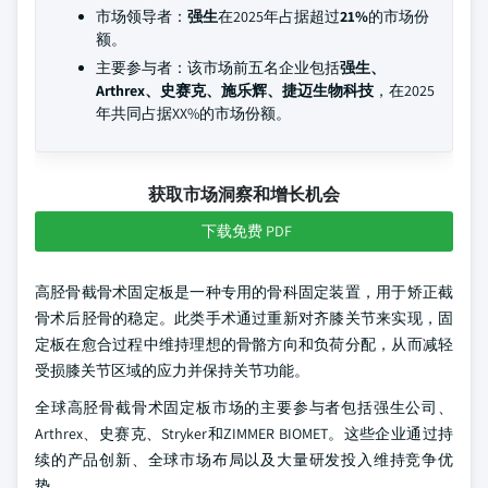
市场领导者：
强生
在2025年占据超过
21%
的市场份
额。
主要参与者：该市场前五名企业包括
强生、
Arthrex、史赛克、施乐辉、捷迈生物科技
，在2025
年共同占据XX%的市场份额。
获取市场洞察和增长机会
下载免费 PDF
高胫骨截骨术固定板是一种专用的骨科固定装置，用于矫正截
骨术后胫骨的稳定。此类手术通过重新对齐膝关节来实现，固
定板在愈合过程中维持理想的骨骼方向和负荷分配，从而减轻
受损膝关节区域的应力并保持关节功能。
全球高胫骨截骨术固定板市场的主要参与者包括强生公司、
Arthrex、史赛克、Stryker和ZIMMER BIOMET。这些企业通过持
续的产品创新、全球市场布局以及大量研发投入维持竞争优
势。