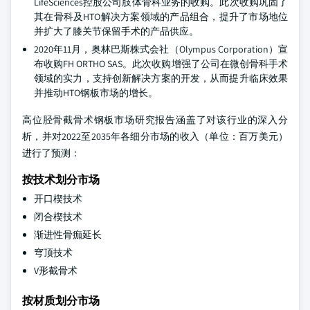
LifeSciences控股公司肢体骨科业务的收购。此次收购巩固了
其在骨科及HTO解决方案领域的产品组合，提升了市场地位
并扩大了膝关节保留手术的产品供应。
2020年11月，奥林巴斯株式会社（Olympus Corporation）宣
布收购FH ORTHO SAS。此次收购增强了公司在微创骨科手术
领域的实力，支持创新解决方案的开发，从而提升临床效果
并推动HTO钢板市场的增长。
高位胫骨截骨术钢板市场研究报告涵盖了对该行业的深入分
析，并对2022至2035年各细分市场的收入（单位：百万美元）
进行了预测：
按技术划分市场
开口楔技术
闭合楔技术
渐进性骨痂延长
穹顶技术
V形截骨术
按材质划分市场