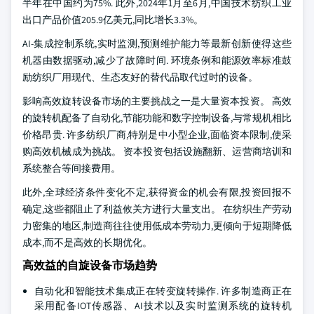
半年在中国约为75%. 此外,2024年1月至6月,中国技术纺织工业
出口产品价值205.9亿美元,同比增长3.3%。
AI-集成控制系统,实时监测,预测维护能力等最新创新使得这些
机器由数据驱动,减少了故障时间. 环境条例和能源效率标准鼓
励纺织厂用现代、生态友好的替代品取代过时的设备。
影响高效旋转设备市场的主要挑战之一是大量资本投资。 高效
的旋转机配备了自动化,节能功能和数字控制设备,与常规机相比
价格昂贵. 许多纺织厂商,特别是中小型企业,面临资本限制,使采
购高效机械成为挑战。 资本投资包括设施翻新、运营商培训和
系统整合等间接费用。
此外,全球经济条件变化不定,获得资金的机会有限,投资回报不
确定,这些都阻止了利益攸关方进行大量支出。 在纺织生产劳动
力密集的地区,制造商往往使用低成本劳动力,更倾向于短期降低
成本,而不是高效的长期优化。
高效益的自旋设备市场趋势
自动化和智能技术集成正在转变旋转操作. 许多制造商正在
采用配备IOT传感器、AI技术以及实时监测系统的旋转机