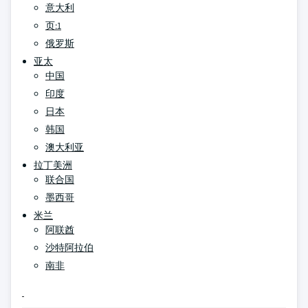
意大利
页:1
俄罗斯
亚太
中国
印度
日本
韩国
澳大利亚
拉丁美洲
联合国
墨西哥
米兰
阿联酋
沙特阿拉伯
南非