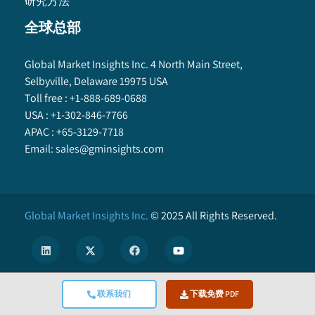
研究方法
全球总部
Global Market Insights Inc. 4 North Main Street,
Selbyville, Delaware 19975 USA
Toll free :
+1-888-689-0688
USA :
+1-302-846-7766
APAC :
+65-3129-7718
Email:
sales@gminsights.com
Global Market Insights Inc.
©
2025
All Rights Reserved.
联系我们
下载免费 PDF
X
We use cookies to enhance user experience. (
Privacy Policy
)