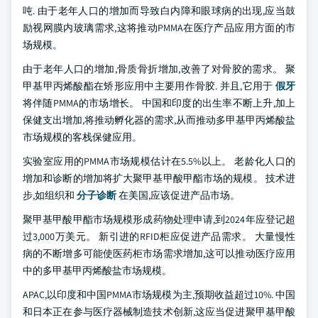
吨. 由于老年人口的增加而导致白内障和眼球病的出现,应当鼓
励视网膜内玻璃需求,这将推动PMMA在医疗产品应用方面的市
场规模。
由于老年人口的增加,骨质骨折增加,改善了对骨胶的需求。 聚
甲基甲丙烯酸酯在矫形应用中主要用作骨胶. 并且,它用于
假牙
将伴随PMMA的市场增长。 中国和印度的出生率不断上升,加上
保健支出增加,将推动孵化器的需求,从而推动多甲基甲丙烯酸盐
市场规模的客栈保健应用。
实验室应用的PMMA市场规模估计在5.5%以上。 老龄化人口的
增加和诊断的增加将扩大聚甲基甲酸甲酯市场的规模。 技术进
步,如组织和
分子诊断
在美国,应该促进产品市场。
聚甲基甲酸甲酯市场规模形成药物处理申请,到2024年应登记超
过3,000万美元。 新引进的RFID柜应促进产品需求。 大量慢性
病的不断增多可能使医药柜市场需求增加,这可以推动医疗应用
中的多甲基甲丙烯酸盐市场规模。
APAC,以印度和中国PMMA市场规模为主,预期收益超过10%. 中国
和日本正在参与医疗器械制造技术创新,这应当促进聚甲基甲酸