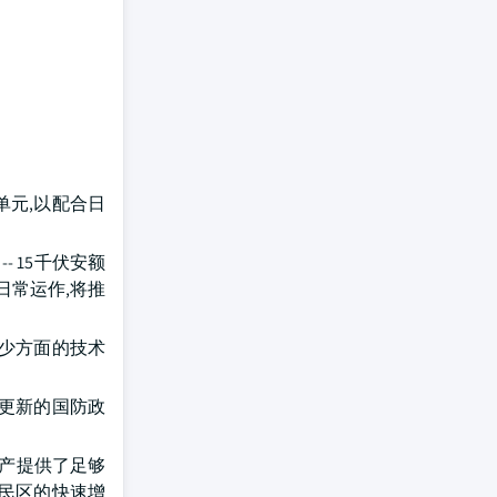
凑单元,以配合日
-- 15千伏安额
日常运作,将推
减少方面的技术
 如更新的国防政
地产提供了足够
居民区的快速增