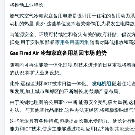
将推动工业增长。
燃气式空气冷却家庭备用电源是设计用于住宅的备用动力系统
动机的热量. 此外,这些单位发挥着关键作用,为易发生电
与能源安全、环境可持续性和备灾有关的政府补贴、倡议方
抵免,用于安装和部署
家用备用基因集
随着对降低排放和高
Gas Fired Air 冷却家庭备用基因市场 趋势
随着向可再生能源一体化过渡,对技术进步的日益重视将增强
的认识,将扩大业务设想。
此外,远程监测和IOT技术日益一体化。
发电机组
随着住宅基
和发展,加上城市和郊区的不断增长,将鼓励产品布局。
由于关键地理图的公用事业中断,能源安全受到极大重视,
办法。 与其他替代品相比,这种办法更经济,将积极影响燃
这些流派具有各种特点,包括提高长期承受能力、延长运行
能力和IOT技术,使房主能够通过移动应用程序绘制其流派记