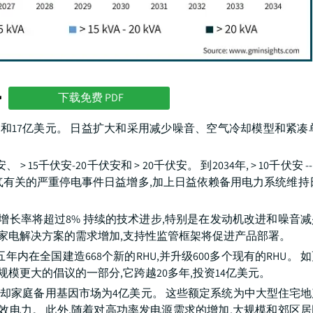
势
下载免费 PDF
5、1.6和17亿美元。 日益扩大和采用减少噪音、空气冷却模型和紧
15千伏安-20千伏安和 > 20千伏安。 到2034年, > 10千伏安 -- 
气有关的严重停电事件日益增多,加上日益依赖备用电力系统维持
34年增长率将超过8% 持续的技术进步,特别是在发动机改进和噪音
能家电解决方案的需求增加,支持性监管框架将促进产品部署。
五年内在全国建造668个新的RHU,并升级600多个现有的RHU。
一项规模更大的倡议的一部分,它跨越20多年,投资14亿美元。
喷射空气冷却家庭备用基因市场为4亿美元。 这些额定系统为中大型住宅
有效电力。 此外,随着对高功率发电源需求的增加,大规模和郊区