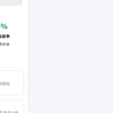
5%
保留率
系价值
构报告
码及海关记录