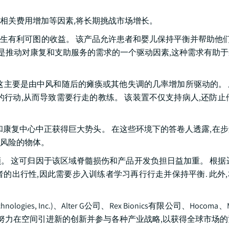
相关费用增加等因素,将长期挑战市场增长。
有利可图的收益。 该产品允许患者和婴儿保持平衡并帮助他们行
也是推动对康复和支助服务的需求的一个驱动因素,这种需求有助
这主要是由中风和随后的瘫痪或其他失调的几率增加所驱动的。
行动,从而导致需要行走的教练。 该装置不仅支持病人,还防止
和康复中心中正获得巨大势头。 在这些环境下的答卷人透露,在
风险的物体。
。 这可归因于该区域脊髓损伤和产品开发负担日益加重。 根据
患者的出行性,因此需要步入训练者学习再行行走并保持平衡. 此外
ies, Inc.)、Alter G公司、Rex Bionics有限公司、Hocoma、Mey
直不遗余力地努力在空间引进新的创新并参与各种产业战略,以获得全球市场