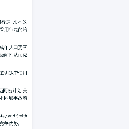
走. 此外,这
于采用行走的培
 成年人口更容
他倒下,从而减
步道训练中使用
迈阿密计划,美
,本区域事故增
land Smith
的竞争优势。