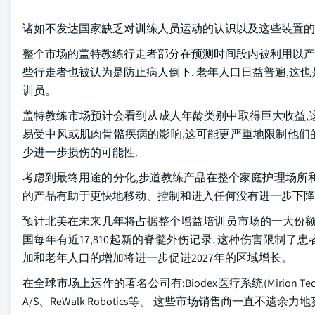
诸如不发达国家缺乏对训练人员运动的认识以及这些装置的
整个市场的盖特教练行走者部分在预测时间段内被利用以产生
些行走者也被认为是防止病人倒下. 老年人口日益普遍,这
训员。
盖特教练市场预计会看到从成人年龄类别中取得巨大收益,
易受中风或肌肉骨骼疾病的影响,这可能更严重地限制他们的
少进一步损伤的可能性.
考虑到最终用途的分化,步道教练产品在整个家庭护理场所
的产品有助于更快地移动、控制和进入任何没有进一步下降
预计北美在未来几年将占据整个增益培训员市场的一大份额
国每年有近17,810起新的脊髓外伤记录. 这种伤害限制了
加和老年人口的增加将进一步促进2027年的区域增长。
在全球市场上运作的著名公司有:Biodex医疗系统(Mirion Technolog
A/S、ReWalk Robotics等。 这些市场销售商一