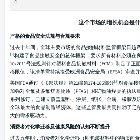
升
这个市场的增长机会是
严格的食品安全法规与合规要求
过去十年间，全球主要市场的食品接触材料监管框架日趋严格
[1]
构建了食品接触安全的总体框架，要求所有材料必须在
10/2011号法规则针对塑料食品接触材料（FCM）制定
移限值，该清单需持续接受欧洲食品安全局（EFSA）审查
[2]
美国FDA通过《联邦法规》第21编第174-186部分
对食品接
加强对全氟及多氟烷基物质（PFAS）和矿物油烃类的执法重点
系列修订，已建立覆盖塑料、涂层、纸张、金属、橡胶及
全球最大的食品制造经济体。这些监管发展共同推动了迁
大的需求驱动力。
消费者对化学迁移及健康风险的认知不断提升
过去五年间，消费者对化学迁移（即包装材料中的物质向食品