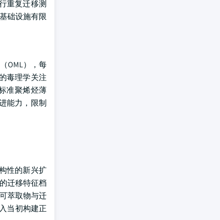
行重复迁移测
基础设施有限
（OML），每
A的毒理学关注
标准聚烯烃薄
进能力，限制
构性的新兴扩
熟的迁移特征档
型可萃取物与迁
纳入当初构建正