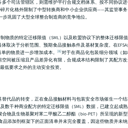
务多个司法管辖区，则需维护平行合规文档体系、按不同协议进
碎片化格外限制了中型转换商和中小企业供应商——其监管事务
一步巩固了大型全球整合制造商的竞争地位。
制物质的特定迁移限值（SML）以及欧盟协议下的整体迁移限值
具体取决于分析范围、预期食品接触条件及基材复杂度。在EFS
[6]
清单的物质进一步增加成本。
对于在商品化包装细分领域（如
润空间被压缩且产品差异化有限，合规成本结构限制了其配方改
最低要求之外的主动安全投资。
基替代品的转变，正在食品接触材料与包装安全市场催生一个结
及数千种商业配方的特定迁移限值（SML）数据，已建立起成
聚合物及生物基聚对苯二甲酸乙二醇酯（bio-PET）所呈现的新
DA间接食品添加剂框架下的正面清单并未完全覆盖，因这些物质并未