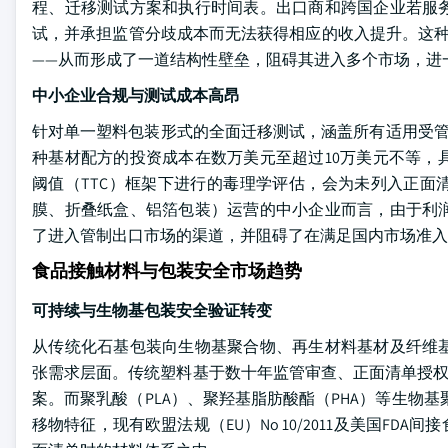
程、迁移测试方案和执行时间表。出口商和跨国企业若服
试，并承担监管分歧成本而无法获得相应的收入提升。这种
——从而形成了一道结构性壁垒，阻碍其进入多个市场，进
中小企业合规与测试成本高昂
针对单一塑料包装形式的全面迁移测试，涵盖所有适用受管
种基材配方的投资成本在数万美元至超过10万美元不等，
阈值（TTC）框架下进行的毒理学评估，会为未列入正面
膜、折叠纸盒、铝箔包装）运营的中小企业而言，由于利
了进入管制出口市场的渠道，并阻碍了在满足国内市场准入
食品接触材料与包装安全市场趋势
可持续与生物基包装安全验证转变
从传统化石基包装向生物基聚合物、再生材料基材及纤维
张需求层面。传统塑料基于数十年监管审查、正面清单授权
案。而聚乳酸（PLA）、聚羟基脂肪酸酯（PHA）等生物基
移物特征，现有欧盟法规（EU）No 10/2011及美国F