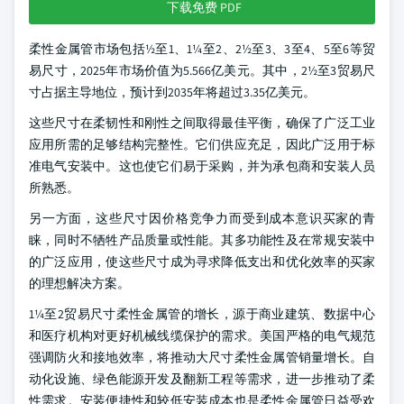
下载免费 PDF
柔性金属管市场包括½至1、1¼至2、2½至3、3至4、5至6等贸
易尺寸，2025年市场价值为5.566亿美元。其中，2½至3贸易尺
寸占据主导地位，预计到2035年将超过3.35亿美元。
这些尺寸在柔韧性和刚性之间取得最佳平衡，确保了广泛工业
应用所需的足够结构完整性。它们供应充足，因此广泛用于标
准电气安装中。这也使它们易于采购，并为承包商和安装人员
所熟悉。
另一方面，这些尺寸因价格竞争力而受到成本意识买家的青
睐，同时不牺牲产品质量或性能。其多功能性及在常规安装中
的广泛应用，使这些尺寸成为寻求降低支出和优化效率的买家
的理想解决方案。
1¼至2贸易尺寸柔性金属管的增长，源于商业建筑、数据中心
和医疗机构对更好机械线缆保护的需求。美国严格的电气规范
强调防火和接地效率，将推动大尺寸柔性金属管销量增长。自
动化设施、绿色能源开发及翻新工程等需求，进一步推动了柔
性需求。安装便捷性和较低安装成本也是柔性金属管日益受欢