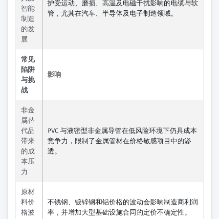
护受运动、磨损、高温及电磁干扰影响的电缆与软
智能
管，尤其在汽车、半导体及电子制造领域。
制造
的发
展
常见
陷阱
影响
与挑
战
非金
属替
代品
PVC 与液密型非金属导管在低风险环境下仍具成本
带来
竞争力，限制了金属管材在价格敏感项目中的渗
的成
透。
本压
力
原材
料价
不锈钢、镀锌钢和铝价格的波动会影响制造商利润
格波
率，并增加大型基础设施合同的定价不确定性。