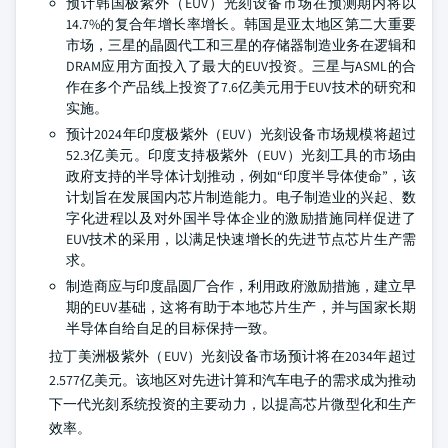
预计韩国极紫外（EUV）光刻设备市场在预测期内将以
14.7%的复合年增长率增长。韩国是亚太地区第二大重要
市场，三星的晶圆代工和三星的存储器制造业务在逻辑和
DRAM应用方面投入了最大的EUV投资。三星与ASML的合
作在多个产品线上投资了7.6亿美元用于EUV技术的研究和
实施。
预计2024年印度极紫外（EUV）光刻设备市场规模将超过
52.3亿美元。印度支持极紫外（EUV）光刻工具的市场由
政府支持的半导体计划推动，例如“印度半导体使命”，该
计划旨在发展国内芯片制造能力。电子制造业的兴起、数
字化进程以及对外国半导体企业的激励措施同样促进了
EUV技术的采用，以满足快速增长的先进节点芯片生产需
求。
制造商应与印度晶圆厂合作，利用政府激励措施，建立早
期的EUV基础，这将有助于本地芯片生产，并与国家长期
半导体自给自足的目标保持一致。
拉丁美洲极紫外（EUV）光刻设备市场预计将在2034年超过
2.577亿美元。该地区对先进计算和汽车电子的需求成为推动
下一代光刻系统投资的主要动力，以提高芯片微型化和生产
效率。