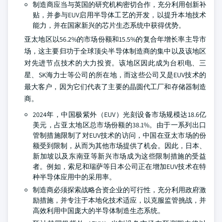
制造商应当与英国的研究机构密切合作，充分利用创新补
贴，并参与EUV启用半导体工艺的开发，以提升本地技术
能力，并在国家新兴的芯片生态系统中获得优势。
亚太地区以56.2%的市场份额和15.5%的复合年增长率主导市
场，这主要归功于全球顶尖半导体制造商的集中以及该地区
对先进节点技术的大力投资。该地区因此成为台积电、三
星、SK海力士等公司的所在地，而这些公司又是EUV技术的
最大客户，因为它们代表了主要的晶圆代工厂和存储器制造
商。
2024年，中国极紫外（EUV）光刻设备市场规模达18.6亿
美元，占亚太地区总市场份额的38.1%。由于一系列出口
管制措施限制了对EUV技术的访问，中国在亚太市场的份
额受到限制，从而为其他市场提供了机会。因此，日本、
新加坡以及东南亚等新兴市场成为这些限制措施的受益
者。例如，索尼和瑞萨等日本公司正在增加EUV技术在特
种半导体应用中的采用率。
制造商必须探索战略合资企业的可行性，充分利用政府激
励措施，并专注于本地化技术适应，以克服监管挑战，并
高效利用中国庞大的半导体制造生态系统。