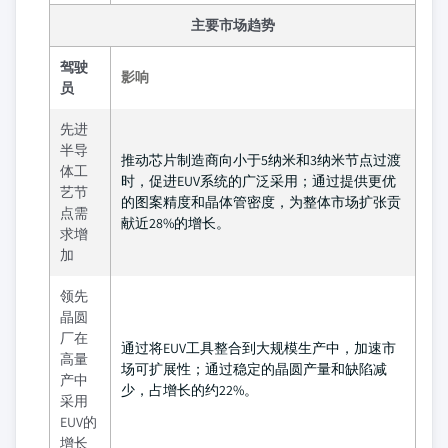
主要市场趋势
驾驶
影响
员
先进
半导
推动芯片制造商向小于5纳米和3纳米节点过渡
体工
时，促进EUV系统的广泛采用；通过提供更优
艺节
的图案精度和晶体管密度，为整体市场扩张贡
点需
献近28%的增长。
求增
加
领先
晶圆
厂在
通过将EUV工具整合到大规模生产中，加速市
高量
场可扩展性；通过稳定的晶圆产量和缺陷减
产中
少，占增长的约22%。
采用
EUV的
增长