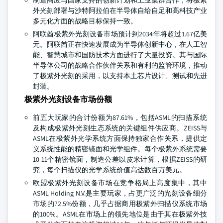
外光刻部署与沙特阿拉伯在半导体自给自足和高科技产业
多元化方面的战略目标保持一致。
阿联酋极紫外光刻设备市场预计到2034年将超过1.67亿美
元。阿联酋正在快速发展成为半导体创新中心，在人工智
能、智慧城市和国防技术方面进行了大量投资。其与国际
半导体公司的战略合作伙伴关系和有利的监管环境，推动
了极紫外光刻的采用，以支持本土芯片设计、测试和先进
封装。
极紫外光刻设备市场份额
前五大玩家的合计份额为87.61%，包括ASML的扫描系统
及构成极紫外光刻生态系统的关键组件供应商。ZEISS与
ASML在极紫外光学系统方面保持独家合作关系，提供定
义系统性能的精密镜面和光学组件。每个极紫外系统需要
10-11个精密镜面，制造公差以皮米计算，根据ZEISS的研
究，每个扫描仪的光学系统价值高达数百万美元。
欧盟极紫外光刻设备市场在竞争格局上高度集中，其中
ASML Holding N.V.是主要玩家，占更广泛的光刻设备细分
市场的72.5%份额，几乎占据商用极紫外扫描仪系统市场
的100%。ASML在市场上的领先地位是由于其在极紫外技