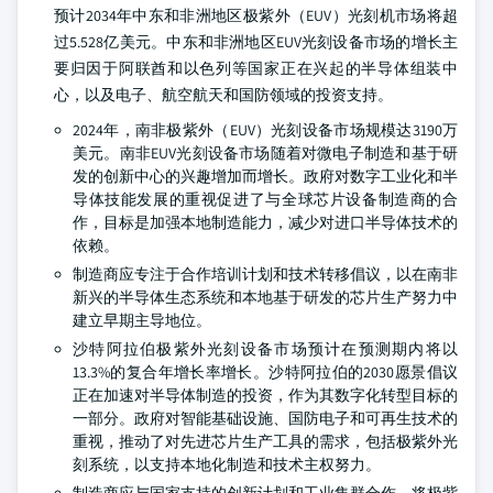
预计2034年中东和非洲地区极紫外（EUV）光刻机市场将超
过5.528亿美元。中东和非洲地区EUV光刻设备市场的增长主
要归因于阿联酋和以色列等国家正在兴起的半导体组装中
心，以及电子、航空航天和国防领域的投资支持。
2024年，南非极紫外（EUV）光刻设备市场规模达3190万
美元。南非EUV光刻设备市场随着对微电子制造和基于研
发的创新中心的兴趣增加而增长。政府对数字工业化和半
导体技能发展的重视促进了与全球芯片设备制造商的合
作，目标是加强本地制造能力，减少对进口半导体技术的
依赖。
制造商应专注于合作培训计划和技术转移倡议，以在南非
新兴的半导体生态系统和本地基于研发的芯片生产努力中
建立早期主导地位。
沙特阿拉伯极紫外光刻设备市场预计在预测期内将以
13.3%的复合年增长率增长。沙特阿拉伯的2030愿景倡议
正在加速对半导体制造的投资，作为其数字化转型目标的
一部分。政府对智能基础设施、国防电子和可再生技术的
重视，推动了对先进芯片生产工具的需求，包括极紫外光
刻系统，以支持本地化制造和技术主权努力。
制造商应与国家支持的创新计划和工业集群合作，将极紫