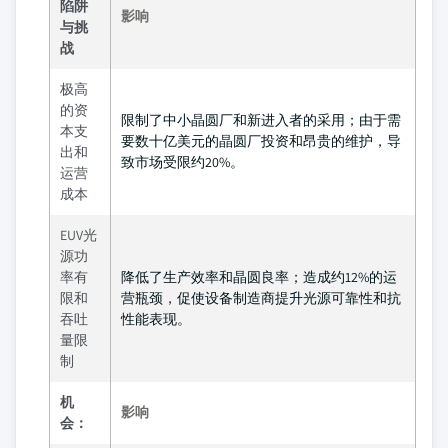
陷阱
影响
与挑
战
极高
的资
限制了中小晶圆厂和新进入者的采用；由于需
本支
要数十亿美元的晶圆厂投资和昂贵的维护，导
出和
致市场受限约20%。
运营
成本
EUV光
源功
率有
降低了生产效率和晶圆良率；造成约12%的运
限和
营瓶颈，促使设备制造商提升光源可靠性和抗
吞吐
性能表现。
量限
制
机
影响
会：