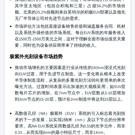
其中亚太地区（包括台积电和三星）占据56.2%的市场份
额。北美的25.2%份额则来自英特尔的积极EUV部署以及领先
无厂半导体公司对先进节点的需求。
市场评估方法包括直接设备销售价值和涵盖服务合同、耗材
以及系统升级价值的市场系统。每台EUV系统的年服务收入
在1500万-2500万美元之间，这对于理解全面市场估值至关重
要，同时也为设备供应商带来了持续的收入。
极紫外光刻设备市场趋势
推动市场增长的主要因素是行业从传统的193nm浸没式光刻
向EUV过渡，用于先进节点制造。这一变化将从根本上改变
半导体制造流程，从复杂的多重光刻方法转向更简单的单次
曝光方法。过渡时间表显示出加速的大规模采用，如EUV层
数每片芯片的增加。在7nm节点中，EUV层数从5-10层增加
到3nm节点的15-20层，预计在2nm制造中将达到25层以上。
高数值孔径（NA）极紫外（EUV）系统的引入标志着光刻技
术的下一步发展，以实现2纳米（nm）及以下节点的分辨率
要求。高NA EUV系统采用数值孔径为0.55的光学元件，而非
0.33，从而实现8nm的最小特征尺寸，而非13nm。