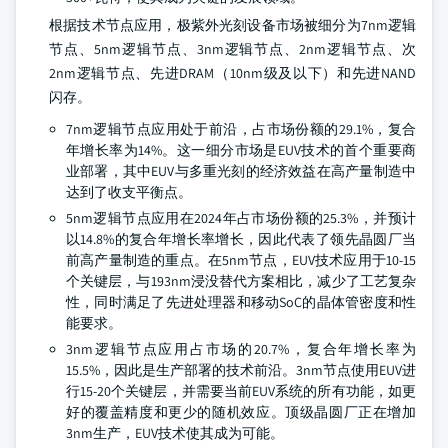
根据技术节点应用，极紫外光刻设备市场被细分为7nm逻辑
节点、5nm逻辑节点、3nm逻辑节点、2nm逻辑节点、次
2nm逻辑节点、先进DRAM（10nm级及以下）和先进NAND
闪存。
7nm逻辑节点应用处于前沿，占市场份额的29.1%，复合
年增长率为14%。这一细分市场是EUV技术的首个重要商
业部署，其中EUV与多重光刻的经济效益在高产量制造中
达到了收支平衡点。
5nm逻辑节点应用在2024年占市场份额的25.3%，并预计
以14.8%的复合年增长率增长，因此代表了领先晶圆厂当
前高产量制造的重点。在5nm节点，EUV技术应用于10-15
个关键层，与193nm浸没替代方案相比，减少了工艺复杂
性，同时满足了先进处理器和移动SoC的晶体管密度和性
能要求。
3nm逻辑节点应用占市场的20.7%，复合年增长率为
15.5%，因此是生产部署的技术前沿。3nm节点使用EUV进
行15-20个关键层，并需要当前EUV系统的所有功能，如更
好的覆盖精度和更少的随机效应。顶级晶圆厂正在增加
3nm生产，EUV技术使其成为可能。