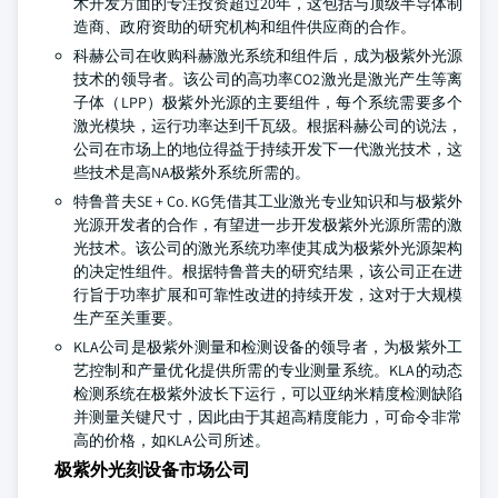
术开发方面的专注投资超过20年，这包括与顶级半导体制
造商、政府资助的研究机构和组件供应商的合作。
科赫公司在收购科赫激光系统和组件后，成为极紫外光源
技术的领导者。该公司的高功率CO2激光是激光产生等离
子体（LPP）极紫外光源的主要组件，每个系统需要多个
激光模块，运行功率达到千瓦级。根据科赫公司的说法，
公司在市场上的地位得益于持续开发下一代激光技术，这
些技术是高NA极紫外系统所需的。
特鲁普夫SE + Co. KG凭借其工业激光专业知识和与极紫外
光源开发者的合作，有望进一步开发极紫外光源所需的激
光技术。该公司的激光系统功率使其成为极紫外光源架构
的决定性组件。根据特鲁普夫的研究结果，该公司正在进
行旨于功率扩展和可靠性改进的持续开发，这对于大规模
生产至关重要。
KLA公司是极紫外测量和检测设备的领导者，为极紫外工
艺控制和产量优化提供所需的专业测量系统。KLA的动态
检测系统在极紫外波长下运行，可以亚纳米精度检测缺陷
并测量关键尺寸，因此由于其超高精度能力，可命令非常
高的价格，如KLA公司所述。
极紫外光刻设备市场公司