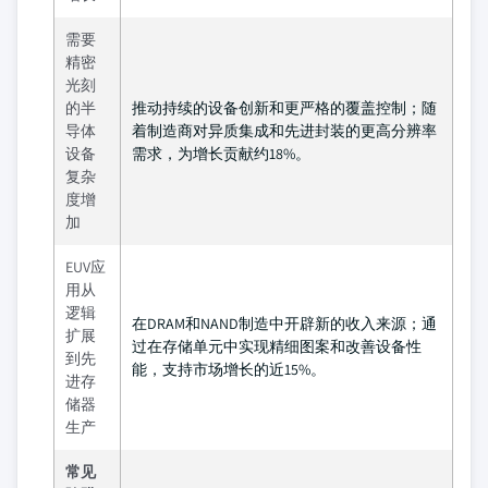
需要
精密
光刻
的半
推动持续的设备创新和更严格的覆盖控制；随
导体
着制造商对异质集成和先进封装的更高分辨率
设备
需求，为增长贡献约18%。
复杂
度增
加
EUV应
用从
逻辑
在DRAM和NAND制造中开辟新的收入来源；通
扩展
过在存储单元中实现精细图案和改善设备性
到先
能，支持市场增长的近15%。
进存
储器
生产
常见