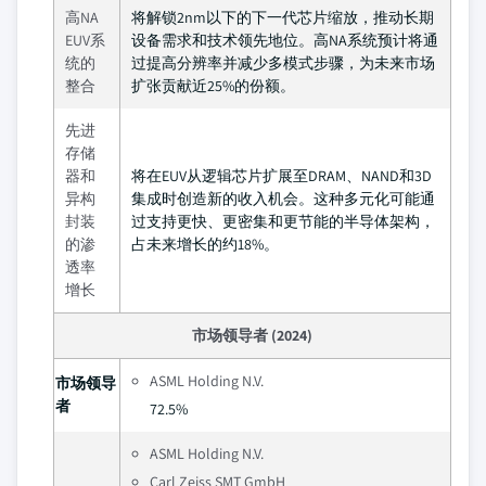
高NA
将解锁2nm以下的下一代芯片缩放，推动长期
EUV系
设备需求和技术领先地位。高NA系统预计将通
统的
过提高分辨率并减少多模式步骤，为未来市场
整合
扩张贡献近25%的份额。
先进
存储
器和
将在EUV从逻辑芯片扩展至DRAM、NAND和3D
异构
集成时创造新的收入机会。这种多元化可能通
封装
过支持更快、更密集和更节能的半导体架构，
的渗
占未来增长的约18%。
透率
增长
市场领导者 (2024)
ASML Holding N.V.
市场领导
者
72.5%
ASML Holding N.V.
Carl Zeiss SMT GmbH