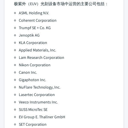
极紫外（EUV）光刻设备市场中运营的主要公司包括：
ASML Holding N.V.
Coherent Corporation
Trumpf SE + Co. KG
Jenoptik AG
KLA Corporation
Applied Materials, Inc.
Lam Research Corporation
Nikon Corporation
Canon Inc.
Gigaphoton Inc.
NuFlare Technology, Inc.
Lasertec Corporation
Veeco Instruments Inc.
SUSS MicroTec SE
EV Group E. Thallner GmbH
SET Corporation