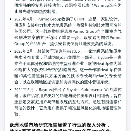
供增强的控制和连接功能，该温控器代表了Warmup迄今为
止最先进的加热控制器。
2025年4月，Purmo Group收购了UFHN，这是一家以设计、
供应和安装电力和水力地暖系统、热泵和控制技术而闻名的
英国公司。这一战略举措标志着Purmo Group向全面室内气
候解决方案的扩张迈出了重要一步。该收购将增强Purmo
Group的产品组合，提供安装更便捷且能效更高的系统。
2025年2月，总部位于瑞典的HeatUp，一家地暖系统和卫生
热水分布专家，已成为Elydan集团的一部分。Elydan是一家
专注于流体分配和管理的中型欧洲企业，欢迎HeatUp作为其
不断扩大的投资组合中的战略补充。这一合作将HeatUp在供
暖和柔性管道解决方案方面的技术专长与Elydan的专长结
合，以在欧洲地区提供更加协调高效的流体管理系统。
2024年5月，Rayotec推出了Rayotec Coloursense Wi-Fi温控
器，该产品将用户友好的功能与现代美学设计相结合，旨在
重新定义家庭用户与供暖系统的互动方式。通过智能连接和
简洁的设计，它为用户提供了精准且风格化的电地暖管理体
验。
欧洲地暖市场研究报告涵盖了行业的深入分析，