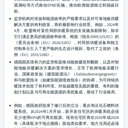
观测站等方式推动EPBD实施，推动欧洲能源独立和脱碳目
标。
监管机构对排放和能源效率的严格要求以及对可靠地板供暖
解决方案的有利政策，将积极影响行业前景。例如，2024年
4月，欧盟将对某些局部供暖系统的安装施加新限制，除非
它们满足更高的能源效率标准。根据《指令2009/125/EC》的
《委员会条例（EU）2024/1103》，对局部供暖设备和独立
控制单元引入了更严格的生态设计规则，取代了之前的《条
例（EU）2015/1188》。
德国因其强有力的监管框架推动能效建筑和翻新，以及对智
能地板供暖解决方案的需求增长，主导了欧洲地板采暖行
业。国家政策如《建筑能源法》（Gebäudeenergiegesetz）
和与欧盟指令（如建筑能源绩效指令）的协调，为可持续供
暖技术创造了有利环境。对低碳建筑实践的重视、有利的激
励计划以及与可再生能源源的系统集成，推动了行业格局。
例如，德国政府批准了修订后的立法，逐步淘汰化石燃料供
暖系统。从2024年1月开始，新开发住宅区的供暖系统必须
至少使用65%的可再生能源。现有住宅区将在2026年或2028
年（具体取决于地点规模）面临类似要求。地方当局还必须