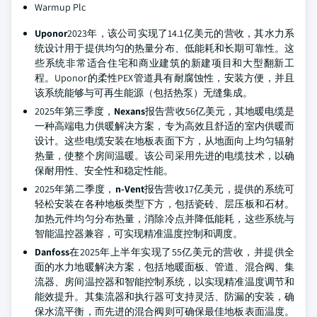
Warmup Plc
Uponor
2023年，该公司实现了14.1亿美元的营收，其水力系
统设计用于提供均匀的热量分布、低能耗和长期可靠性。这
些系统非常适合住宅和商业建筑的新建项目和大型翻新工
程。Uponor的柔性PEX管道具有耐腐蚀性，安装方便，并且
该系统能够与可再生能源（包括热泵）无缝集成。
2025年第三季度，
Nexans
报告营收56亿美元，其地暖电缆是
一种高端电力供暖解决方案，专为高效且舒适的室内供暖而
设计。这些电缆安装在地板表面下方，从地面向上均匀辐射
热量，使整个房间温暖。该公司采用先进的电缆技术，以确
保耐用性、安全性和稳定性能。
2025年第二季度，
n-Vent
报告营收17亿美元，提供的系统可
轻松安装在各种地板类型下方，包括瓷砖、层压板和石材。
加热元件均匀分布热量，消除冷点并降低能耗，这些系统与
智能温控器兼容，可实现精准温度控制和调度。
Danfoss
在2025年上半年实现了55亿美元的营收，并提供全
面的水力地暖解决方案，包括地暖面板、管道、混合阀、集
流器、房间温控器和智能控制系统，以实现精准温度调节和
能效提升。其集流器和执行器可支持灵活、防漏的安装，确
保水流平衡，而先进的混合阀则可确保最佳地板表面温度。