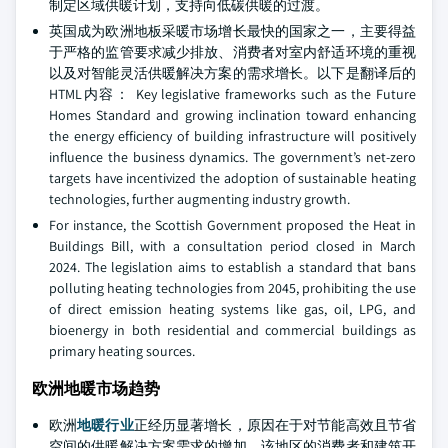
制定区域供暖计划，支持向低碳供暖的过渡。
英国成为欧洲地板采暖市场增长最快的国家之一，主要得益
于严格的监管要求减少排放、消费者对室内舒适环境的重视
以及对智能灵活供暖解决方案的需求增长。以下是翻译后的
HTML内容： Key legislative frameworks such as the Future
Homes Standard and growing inclination toward enhancing
the energy efficiency of building infrastructure will positively
influence the business dynamics. The government’s net-zero
targets have incentivized the adoption of sustainable heating
technologies, further augmenting industry growth.
For instance, the Scottish Government proposed the Heat in
Buildings Bill, with a consultation period closed in March
2024. The legislation aims to establish a standard that bans
polluting heating technologies from 2045, prohibiting the use
of direct emission heating systems like gas, oil, LPG, and
bioenergy in both residential and commercial buildings as
primary heating sources.
欧洲地暖市场趋势
欧洲
地暖行业
正经历显著增长，原因在于对节能高效且节省
空间的供暖解决方案需求的增加。该地区的消费者和建筑开