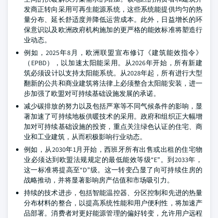
发商正转向采用可再生能源系统，这些系统能提供均匀的热
量分布、延长舒适度并降低运营成本。此外，日益增长的环
保意识以及欧洲政府机构施加的更严格的能效标准将塑造行
业动态。
例如，2025年8月，欧洲联盟宣布修订《建筑能效指令》
（EPBD），以加速太阳能采用。从2026年开始，所有新建
筑必须设计以支持太阳能系统。从2028年起，所有进行大型
翻新的公共和商业建筑将法律上必须整合太阳能安装，进一
步加强了欧盟对可持续基础设施发展的承诺。
减少碳排放的努力以及包括严寒等不同气候条件的影响，显
著加速了可持续地板供暖技术的采用。政府和组织正大幅增
加对可持续基础设施的投资，重点关注绿色认证的住宅、商
业和工业建筑，从而积极影响行业动态。
例如，从2030年1月开始，西班牙所有出售或出租的住宅物
业必须达到欧盟法规规定的最低能效等级“E”。到2033年，
这一标准将提高至“D”级。这一转变凸显了向可持续住房的
战略推动，并将显著影响房产估值和市场吸引力。
持续的技术进步，包括智能温控器、分区控制和先进的热量
分布材料的整合，以提高系统性能和用户便利性，将加速产
品部署。消费者对更好能源管理的偏好转变，允许用户远程