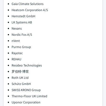
Gaia Climate Solutions
Heatcom Corporation A/S
Hemstedt GmbH
LK Systems AB
Nexans
Nordic Fos A/S
nVent
Purmo Group
Rayotec
REHAU
Resideo Technologies
罗伯特·博世
Roth UK Ltd
Schütz GmbH
SWISS KRONO Group
Thermo-Floor UK Limited
Uponor Corporation