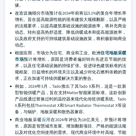
缘。
改造设施细分市场预计在2034年前将以5.1%的复合年增长率
增长。旨在提高能源性能的现有建筑大规模翻新，以及严格
的法规要求，以提高建筑基础设施的能源效率，将补充商业
动态。转向提高热舒适度、降低供暖成本和提高能源效率，
以及政府支持的可持续建筑基础设施政策，将积极影响商业
动态。
根据应用，市场分为住宅、商业和工业。欧洲
住宅地板采暖
市场
预计将增长，原因是消费者偏好转向先进且节能的技
术，以及住宅基础设施的持续扩张。促进绿色建筑标准的法
规框架、日益增长的环境关注以及减少对化石燃料依赖的需
求，正在加速可持续供暖解决方案的整合。
例如，2024年5月，Tado推出了其Tado X系列，这是一款新
型智能供暖产品，旨在支持Matter智能家居标准。这款创新
产品线通过替换过时的温控器来现代化传统供暖系统。Tado
X系列包括Thermostat X和Smart Radiator Thermostat X等设
备，与锅炉、地板采暖和散热器兼容。
商业地板采暖
应用
在2024年评估为18亿美元，并预计将增
长，原因是智慧城市发展、增加翻新项目、严格的能源法规
以及对优化空间使用的需求。现代商业环境中对高端、节能