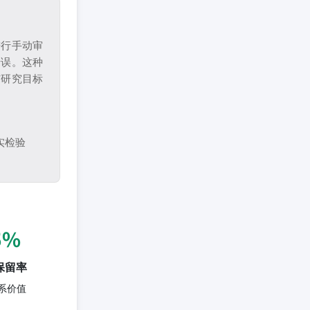
进行手动审
错误。这种
与研究目标
实检验
5%
保留率
系价值