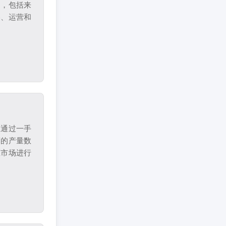
场，包括来
略、运营和
从通过一手
商的产量数
区市场进行