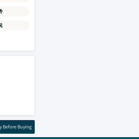
势
况
y Before Buying