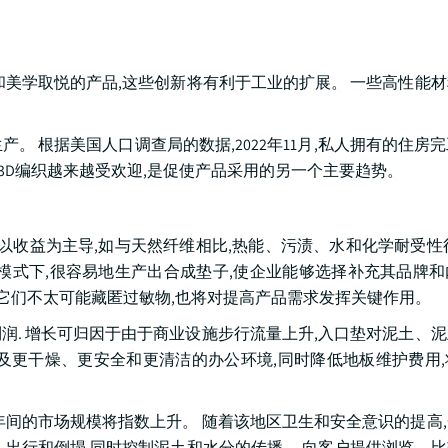
和美学取悦的产品,这些创新将有利于工业的扩展。 一些高性能
 根据美国人口调查局的数据,2022年11月,私人拥有的住房
8%. 3D编织越来越受欢迎,是促使产品采用的另一个主要趋势。
要以收益为主导,如与天然纤维相比,热能、污渍、水和化学耐受性
模式下,很容易地生产出合成垫子,使企业能够选择补充其品牌
为它们不太可能藏匿过敏物,也将对提高产品需求发挥关键作用。
的利润. 增长可归因于由于商业设施步行流量上升,入口垫对泥土、
及更干燥、更安全和更清洁的办公环境,同时降低地板维护费用
32年间的市场规模将指数上升。 随着该地区卫生和安全意识的提高
、出行和倒塌,同时控制泥土和水分的传播。 向客户提供浏览、