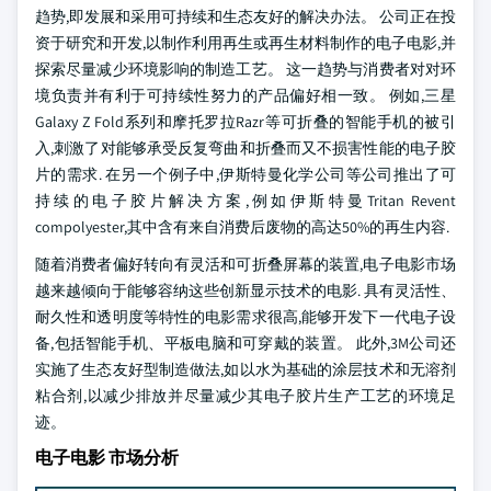
趋势,即发展和采用可持续和生态友好的解决办法。 公司正在投
资于研究和开发,以制作利用再生或再生材料制作的电子电影,并
探索尽量减少环境影响的制造工艺。 这一趋势与消费者对对环
境负责并有利于可持续性努力的产品偏好相一致。 例如,三星
Galaxy Z Fold系列和摩托罗拉Razr等可折叠的智能手机的被引
入,刺激了对能够承受反复弯曲和折叠而又不损害性能的电子胶
片的需求. 在另一个例子中,伊斯特曼化学公司等公司推出了可
持续的电子胶片解决方案,例如伊斯特曼Tritan Revent
compolyester,其中含有来自消费后废物的高达50%的再生内容.
随着消费者偏好转向有灵活和可折叠屏幕的装置,电子电影市场
越来越倾向于能够容纳这些创新显示技术的电影. 具有灵活性、
耐久性和透明度等特性的电影需求很高,能够开发下一代电子设
备,包括智能手机、平板电脑和可穿戴的装置。 此外,3M公司还
实施了生态友好型制造做法,如以水为基础的涂层技术和无溶剂
粘合剂,以减少排放并尽量减少其电子胶片生产工艺的环境足
迹。
电子电影 市场分析