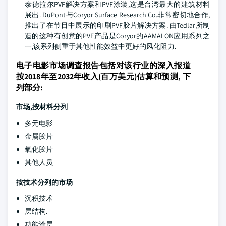
泰德拉尔PVF解决方案和PVF涂装,这是台湾最大的建筑材料
展出. DuPont与Coryor Surface Research Co.非常密切地合作,
推出了在节目中展示的印刷PVF胶片解决方案. 由Tedlar所制
造的这种有创意的PVF产品是Coryor的AAMALON应用系列之
一,该系列侧重于其他性能效益中更好的风化阻力.
电子电影市场调查报告包括对该行业的深入报道
按2018年至2032年收入(百万美元)估算和预测, 下
列部分:
市场,按材料分列
多元电影
金属胶片
氧化胶片
其他人员
按技术分列的市场
沉积技术
层结构.
功能涂层