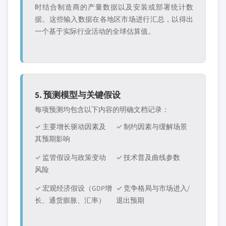
时结合制造商的产量数据以及安装或部署统计数
据。这些输入数据在各地区市场进行汇总，以得出
一个基于实际行业活动的全球估算值。
5. 预测模型与关键假设
每项预测均包含以下内容的明确文档记录：
✓ 主要增长驱动因素及
✓ 制约因素与缓解场景
其预期影响
✓ 监管假设与政策变动
✓ 技术普及曲线参数
风险
✓ 宏观经济假设（GDP增
✓ 竞争格局与市场进入/
长、通货膨胀、汇率）
退出预期