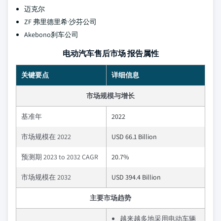
迈克尔
ZF 弗里德里希·沙芬公司
Akebono刹车公司
电动汽车售后市场 报告属性
关键要点
详细信息
市场规模与增长
基准年
2022
市场规模在 2022
USD 66.1 Billion
预测期 2023 to 2032 CAGR
20.7%
市场规模在 2032
USD 394.4 Billion
主要市场趋势
越来越多地采用电动车辆