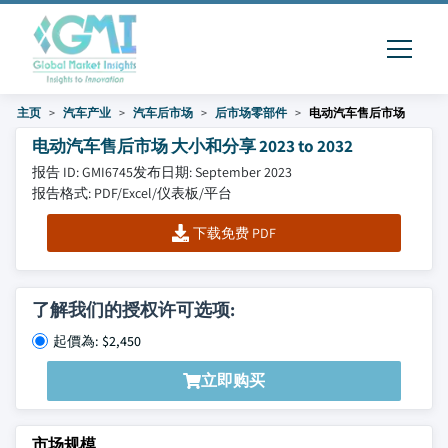
主页
汽车产业
汽车后市场
后市场零部件
电动汽车售后市场
电动汽车售后市场 大小和分享 2023 to 2032
报告 ID: GMI6745
发布日期: September 2023
报告格式: PDF/Excel/仪表板/平台
下载免费 PDF
了解我们的授权许可选项:
起價為: $2,450
立即购买
市场规模