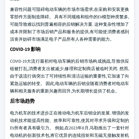
兼容性问题可阻碍电动车辆的市场市场需求,在采购和安装更换
零部件方面制造障碍。 具有不同规格和组件的EV模型种类繁多,
可能导致难以找到普遍相容的后销解决方案. 这种复杂性增加了
成本并限制了市场后销产品和服务的提供,有可能使消费者感到
沮丧并妨碍市场满足电子产品所有人各种需要的能力。
COVID-19 影响
COVID-19大流行最初对电动车辆的后销市场构成挑战,导致供应
链被打乱,消费者支出被减少,修理和定制商店被临时关闭. 然而,
由于该流行病突出了可持续性和清洁运输的重要性,它加速了向
紧急运输的转变。 因此,电动车辆的后销业随着消费者对电动车
辆和相关服务的重新兴趣而回升,为长期增长提供了机会。
后市场趋势
电力机车的技术进步正在推动电力机车后销业的发展. 增强的发
动机技术能提高性能、效率和可靠性,使其对寻求升级和定制的
EV所有者具有吸引力。 例如,在2023年8月,马勒推出了一套针对
电动机的创新技术包,将它优异的连续扭矩和无磁无接触发射机