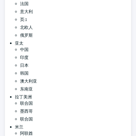
法国
意大利
页:1
北欧人
俄罗斯
亚太
中国
印度
日本
韩国
澳大利亚
东南亚
拉丁美洲
联合国
墨西哥
联合国
米兰
阿联酋