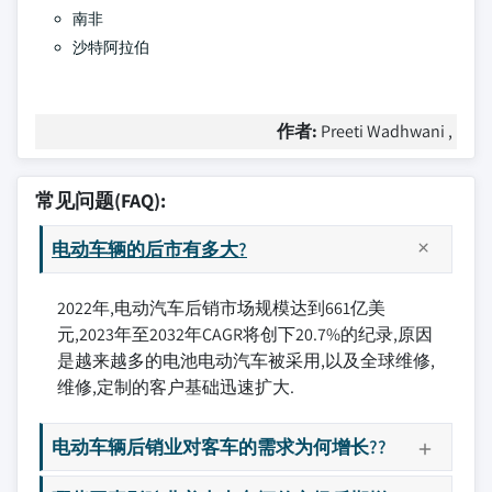
南非
沙特阿拉伯
作者:
Preeti Wadhwani ,
常见问题(FAQ):
电动车辆的后市有多大?
2022年,电动汽车后销市场规模达到661亿美
元,2023年至2032年CAGR将创下20.7%的纪录,原因
是越来越多的电池电动汽车被采用,以及全球维修,
维修,定制的客户基础迅速扩大.
电动车辆后销业对客车的需求为何增长??