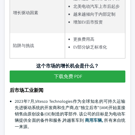
北美电动汽车上市后起步
增长驱动因素
越来越倾向于内部定制
增加EV后市投资
更换费用高
陷阱与挑战
EV部分缺乏标准化
这个市场的增长机会是什么？
下载免费 PDF
后市场工业新闻
2023年7月,Vitesco Technologies作为全球知名的可持久运输
先进驱动系统的开发商和生产商,在"独立后市"(IAM)开始直接
销售由原创设备(OE)制造的零部件. 该公司的目标是为电动车
辆提供全面的备件和服务,跨越客车到
商用车辆,
所有来自统
一来源。