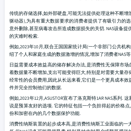
传统的存储选择,如外部硬盘,可能无法提供处理这种不断增加
驱动器),为具有重大数据要求的消费者提供了有吸引力的选择
意外删除,甚至病毒攻击所造成数据损失的关切. NAS设备
的灾难时检索.
例如,2023年10月,联合王国国家统计局(一个非部门公共
绍了个人和家庭生成的数据激增的情况,增加了消费者NAS等
日益需要成本效益高的储存解决办法,是消费性无保障市场的
着数据量不断增加,支出可能变得巨大,特别是对需要大量存
经常性的会员费用,因此从长远来看,它们是一个更具成本效益
件并完全控制他们的数据.
例如,2023年12月,ASUSTOR宣布了洛克斯特1AR NAS系列.
说是预算友好的选项. 它的特征包括一个负担得起的价格点,
份和加密在内的几个数据保护功能.
消费性纳斯装置的起步成本高,是消费性纳斯工业面临的一大