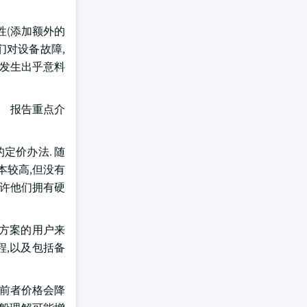
性(添加额外的
们对设备故障,
在发生出乎意料
。 报告重点介
定价办法. 随
本较高,但没有
允许他们拥有硬
方案的用户来
程,以及包括备
,前者价格会降