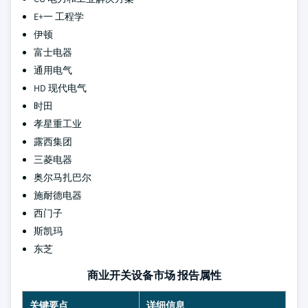
E+一 工程学
伊顿
富士电器
通用电气
HD 现代电气
时田
孝星重工业
露西集团
三菱电器
奥尔马扎巴尔
施耐德电器
西门子
斯凯玛
东芝
商业开关设备市场 报告属性
关键要点
详细信息