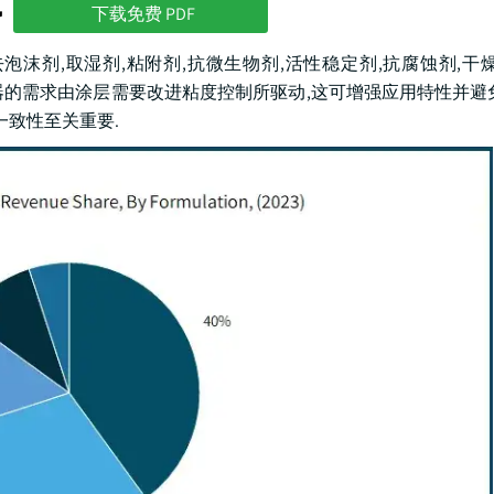
势
下载免费 PDF
去泡沫剂,取湿剂,粘附剂,抗微生物剂,活性稳定剂,抗腐蚀剂,干燥剂
 对加厚器的需求由涂层需要改进粘度控制所驱动,这可增强应用特性并避
一致性至关重要.