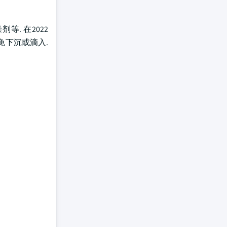
等. 在2022
免下沉或滴入.