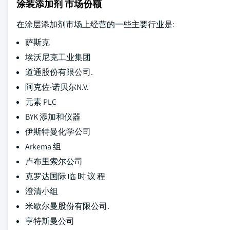
涂装添加剂 市场份额
在涂层添加剂市场上经营的一些主要行业是:
萨斯克
埃沃尼克工业集团
道通股份有限公司.
阿克佐·诺贝尔N.V.
元素 PLC
BYK 添加和仪器
伊斯特曼化学公司
Arkema 组
卢布里索尔公司
克罗达国际 临 时 议 程
澄清小组
米歇尔曼股份有限公司.
亨特斯曼公司