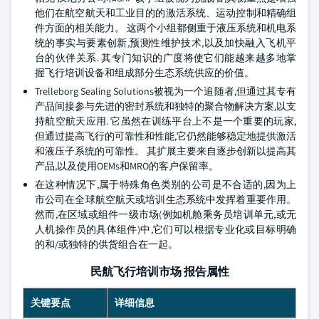
他们在航空航天和工业目的的激活系统、运动控制和精确组
件方面的相关能力。 这两个小组都侧重于液压系统和机电系
统的事实与要素创新,预测性维护技术,以及加快融入飞机平
台的伙伴关系. 其专门知识的广度将使它们能越来越多地掌
握飞行培训设备和组成部分生态系统供应的价值。
Trelleborg Sealing Solutions被视为一个追随者,但通过其专有
产品间接参与先进的密封系统和独特的聚合物解决方案,以支
持航空航天应用. 它虽然在训练平台上不是一个重要的玩家,
但通过提高飞行的可靠性和性能,它仍然能够稳定地提供激活
和液压子系统的可靠性。 其扩展主要来自逐步创新以提高其
产品,以及使用OEMs和MRO的客户保留率。
在这种情况下,属于特殊角色类别的公司是不合适的,因为上
市公司在全球航空航天或培训生态系统中发挥着重要作用。
然而,在区域或组件一级市场(例如机舱乘务员培训单元,或无
人机操作员的具体组件)中,它们可以根据专业化或目标明确
的和/或独特的供货组合在一起。
民航飞行培训市场 报告属性
关键要点
详细信息