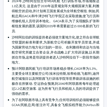
2024年,沙特阿拉伯主导MEA民航飞行训练市场,市场规模达
1.1亿美元. 这是由于2030年远景规划等大规模国家方案,利雅
得航空的启动,并计划将王国发展成为全球航空枢纽. 例如,民
航总局(GACA)和牛津沙特飞行学院正在采取措施,使飞行员和
维修机组人员培训本地化。 GACA表示,为了实现舰队扩张和
枢纽发展的愿景,该国到2035年将需要超过15 000名新的飞行
员.
沙特阿拉伯的训练提供者必须使方案地方化,使之符合全球航
空联盟的标准和要求,为新航空公司积极开发学员管道,并成
为国家劳动力地方化计划的一部分。 在利雅得和吉达与当地
航空研究所建立合资企业,并在战略上扩大培训设施,以长期
抓住市场,这将是培训提供者进入沙特阿拉伯下一阶段市场的
地方。
预计阿联酋民航飞行培训市场将稳步增长,CAGR率为5.3%。
主要受全球主要航空公司(埃米拉特斯,埃蒂哈德,飞都拜),迪拜
航空城项目以及阿联酋飞行训练学院等世界级训练设施的积
极存在所驱动. 空运协会预测,到2040年阿联酋将每年处理超
过2.2亿航空旅客. 这为所有飞行员和机组人员的培训提供了
强劲的需求。
为了在阿联酋市场上具有竞争力,任何培训组织必须能够提供
GCAA(民航总局)签注许可,具备全飞模拟程序能力(Airbus和