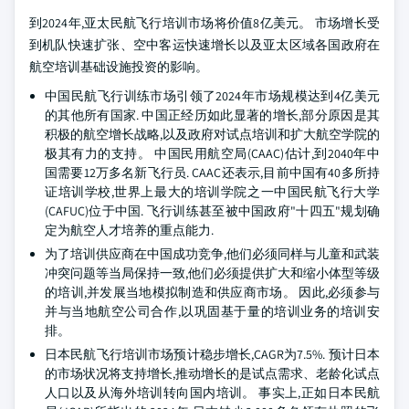
到2024年,亚太民航飞行培训市场将价值8亿美元。 市场增长受
到机队快速扩张、空中客运快速增长以及亚太区域各国政府在
航空培训基础设施投资的影响。
中国民航飞行训练市场引领了2024年市场规模达到4亿美元
的其他所有国家. 中国正经历如此显著的增长,部分原因是其
积极的航空增长战略,以及政府对试点培训和扩大航空学院的
极其有力的支持。 中国民用航空局(CAAC)估计,到2040年中
国需要12万多名新飞行员. CAAC还表示,目前中国有40多所持
证培训学校,世界上最大的培训学院之一中国民航飞行大学
(CAFUC)位于中国. 飞行训练甚至被中国政府"十四五"规划确
定为航空人才培养的重点能力.
为了培训供应商在中国成功竞争,他们必须同样与儿童和武装
冲突问题等当局保持一致,他们必须提供扩大和缩小体型等级
的培训,并发展当地模拟制造和供应商市场。 因此,必须参与
并与当地航空公司合作,以巩固基于量的培训业务的培训安
排。
日本民航飞行培训市场预计稳步增长,CAGR为7.5%. 预计日本
的市场状况将支持增长,推动增长的是试点需求、老龄化试点
人口以及从海外培训转向国内培训。 事实上,正如日本民航