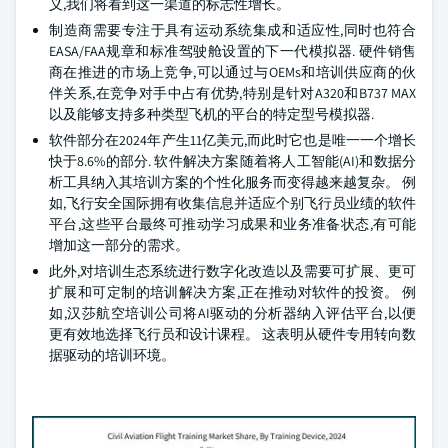
义,我们将看到这一渠道的标志性增长。
制造商需要专注于具有运动系统集成和适应性,同时也符合
EASA/FAA规章和标准驾驶舱设置的下一代模拟器. 硬件销售
商在推进的市场上竞争,可以通过与OEMs和培训供应商的伙
伴关系,在竞争对手中占有优势,特别是针对A320和B737 MAX
以及能够支持多种类型飞机的平台的特定型号模拟器.
软件部分在2024年产生11亿美元,而此时它也是唯一一个增长
快于8.6%的部分. 软件解决方案随着将人工智能(AI)和数据分
析工具纳入其培训方案的个性化服务而变得越来越复杂。 例
如,飞行安全国际拥有收集信息并适应个别飞行员业绩的软件
平台,这些平台最终可推动学习成果和业务准备状态,有可能
增加这一部分的需求。
此外,对培训生态系统进行数字化改造以及需要可扩展、更可
扩展和可定制的培训解决方案,正在推动对软件的投资。 例
如,汉莎航空培训公司将AI驱动的分析器纳入评估平台,以便
更有效地选择飞行员和设计课程。 这表明从硬件专用转向数
据驱动的培训环境。