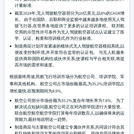
计量标准.
截至2024年,无人驾驶航空器部分为10亿美元,以8%的CAGR增
长。 由于在国防、后勤和商业监视中越来越多地使用无人驾
驶飞行器,在世界各地提供了更多的认证培训课程。 联邦航
空局的示范性许可条件为无人驾驶航空器试点认证建立了医
学、认证、检查和培训模式,作为行业标准。
制造商应计划开发紧凑的模块式无人驾驶航空器模拟系统,以
便改变控制环境,并开发符合监管的认证包。 与无人机服务
提供商和国防机构结成伙伴关系,使课程与平台相关联,将提
高市场的需求和速度。
根据最终用途,民航飞行培训市场分为航空公司、培训学院、军
事和其他机构。 航空公司占市场份额最高,为35.2%,培训学院占
增长最快,在预测期间为8.9%。
航空公司部分市场份额为35.2%,复合年增长率为7.8%。 为了
解决试点短缺问题,航空公司正在对内部学院进行大量投资。
联合航空航空航空学院打算每年培训数百人,以确保将来的运
营能力,最好地说明这一趋势。
制造商应与主要航空公司建立专属伙伴关系,共同设计符合其
机队特性和培训方案的培训平台和模拟。 提供共同品牌的虚