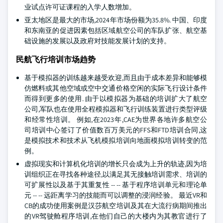
业试点许可证课程的入学人数增加。
亚太地区是最大的市场,2024年市场份额为35.8%. 中国、印度
和东南亚的促进因素包括区域航空公司的车队扩张、航空基
础设施的发展以及政府对技能发展计划的支持。
民航飞行培训市场趋势
基于模拟器的训练越来越受欢迎,而且由于成本差异和能够模
仿燃料或其他空域或空中交通价格空闲的实际飞行设计条件
而得到更多的使用. 由于以模拟器为基础的培训扩大了航空
公司,军队也在使用全程模拟器和飞行训练装置进行类型评级
和经常性培训。 例如,在2023年,CAE为世界各地许多航空公
司培训中心签订了价值数百万美元的FFS和FTD培训合同,这
是模拟技术和技术从飞机模拟培训向地面模拟培训转变的范
例。
虚拟现实和计算机化培训的增长只会成为上升的轨迹,因为培
训组织正在寻找各种途径,以满足其无接触培训需求、培训的
可扩展性以及基于其重复性 -- -- 基于程序培训单元和理论单
元 -- -- 远距离学习的技能而可以调整的浸润经验。 最近VR和
CB的成功使用案例是汉莎航空培训及其在大流行病期间推出
的VR驾驶舱程序培训,在他们自己的大楼内为其教官进行了