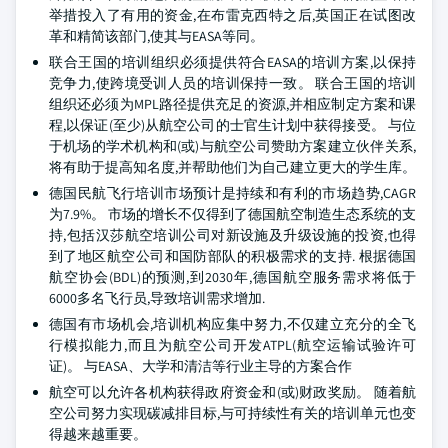
举措投入了有用的资金,在布雷克西特之后,英国正在试图改
革和精简该部门,使其与EASA等同。
联合王国的培训组织必须提供符合EASA的培训方案,以保持
竞争力,使跨境受训人员的培训保持一致。 联合王国的培训
组织还必须为MPL路径提供充足的资源,并相应制定方案和课
程,以保证(至少)从航空公司的士官生计划中获得接受。 与位
于机场的学术机构和(或)与航空公司赞助方案建立伙伴关系,
将有助于提高知名度,并帮助他们为自己建立更大的学生库。
德国民航飞行培训市场预计是持续和有利的市场趋势,CAGR
为7.9%。 市场的增长不仅得到了德国航空制造生态系统的支
持,包括汉莎航空培训公司对新设施及升级设施的投资,也得
到了地区航空公司和国防部队的积极需求的支持. 根据德国
航空协会(BDL)的预测,到2030年,德国航空服务需求将低于
6000多名飞行员,导致培训需求增加.
德国有市场机会,培训机构应集中努力,不仅建立充分的全飞
行模拟能力,而且为航空公司开发ATPL(航空运输试验许可
证)。 与EASA、大学和清洁等行业主导的方案合作
航空可以允许各机构获得政府资金和(或)财政奖励。 随着航
空公司努力实现碳减排目标,与可持续性有关的培训单元也变
得越来越重要。