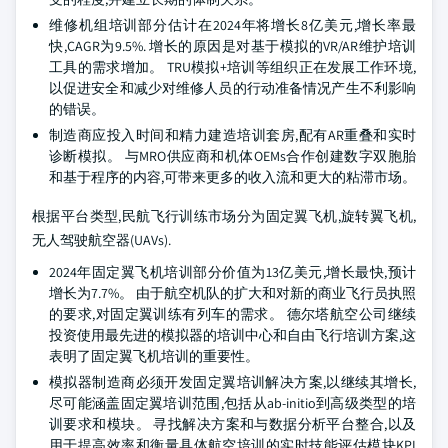
维修机组培训部分估计在2024年将增长8亿美元,增长率最
快,CAGR为9.5%. 增长的原因是对基于模拟的VR/AR维护培训
工具的需求增加。 TRU模拟+培训等组织正在发展工作环境,
以促进安全和减少对维修人员的行动准备情况产生不利影响
的错误。
制造商应投入时间和精力建造培训套房,配有AR重叠和实时
诊断模拟。 与MRO供应商和机体OEMs合作创建数字双胞胎
和基于程序的内容,可带来更多的收入流和更大的粘滞市场。
根据平台类型,民航飞行训练市场分为固定翼飞机,旋转翼飞机,
无人驾驶航空器(UAVs).
2024年固定翼飞机培训部分价值为13亿美元,增长最快,预计
增长为7.7%。 由于航空机队的扩大和对新的商业飞行员执照
的要求,对固定翼训练有列车的需求。 德尔塔航空公司继续
投资使用最先进的模拟器的培训中心和自由飞行培训方案,这
表明了固定翼飞机培训的重要性。
模拟器制造商必须开发固定翼培训解决方案,以继续其增长,
尽可能涵盖固定翼培训范围,包括从ab-initio到高级类型的培
训要求和模块。 寻找解决方案和与数据分析平台整合,以及
用于提高效率和衡量具体航空培训的实时技能评估模块KPI