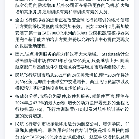
航空公司的需求增加,航空公司正在搭乘更多的飞机,扩大和
增加其服务,并雇用训练有素和非训练有素的人员。
全面飞行模拟器的进步正在改变全球飞行员培训的格局,使培
训方案能够以更低的成本更加有效。 例如,2024年2月,新加坡
安装了第一台CAE 7000XR系列的E-Jets E2模拟器,该模拟器采
用完全基于能力的培训方案,并得以允许培训中心提供更现实
的数据驱动课程.
因此,试点培训服务的能力和效率大大增强。 Statista估计全
球民航培训市场在2021年价值62亿美元,只会继续上升. 随着
航空部门对高级战斗训练领域的需要增加,市场将继续扩大。
民航飞行培训市场从2021年的24亿美元增长,预计2024年将达
到30亿美元,即由于全球空中交通增长、商业飞行员需求以及
模拟培训基础设施投资增加,增长约28%。
按成分分类,市场分为硬件,软件和服务. 就组件而言,硬件在
2024年占43.2%的最大份额. 增长的动力是部署更多的全程飞
行模拟器(FFS)、飞行培训装置(FTD)以及对航空培训基础设
施的投资增加。
民航飞行培训市场按最终用途分为航空公司、培训学院、军
事和其他机构。 最终用户部分的培训学院是增长最快的部
分,估计CAGR为8.9%,原因是试点短缺、航空学校增长以及商