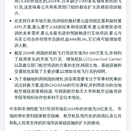
局(JCAB)所指出的,2024年,日本缺少3 000多名领有执照的飞
行员,这意味着公共和私营部门组织都在扩大其模拟培训能
力。
在支持日本市场方面,培训组织最好要么提供固定翼和旋转翼
ATPL方案,要么遵守JCAB的任务和培训要求,要么审查双语培
训的未来需求,要么在最先进的驾驶舱进行互动培训,要么与
马车公司合作经营学员路径,如ANA和JAL,它们有可能增加受
训人数。
截至2024年,韩国的民航飞行培训市场为9 000万美元,并得到
了政府牵头的开发飞行员、增加机队LCC(Low-Cost Carrier)
以及建立部门航空培训的方案的支持,韩国土地、基础设施和
交通部也采取了主要步骤,以增加当地飞行员的招聘。
为了准确地利用韩国的增长,供应商需要专注于军事对民事的
试点转换方案,提供ICAO/EASA的可比课程,并利用首尔的当地
航空枢纽部署模拟器. 与韩国航空航天大学和航空运输培训
学院等组织合作也有利于定位本地化。
中东和非洲民航飞行培训市场在2024年的价值为19亿美元。 市
场的增长受到国家航空战略、航空机队现代化的加强以及公共
和私人投资支持的区域培训基础设施的扩大的推动。