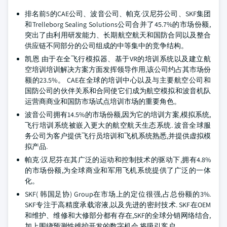
排名前5的CAE公司、波音公司、帕克·汉尼芬公司、SKF集团
和Trelleborg Sealing Solutions公司合并了45.7%的市场份额,
突出了由利用研发能力、长期航空航天和国防合同以及整合
供应链不同部分的公司组成的中等集中的竞争结构。
凯恩 由于在全飞行模拟器、基于VR的培训系统以及建立航
空培训培训解决方案方面发挥领导作用,该公司约占其市场份
额的23.5%。 CAE在全球的培训中心以及与主要航空公司和
国防公司的伙伴关系和合同使它们成为航空模拟和波音机队
运营商商业和国防市场试点培训市场的重要角色。
波音公司拥有14.5%的市场份额,因为它的培训方案,模拟系统,
飞行培训系统被嵌入更大的航空航天生态系统. 波音全球服
务公司为客户提供飞行员培训和飞机系统熟悉,并提供虚拟模
拟产品.
帕克·汉尼芬在其广泛的运动和控制技术的驱动下,拥有4.8%
的市场份额,为全球商业和军用飞机系统提供了广泛的一体
化。
SKF( 韩国足协) Group在市场上的定位很强,占总份额的3%.
SKF专注于高精度承载溶液,以及先进的密封技术. SKF在OEM
和维护、维修和大修部分都有存在,SKF的全球分销网络结合,
加上围绕预测性维护开发的数字机会,将吸引客户。