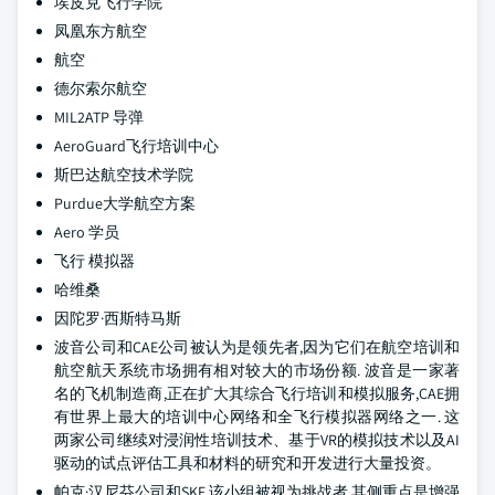
埃皮克飞行学院
凤凰东方航空
航空
德尔索尔航空
MIL2ATP 导弹
AeroGuard飞行培训中心
斯巴达航空技术学院
Purdue大学航空方案
Aero 学员
飞行 模拟器
哈维桑
因陀罗·西斯特马斯
波音公司和CAE公司被认为是领先者,因为它们在航空培训和
航空航天系统市场拥有相对较大的市场份额. 波音是一家著
名的飞机制造商,正在扩大其综合飞行培训和模拟服务,CAE拥
有世界上最大的培训中心网络和全飞行模拟器网络之一. 这
两家公司继续对浸润性培训技术、基于VR的模拟技术以及AI
驱动的试点评估工具和材料的研究和开发进行大量投资。
帕克·汉尼芬公司和SKF 该小组被视为挑战者,其侧重点是增强