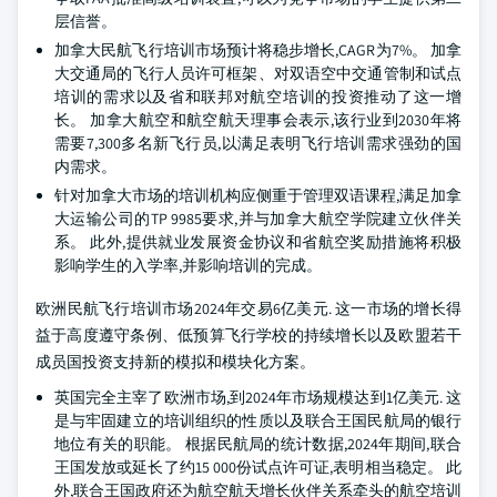
层信誉。
加拿大民航飞行培训市场预计将稳步增长,CAGR为7%。 加拿
大交通局的飞行人员许可框架、对双语空中交通管制和试点
培训的需求以及省和联邦对航空培训的投资推动了这一增
长。 加拿大航空和航空航天理事会表示,该行业到2030年将
需要7,300多名新飞行员,以满足表明飞行培训需求强劲的国
内需求。
针对加拿大市场的培训机构应侧重于管理双语课程,满足加拿
大运输公司的TP 9985要求,并与加拿大航空学院建立伙伴关
系。 此外,提供就业发展资金协议和省航空奖励措施将积极
影响学生的入学率,并影响培训的完成。
欧洲民航飞行培训市场2024年交易6亿美元. 这一市场的增长得
益于高度遵守条例、低预算飞行学校的持续增长以及欧盟若干
成员国投资支持新的模拟和模块化方案。
英国完全主宰了欧洲市场,到2024年市场规模达到1亿美元. 这
是与牢固建立的培训组织的性质以及联合王国民航局的银行
地位有关的职能。 根据民航局的统计数据,2024年期间,联合
王国发放或延长了约15 000份试点许可证,表明相当稳定。 此
外,联合王国政府还为航空航天增长伙伴关系牵头的航空培训