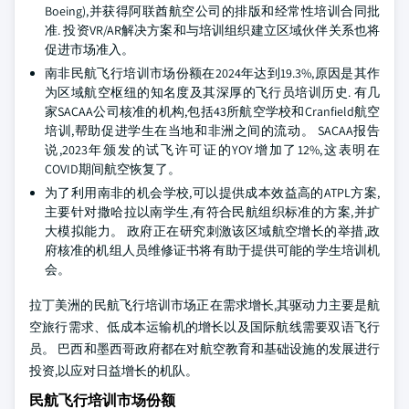
Boeing),并获得阿联酋航空公司的排版和经常性培训合同批
准. 投资VR/AR解决方案和与培训组织建立区域伙伴关系也将
促进市场准入。
南非民航飞行培训市场份额在2024年达到19.3%,原因是其作
为区域航空枢纽的知名度及其深厚的飞行员培训历史. 有几
家SACAA公司核准的机构,包括43所航空学校和Cranfield航空
培训,帮助促进学生在当地和非洲之间的流动。 SACAA报告
说,2023年颁发的试飞许可证的YOY增加了12%,这表明在
COVID期间航空恢复了。
为了利用南非的机会学校,可以提供成本效益高的ATPL方案,
主要针对撒哈拉以南学生,有符合民航组织标准的方案,并扩
大模拟能力。 政府正在研究刺激该区域航空增长的举措,政
府核准的机组人员维修证书将有助于提供可能的学生培训机
会。
拉丁美洲的民航飞行培训市场正在需求增长,其驱动力主要是航
空旅行需求、低成本运输机的增长以及国际航线需要双语飞行
员。 巴西和墨西哥政府都在对航空教育和基础设施的发展进行
投资,以应对日益增长的机队。
民航飞行培训市场份额