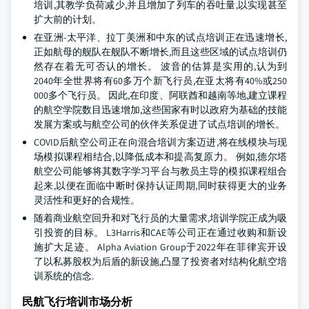
培训,其教学负荷减少,并且增加了列车的吞吐量,以实现甚至
扩大前的计划。
在亚洲-太平洋、拉丁美洲和中东的试点培训正在迅速增长,
正如航母的舰队在舰队不断增长,而且这些区域的试点培训仍
然存在着无可否认的增长。 波音的估算是实用的,认为到
2040年全世界将有60多万个新飞行员,在亚太将有40%或250
000多个飞行员。 因此,在印度、阿联酋和越南等地,建立课程
的航空学院数目迅速增加,这些国家有时以政府为基础的技能
发展方案或与航空公司的伙伴关系促进了试点培训的增长。
COVID后航空公司正在向混合培训方案迈进,将在线模块与现
场模拟课程相结合,以降低成本和提高复原力。 例如,德尔塔
航空公司能够将其数字学习平台与教员主导的模拟课程组合
起来,以便在面临中断时保持认证周期,同时获得更大的业务
灵活性和更好的合规性。
随着商业航空回升和对飞行员的大量需求,培训学院正成为吸
引投资的目标。 L3Harris和CAE等公司正在通过收购和新设
施扩大足迹。 Alpha Aviation Group于2022年在菲律宾开设
了以私募股权为后盾的新设施,凸显了投资者对结构化航空培
训系统的信念.
民航飞行培训市场分析