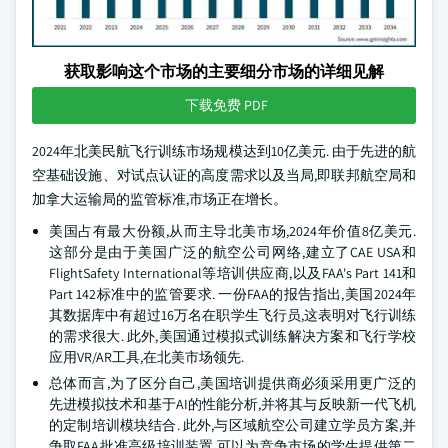
获取影响这个市场的主要细分市场的详细见解
下载免费 PDF
2024年北美民航飞行训练市场规模达到10亿美元. 由于先进的航
空基础设施、对试点认证的高度需求以及当局,即联邦航空局和
加拿大运输局的监管标准,市场正在增长。
美国占有最大份额,从而主导北美市场,2024年价值8亿美元.
这部分是由于美国广泛的航空公司网络,建立了CAE USA和
FlightSafety International等培训供应商,以及FAA's Part 141和
Part 142标准中的监管要求. 一份FAA的报告指出,美国2024年
其数据库中有超过16万名在职学生飞行员,这表明对飞行训练
的需求很大. 此外,美国通过模拟式训练解决方案和飞行学校
应用VR/AR工具,在北美市场领先.
总体而言,为了区分自己,美国培训提供商必须采用更广泛的
先进模拟技术和基于AI的性能分析,并将其与反映新一代飞机
的定制培训模块结合. 此外,与区域航空公司建立学员方案,并
争取FAA批准高级培训装置,可以为竞争市场的学生提供第二