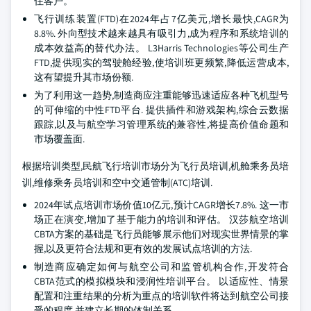
住客户。
飞行训练装置(FTD)在2024年占7亿美元,增长最快,CAGR为
8.8%. 外向型技术越来越具有吸引力,成为程序和系统培训的
成本效益高的替代办法。 L3Harris Technologies等公司生产
FTD,提供现实的驾驶舱经验,使培训班更频繁,降低运营成本,
这有望提升其市场份额.
为了利用这一趋势,制造商应注重能够迅速适应各种飞机型号
的可伸缩的中性FTD平台. 提供插件和游戏架构,综合云数据
跟踪,以及与航空学习管理系统的兼容性,将提高价值命题和
市场覆盖面.
根据培训类型,民航飞行培训市场分为飞行员培训,机舱乘务员培
训,维修乘务员培训和空中交通管制(ATC)培训.
2024年试点培训市场价值10亿元,预计CAGR增长7.8%. 这一市
场正在演变,增加了基于能力的培训和评估。 汉莎航空培训
CBTA方案的基础是飞行员能够展示他们对现实世界情景的掌
握,以及更符合法规和更有效的发展试点培训的方法.
制造商应确定如何与航空公司和监管机构合作,开发符合
CBTA范式的模拟模块和浸润性培训平台。 以适应性、情景
配置和注重结果的分析为重点的培训软件将达到航空公司接
受的程度,并建立长期的体制关系。