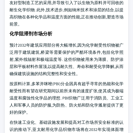
友好型制造工艺的采用,并导致引入了以生物为原料并可回收的
耐生化学织物. 此外,技术进步,例如纳米技术和涂层的结合,以提
高织物在各种化学品和温度方面的性能,正在推动创新,塑造市场
前景。
化学阻滞剂市场分析
预计2032年建筑应用部分将大幅增长,因为化学耐受性织物被广
泛用于建筑建筑,桥梁等需要保护的严酷环境条件,包括化学照
射,紫外线辐射和极端温度等. 这些织物被用来为薄膜、防护涂
层和平板材料作屋顶,以提高耐久性、寿命和耐受化学降解,从而
确保建筑设施的结构完整性和安全性。
按原料计算,多苯并咪唑(PBI)分会因具有超乎寻常的热能和化学
耐受性而有望在研究期间以前所未有的速度扩张,使其成为极端
温度和腐蚀性化学品的理想. PBI织物广泛用于消防员、工业工
人和军事人员的防护服,为防热、防火焰和防化学溅射提供了更
好的保护。
在快速工业化、基础设施发展和提高对工作场所安全标准的认
识的推动下,亚太耐用化学品织物市场将在2032年实现体面增