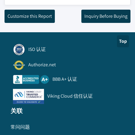
Customize this Report
Inquiry Before Buying
Top
ISO 认证
Authorize.net
BBB A+ 认证
Viking Cloud 信任认证
关联
常问问题