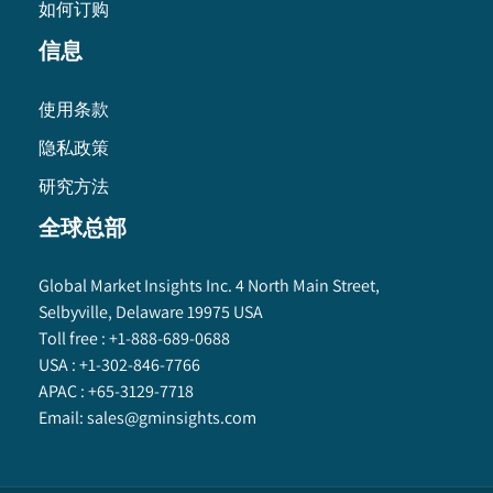
如何订购
信息
使用条款
隐私政策
研究方法
全球总部
Global Market Insights Inc. 4 North Main Street,
Selbyville, Delaware 19975 USA
Toll free :
+1-888-689-0688
USA :
+1-302-846-7766
APAC :
+65-3129-7718
Email:
sales@gminsights.com