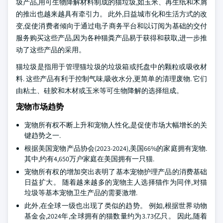
圾产品,用可生物降解材料制成的猫垃圾,如玉米、再生纸和木屑
的推出也越来越具有牵引力。 此外,日益城市化和生活方式的改
变,促使消费者倾向于通过电子商务平台和以订阅为基础的交付
服务购买这些产品,因为各种猫粪产品易于获得和获取,进一步推
动了这些产品的采用。
猫垃圾是指用于管理猫垃圾的垃圾箱或托盘中的颗粒或吸收材
料. 这些产品有利于控制气味,吸收水分,更简单的清理废物. 它们
由粘土、硅胶和木材或玉米等可生物降解的选择组成。
宠物市场趋势
宠物所有权不断上升和宠物人性化,是促使市场大幅增长的关
键趋势之一.
根据美国宠物产品协会(2023-2024),美国66%的家庭拥有宠物.
其中,约有4,650万户家庭在美国拥有一只猫.
宠物所有权的增加突出表明了基本宠物护理产品的消费基础
日益扩大。 随着越来越多的宠物主人选择猫作为同伴,对猫
垃圾等基本宠物卫生产品的需要激增.
此外,在全球一级也出现了类似的趋势。 例如,根据世界动物
基金会,2024年,全球拥有的猫数量约为3.73亿只。 因此,随着