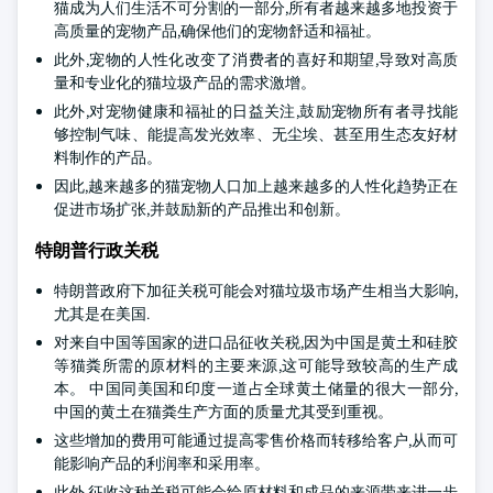
猫成为人们生活不可分割的一部分,所有者越来越多地投资于
高质量的宠物产品,确保他们的宠物舒适和福祉。
此外,宠物的人性化改变了消费者的喜好和期望,导致对高质
量和专业化的猫垃圾产品的需求激增。
此外,对宠物健康和福祉的日益关注,鼓励宠物所有者寻找能
够控制气味、能提高发光效率、无尘埃、甚至用生态友好材
料制作的产品。
因此,越来越多的猫宠物人口加上越来越多的人性化趋势正在
促进市场扩张,并鼓励新的产品推出和创新。
特朗普行政关税
特朗普政府下加征关税可能会对猫垃圾市场产生相当大影响,
尤其是在美国.
对来自中国等国家的进口品征收关税,因为中国是黄土和硅胶
等猫粪所需的原材料的主要来源,这可能导致较高的生产成
本。 中国同美国和印度一道占全球黄土储量的很大一部分,
中国的黄土在猫粪生产方面的质量尤其受到重视。
这些增加的费用可能通过提高零售价格而转移给客户,从而可
能影响产品的利润率和采用率。
此外,征收这种关税可能会给原材料和成品的来源带来进一步