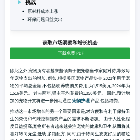
挑战
原材料成本上涨
环保问题日益突出
获取市场洞察和增长机会
下载免费 PDF
除此之外,宠物所有者越来越倾向于把宠物当作家庭对待,导致每
年宠物支出的增加. 例如,根据美国宠物产品协会,2023年用于宠
物的平均总金额,不包括收养或购买费用,为1,515美元,2024年为
1,516美元。 过去两年,猫主平均花费约1,350美元。 因此,预计增
加的宠物开支将进一步推动通过
宠物护理
产品,包括猫粪。
推动这一市场增长的另一个重要因素是,对方便和有利于保持卫
生的粪便和气味控制猫粪产品的需求不断增加。 由于人性化程
度日益提高,宠物所有者越来越关注宠物的健康和卫生,从而将其
喜好转向无尘,低轨,多猫配方. 同时,由于转向生态友好型的猫垃