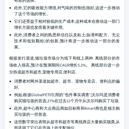
有效的选择。
此外,它的吸收能力增强,对气味的控制也很好,这进一步推动
了这个市场的增长。
它们还受益于相对较低的生产成本,这种成本在推动这一部门
增长方面也发挥着关键作用。
此外,消费者之间的熟悉和信任以及粘土(如香料配方、无尘
技术和低轨颗粒)的创新,预计将进一步推动这一部分的发
展。
根据发行渠道,猫垃圾市场分为线下和线上两种. 离线部分的市
场收入很高,预计在预测期间CAGR增长5.2%。 离线部分进一步
分拆成超市和超市,宠物专用店,便利店.
消费者对网外渠道如超市、超市、宠物专卖店、便利点的偏
好,
例如,根据GlobalPETS引用的"包件事实调查",沃尔玛是消费者
购买猫垃圾的首选,37%在过去12个月中从沃尔玛购买了垃圾.
此外,超中心商和大众商品商如目标商和Kmart商也是猫主购
买垃圾的一些首选.
这些数字突出表明从超市和超市等离线商店大量购买猫粪,从
而巩固了它们在市场上的支配地位。