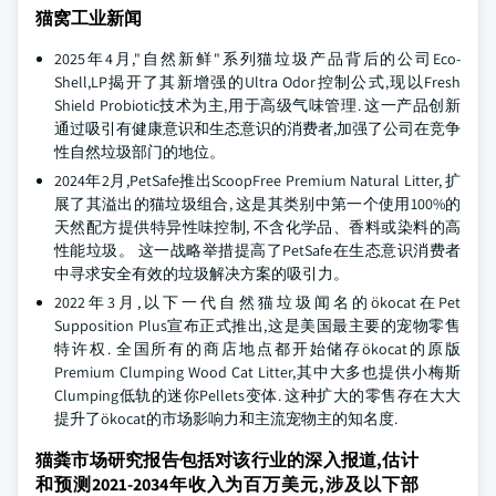
猫窝工业新闻
2025年4月,"自然新鲜"系列猫垃圾产品背后的公司Eco-
Shell,LP揭开了其新增强的Ultra Odor控制公式,现以Fresh
Shield Probiotic技术为主,用于高级气味管理. 这一产品创新
通过吸引有健康意识和生态意识的消费者,加强了公司在竞争
性自然垃圾部门的地位。
2024年2月,PetSafe推出ScoopFree Premium Natural Litter, 扩
展了其溢出的猫垃圾组合, 这是其类别中第一个使用100%的
天然配方提供特异性味控制, 不含化学品、香料或染料的高
性能垃圾。 这一战略举措提高了PetSafe在生态意识消费者
中寻求安全有效的垃圾解决方案的吸引力。
2022年3月,以下一代自然猫垃圾闻名的ökocat在Pet
Supposition Plus宣布正式推出,这是美国最主要的宠物零售
特许权. 全国所有的商店地点都开始储存ökocat的原版
Premium Clumping Wood Cat Litter,其中大多也提供小梅斯
Clumping低轨的迷你Pellets变体. 这种扩大的零售存在大大
提升了ökocat的市场影响力和主流宠物主的知名度.
猫粪市场研究报告包括对该行业的深入报道,估计
和预测2021-2034年收入为百万美元,涉及以下部