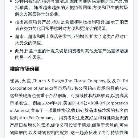
沙特阿拉伯的猫拥有量增加,因此需要购买宠物护理产品,包
括猫粪。 随着越来越多的人把猫带回家,方便和卫生的垃圾
解决方案变得十分必要。
推出高额猫粪产品,特别是粪便和味物控制猫粪,显示了消费
者在努力简化日常手续时对方便和更清洁的渴望。
超市、超市和网上商店等零售点的增长,扩大了这类产品对广
大受众的供应。
此外,日益严重的环境关切是消费者对其他无害产品需求增加
的另一个因素。
猫窝市场份额
雀巢,火星,Church & Dwight,The Clorox Company,以及Oil-Dri
Corporation of America等市场前5名公司约占市场份额的45%.
这些关键角色侧重于产品创新、可持续性和战略收购,以提高其
市场地位。 例如,2024年4月,美国Oil-Dri公司(Oil-Dri Corporation
of America)宣布了一项最终协议,收购硅胶晶体猫垃圾的知名供
应商Ultra Pet Company。 消费者对生态友好型和有健康意识的
产品日益增长的需求,促使公司投资于研发,侧重于天然的,可生
物降解的,以及味物控制的配方. 这一趋势反映了向可持续性和