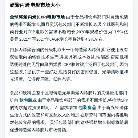
硬聚丙烯 电影市场大小
全球铸聚丙烯(CPP)电影市场
由于食品和饮料部门对灵活包装
的需求不断增长,而且灵活包装部门不断增长,以及全球医药和制
药行业对CPP电影的需求不断增长,2020年规模价值为13.594亿
美元,2021年至2027年CAGR增长率将达到4.9%左右。
由多丙烯聚合物的分级制取出一个铸造聚丙烯薄膜. 它使用没有
双轴取向的铸造技术生产,并且具有成本效益,性能高,密度低和
透明铸造的无导向聚丙烯膜. CPP胶片被广泛用于包装部门,因为
这些胶片提供了一些好处,包括良好的密封强度、光学清晰度和
光泽度、低湿度屏障、低静态等。
食品和饮料是整个区域铸造无导向聚丙烯胶片的关键应用部门.
扩散
软包装业
由于食品和饮料部门的需求不断增长,将推动CPP
的需求超过预测时间。 A. 需求增加
包装食品
由于新兴经济体
生活方式的改变和可支配收入的增加,在研究时间范围内将推动
对包装食品的需求。 灵活包装部门的这些强劲增长指标将随后
促进铸造聚丙烯胶片市场份额。