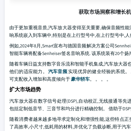
获取市场洞察和增长
由于更加重视音质,汽车放大器变得至关重要,确保音频性能
响系统嵌入到车辆中,特别是在上行型号中,在上行型号中,人
例如,2024年8月,Smart宣布与德国音频解决方案公司Sen
智能车辆将配备Senheiser签名音响系统. 该系统装有20
随着车辆日益支持数字音乐流和智能手机集成,汽车放大器也
他们的适应能力。
汽车音频
实现优异的健全经验的系统。 
可支配收入增加和高度倾向于
豪华轿车
。 。 。 。
扩大市场趋势
汽车放大器在数字信号处理(DSP),自动校正,无线接通等先
包括定制低音节、三音节和均分进行精确控制。 借助于DS
随着消费者越来越多地寻求定制化和增强性能,这些特点正变得至
了高效率,小尺寸,低耗用的材料,并优化了负载诊断,用于汽车和