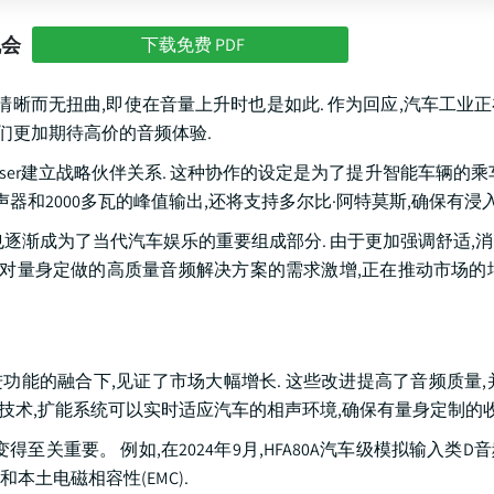
机会
下载免费 PDF
清晰而无扭曲,即使在音量上升时也是如此. 作为回应,汽车工业
们更加期待高价的音频体验.
nheiser建立战略伙伴关系. 这种协作的设定是为了提升智能车辆的
个扬声器和2000多瓦的峰值输出,还将支持多尔比·阿特莫斯,确保有浸
逐渐成为了当代汽车娱乐的重要组成部分. 由于更加强调舒适,
对量身定做的高质量音频解决方案的需求激增,正在推动市场的
进功能的融合下,见证了市场大幅增长. 这些改进提高了音频质量,
P技术,扩能系统可以实时适应汽车的相声环境,确保有量身定制的收
关重要。 例如,在2024年9月,HFA80A汽车级模拟输入类D
本土电磁相容性(EMC).