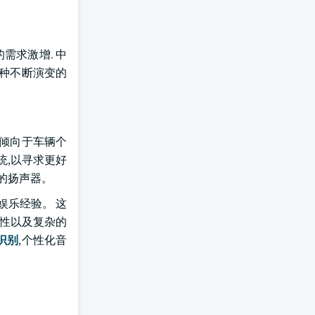
需求激增. 中
这种不断演变的
越倾向于车辆个
统,以寻求更好
的扬声器。
娱乐经验。 这
等特性以及复杂的
识别
,个性化音