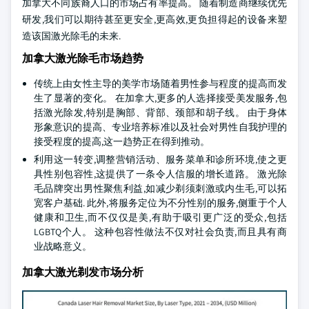
加拿大不同族裔人口的市场占有率提高。 随着制造商继续优先
研发,我们可以期待甚至更安全,更高效,更负担得起的设备来塑
造该国激光除毛的未来.
加拿大激光除毛市场趋势
传统上由女性主导的美学市场随着男性参与程度的提高而发
生了显著的变化。 在加拿大,更多的人选择接受美发服务,包
括激光除发,特别是胸部、背部、颈部和胡子线。 由于身体
形象意识的提高、专业培养标准以及社会对男性自我护理的
接受程度的提高,这一趋势正在得到推动。
利用这一转变,调整营销活动、服务菜单和诊所环境,使之更
具性别包容性,这提供了一条令人信服的增长道路。 激光除
毛品牌突出男性聚焦利益,如减少剃须刺激或内生毛,可以拓
宽客户基础. 此外,将服务定位为不分性别的服务,侧重于个人
健康和卫生,而不仅仅是美,有助于吸引更广泛的受众,包括
LGBTQ个人。 这种包容性做法不仅对社会负责,而且具有商
业战略意义。
加拿大激光剃发市场分析