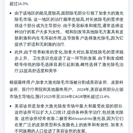
超过14.3%.
由于该地区的能见度较高,面部除毛部分引领了加拿大的激光
除毛市场. 这一地区的治疗频率也较高,对长效除毛的需求使
得这个部分成为主导部分. 由于美容标准和规范,通常选择这
种治疗的客户大多为女性。 蜡和刮发等其他除毛方案具有皮
肤刺激和内生毛等副作用,这导致客户选择激光除毛,因为它
提供了舒适和无刺激的治疗.
此外,由于培养标准的变化,加拿大对比基尼线除毛的需求稳
步上升。 卫生意识也促进了这一环节的发展. 由于剃发或蜡
蜡等传统的除毛选择容易引起刺激,雌性选择了激光除毛治
疗,以提高舒适度和美学.
根据最终用户,加拿大激光除毛市场被分割成美容诊所、皮肤科
诊所、医疗疗养院和其他最终用户。 2024年,美容诊所部分占据
市场主导地位,预计2025年至2034年CAGR增长超过13.4%.
美容诊所是加拿大激光除发市场中最大和最受欢迎的部分.
这些诊所可以扩大人口统计,提供各种美学治疗,包括激光除
发. 这些诊所经常依靠二极管和Alexandrite激光器,因为它们
在更广泛的皮肤类型和头发颜色上的效率和有效性. 加拿大
不同族裔的人口促进了美容诊所的发展。