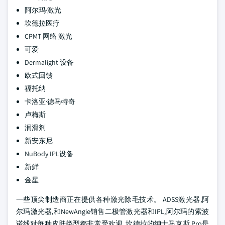
阿尔玛·激光
坎德拉医疗
CPMT 网络 激光
可爱
Dermalight 设备
欧式回馈
福托纳
卡洛亚·德马特奇
卢梅斯
润滑剂
新安东尼
NuBody IPL设备
新鲜
金星
一些顶尖制造商正在提供各种激光除毛技术。 ADSS激光器,阿
尔玛激光器,和NewAngie销售二极管激光器和IPL,阿尔玛的索波
诺线对每种皮肤类型都非常受欢迎. 坎德拉的绅士马克斯 Pro是