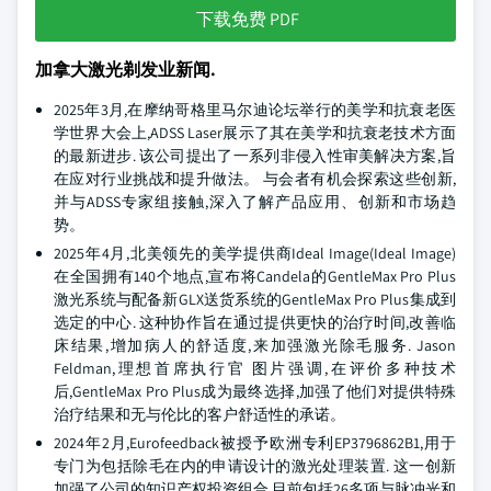
下载免费 PDF
加拿大激光剃发业新闻.
2025年3月,在摩纳哥格里马尔迪论坛举行的美学和抗衰老医
学世界大会上,ADSS Laser展示了其在美学和抗衰老技术方面
的最新进步. 该公司提出了一系列非侵入性审美解决方案,旨
在应对行业挑战和提升做法。 与会者有机会探索这些创新,
并与ADSS专家组接触,深入了解产品应用、创新和市场趋
势。
2025年4月,北美领先的美学提供商Ideal Image(Ideal Image)
在全国拥有140个地点,宣布将Candela的GentleMax Pro Plus
激光系统与配备新GLX送货系统的GentleMax Pro Plus集成到
选定的中心. 这种协作旨在通过提供更快的治疗时间,改善临
床结果,增加病人的舒适度,来加强激光除毛服务. Jason
Feldman,理想首席执行官 图片强调,在评价多种技术
后,GentleMax Pro Plus成为最终选择,加强了他们对提供特殊
治疗结果和无与伦比的客户舒适性的承诺。
2024年2月,Eurofeedback被授予欧洲专利EP3796862B1,用于
专门为包括除毛在内的申请设计的激光处理装置. 这一创新
加强了公司的知识产权投资组合,目前包括26多项与脉冲光和