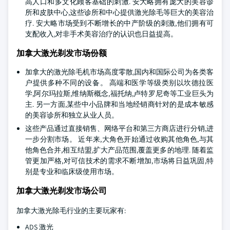
高人口和多文化顾客基础的刺激. 安大略拥有庞大的美容诊
所和皮肤中心,这些诊所和中心提供激光除毛等巨大的美容治
疗. 安大略市场受到不断增长的中产阶级的刺激,他们拥有可
支配收入,对非手术美容治疗的认识也日益提高。
加拿大激光剃发市场份额
加拿大的激光除毛机市场高度零散,国内和国际公司为各类客
户提供多种不同的设备。 高端和医学等级类别以坎德拉医
学,阿尔玛拉斯,维纳斯概念,福托纳,卢特罗尼奇等工业巨头为
主. 另一方面,某些中小品牌和当地经销商针对的是成本敏感
的美容诊所和独立从业人员。
这些产品通过直接销售、网络平台和第三方商店进行分销,进
一步分割市场。 近年来,大角色开始通过收购其他角色,与其
他角色合并,相互结盟,扩大产品范围,覆盖更多的地理. 随着监
管更加严格,对可信技术的需求不断增加,市场将日益巩固,特
别是专业和临床级使用市场。
加拿大激光剃发市场公司
加拿大激光除毛行业的主要玩家有:
ADS 激光