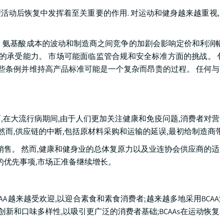
物理活动后恢复中发挥着至关重要的作用. 对运动和健身越来越重视
 氨基酸成本的波动和制造商之间竞争的加剧会影响定价和利润幅
的承受能力。 市场可能面临监管合规和安全标准方面的挑战。 包
这些条例并维持高产品标准可能是一个复杂而昂贵的过程。 任何
方面,在大流行病期间,由于人们更加关注健康和免疫问题,消费者对
 然而,供应链的中断,包括原材料采购和运输的延误,最初给制造商
销售。 然而,健康和健身业的总体复原力以及业连协会供应商的
的优先事项,市场正准备继续增长。
BCAA越来越受欢迎,以迎合素食和素食消费者;越来越多地采用BCA
创新和口味多样性,以吸引更广泛的消费者基础;BCAAs在运动恢