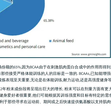
场份额的65%,因为BCAA由于在刺激肌肉蛋白合成中的作用而得
与那些接受严格体能训练的人的目标是一致的. BCAAs,已知能增
炼表现至关重要,无论是在体能训练,耐力运动,还是高强度健身等
032年粉末成份段将呈现出巨大的增长. 粉末可以在剂量方面有更大
和健身爱好者很重要,他们可能根据其训练强度和目标有特定的需求
吸收有利于那些寻求在运动前、期间或之后快速提供氨基酸以支持肌