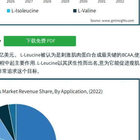
势
下载免费 PDF
527亿美元。 L-Leucine被认为是刺激肌肉蛋白合成最关键的BCAA
中起主要作用. L-Leucine以其厌生性而出名,意为它能促进瘦
非常追求这个目标。