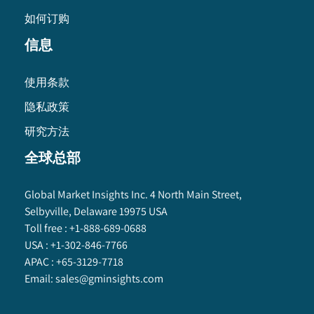
如何订购
信息
使用条款
隐私政策
研究方法
全球总部
Global Market Insights Inc. 4 North Main Street,
Selbyville, Delaware 19975 USA
Toll free :
+1-888-689-0688
USA :
+1-302-846-7766
APAC :
+65-3129-7718
Email:
sales@gminsights.com