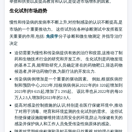
举措和供资以及提高教育和认识,是促进市场增长的因素。
生化试剂市场趋势
慢性和传染病的发病率不断上升,对控制感染的认识不断提高,是
市场的一个重要推动力。 这些试剂在各种诊断测试中发挥着至
关重要的作用,包括:
免疫学
分子诊断和微生物测定 并指导治疗
决定
迫切需要为慢性和传染病提供有效的治疗和疫苗,这推动了制
药和生物技术行业的研究和开发工作。 生化试剂是药物发现
的基本工具,能帮助研究人员确定潜在的药物靶口,筛选药物
候选者,并评估药物疗效,为新疗法的开发出力.
传染病病例增加是一个重要的驱动因素。 例如,根据疾病控
制和预防中心,2023年,结核病病例从2022年的8 320起增加到
2023年的9 615起,增加了1 295起。 该比率也从2022年的每10
万人2.5人增加到2023年的2.9人.
提高对感染控制措施的认识,特别是在医疗保健环境中,推动
了对用于消毒、绝育和环境监测的生化试剂的需求。 这些试
剂使保健设施能够维持清洁而安全的环境,防止与保健有关的
感染并保护病人和工作人员免受传染性病原体的感染。
随着对早期疾病检测和及时干预的日益重视,对护理点检测技