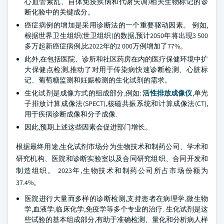
心血管紊乱、自体免疫疾病和代谢失调)相关生物标记的诊
断化验中的关键成分。
癌症病例的增加是采用诊断法的一个重要驱动因素。 例如,
根据世界卫生组织(世卫组织)的数据,预计2050年将出现3 500
多万起新癌症病例,比2022年的2 000万例增加了77%。
此外,在包括医院、诊所和社区药房在内的医疗保健环境中扩
大保健点检测,推动了对用于传染病快速诊断检测、心脏标
记、葡萄糖监测和妊娠检测的生化试剂的需求。
生化试剂是成像方式的组成部分,例如:
活性排放成像仪
,单光
子排放计算成像法(SPECT),核磁共振系统和计算成像法(CT),
用于疾病诊断成像和分子成像.
因此,预期上述这些因素会促进部门增长。
根据最终用途,生化试剂市场分为生物技术和制药公司、学术和
研究机构、医院和诊断实验室以及合同研究组织、合同开发和
制造组织。 2023年,生物技术和制药公司所占市场份额为
37.4%。
医院进行大量而多样的诊断检测,支持患者在病理学,微生物
学,血液学,临床化学,免疫学等多个专业的治疗. 生化试剂是这
些试验的基本组成部分,有助于准确检测、量化和分析病人样