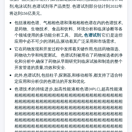
剂,电泳试剂,色谱试剂等产品类型. 色谱试剂部分估计到2032年
将达到156亿美元。
包括液相色谱、气相相色谱和薄相相相色谱在内的色谱技术,
是药物、生物技术、食品和饮料、环境分析和临床诊断等各
个领域使用的多功能分析工具。 因此,
色谱试剂
它们是这些
应用中必不可少的消耗品,驱动着其广泛采用和市场需求。
它在药物发现和开发过程中发挥着关键作用,包括药物筛选、
药物动力学和纯度测试。 色谱试剂被用在了药物候选者的净
化和分析中,确保了药物从早期研究到临床试验和制造的整个
开发管道的质量,功效和安全.
此外,色谱试剂,包括柱子,探测器,和移动相等,都支持了适合特
定应用和分析仪的色谱法的开发和优化.
色谱技术的持续进步,如高性能液相色谱(HPLC),超高性能液
相相相相相相相相相相相相相相相相相相相相相相相相相相
相相相相相相相相相相相相相相相相相相相相相相相相相相
相相相相相相相相相相相相相相相相相相相相相相相相相相
相相相相相相相相相相相相相相相相相相相相相相相相相相
相相相相相相相相相相相相相相相相相相相相相相相相相相
相相相相相相相相相相相相相相相相相相相相相相相相相相