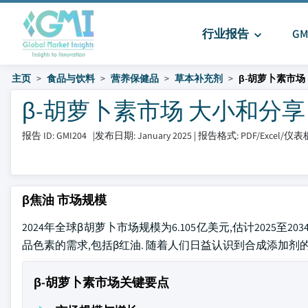
行业报告
G
主页
食品与饮料
营养保健品
草本补充剂
β-胡萝卜素市场
β-胡萝卜素市场 大小和分享 202
报告 ID: GMI204
|
发布日期: January 2025
|
报告格式: PDF/Excel/仪
β焦油 市场规模
2024年全球β胡萝卜市场规模为6.105亿美元,估计2025至
品色素的需求,包括β红油. 随着人们日益认识到合成添加剂
β-胡萝卜素市场关键要点