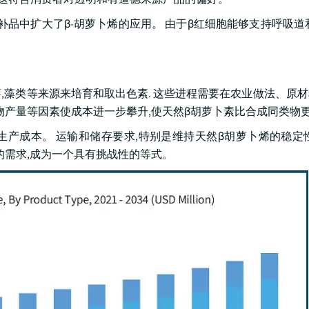
补品中扩大了β-胡萝卜烯的应用。 由于β红细胞能够支持呼吸道
薯,藻类等来源来培育和取出色素. 这些进程需要在农业做法、原
物产量等因素使成本进一步攀升,使天然β胡萝卜素比合成同类物
产成本。 运输和储存要求,特别是维持天然β胡萝卜烯的稳定
的需求,成为一个具有挑战性的等式。