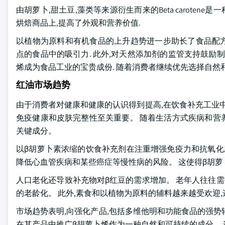
由胡萝卜,甜土豆,藻类等来源衍生而来的Beta carote
烘焙商品上,提高了外观和营养价值.
以植物为原料和有机食品的上升趋势进一步助长了食品配方
点的食品中的吸引力. 此外,对天然添加剂的监管支持鼓励
烯成为食品工业的宝贵成份. 随着消费者继续优先选择自然
红油市场趋势
由于消费者对健康和健康的认识得到提高,在饮食补充工业中
免疫健康和皮肤完整性至关重要。 随着生活方式疾病和营
关键成分。
以β胡萝卜素浓缩的饮食补充剂在注重增强免疫力和抗氧化
降低心血管疾病和某些癌症等慢性病的风险。 这使得β胡
人口老化还导致补充物对β红豆的需求增加。 老年人往往
的老龄化。 此外,素食和以植物为原料的辅料越来越受欢迎
市场趋势表明,向强化产品,包括多维他明和功能食品的强势
在其产品中推广β胡萝卜烯作为一种自然和可持续的成分。