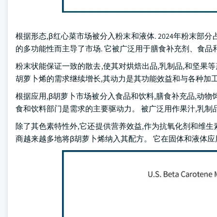
根据形态,β红心菜市场被分入粉末和液体. 2024年粉末部
的多功能性而主导了市场. 它被广泛用于膳食补充剂、食品
粉末状能保证一致的散去,使其对烘焙出品,乳制品,和坚果等
胡萝卜烯的需求继续增长,其动力是其功能效益和与各种加工
根据应用,β胡萝卜市场被分入食品和饮料,膳食补充品,动物饲
食和饮料部门是需求的主要驱动力。 被广泛用作果汁,乳制
除了其色素特性外,它还提供营养效益,作为抗氧化剂和维生
商越来越多地将β胡萝卜烯纳入其配方。 它在固体和液体