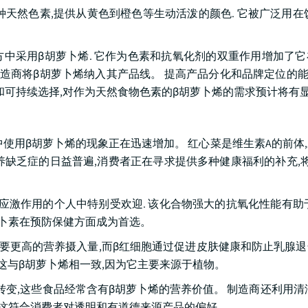
ne是一种天然色素,提供从黄色到橙色等生动活泼的颜色. 它被广泛用
中采用β胡萝卜烯. 它作为色素和抗氧化剂的双重作用增加了
制造商将β胡萝卜烯纳入其产品线。 提高产品分化和品牌定位的能
和可持续选择,对作为天然食物色素的β胡萝卜烯的需求预计将有
使用β胡萝卜烯的现象正在迅速增加。 红心菜是维生素A的前体
养缺乏症的日益普遍,消费者正在寻求提供多种健康福利的补充,
应激作用的个人中特别受欢迎. 该化合物强大的抗氧化性能有助
萝卜素在预防保健方面成为首选。
需要更高的营养摄入量,而β红细胞通过促进皮肤健康和防止乳腺
,这与β胡萝卜烯相一致,因为它主要来源于植物。
转变,这些食品经常含有β胡萝卜烯的营养价值。 制造商还利用清
 这符合消费者对透明和有道德来源产品的偏好。