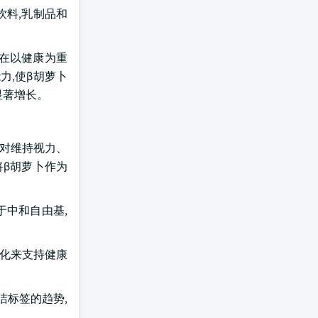
在饮料,乳制品和
它在以健康为重
力,使β胡萝卜
显著增长。
,对维持视力、
将β胡萝卜作为
于中和自由基,
退化来支持健康
洁标签的趋势,