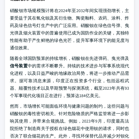
硝酸钡市场规模预计将在2024年至2032年间实现强劲增长，主
要受益于其在氧化钡及其衍生物、陶瓷釉料、农药、涂料、炸
药及绿色信号灯生产中的广泛应用。硝酸钡在绿色信号弹、曳
光弹及烟火装置中的普遍使用已成为国防作业的关键，其独特
性能有助于产生鲜艳的绿色光芒，提升军事环境下的能见度与
通信效果。
随着全球国防预算的持续增长，硝酸钡在先进弹药、曳光弹及
信号装置
中的需求不断攀升。持续的技术进步与军事系统现代
化进程，以及日益严峻的地缘政治局势，将进一步推动产品需
求。据可靠消息来源，印度正在投资多个行业，包括远程武
器、颠覆性技术以及早期预警与探测系统，截至2023年共有93
个军事现代化项目正在进行，预算达184亿美元。
然而，市场增长可能面临环境与健康问题的制约，这些问题与
硝酸钡的毒性密切相关。针对危险物质的严格监管将进一步影
响其使用，并带来合规挑战。例如，2023年9月，印度最高法
院拒绝了制造商关于授权在绿色烟花中使用钡的请求，同时也
否决了联合烟花的生产。此外，寻找环保替代品并减少对钡化