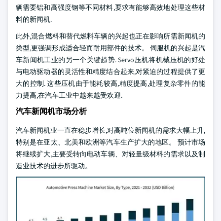
辆需要铝和高强度钢等不同材料,要求有能够高效地处理这些材
料的新闻机.
此外,混合燃料和替代燃料车辆的兴起也正在影响所需新闻机的
类型,更强调形成适合轻而耐用部件的技术。 伺服机的兴起是汽
车新闻机工业的另一个关键趋势. Servo压机将机械压机的好处
与电动驱动器的灵活性和精度结合起来,对紧迫的过程提供了更
大的控制. 这些压机由于能耗较高,精度提高,处理复杂零件的能
力提高,在汽车工业中越来越受欢迎.
汽车新闻机市场分析
汽车新闻机业一直在稳步增长,对高吨位新闻机的需求大幅上升,
特别是在亚太、北美和欧洲等汽车生产扩大的地区。 预计市场
将继续扩大,主要受转向电动车辆、对轻量级材料的需求以及制
造业技术的进步所驱动。