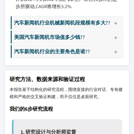
步所驱动,CAGR将增长5.2%.
汽车新闻机行业机械新闻机段规模有多大??
美国汽车新闻机市场值多少钱??
汽车新闻机行业的主要角色是谁??
研究方法、数据来源和验证过程
本报告基于结构化的研究流程，围绕直接的行业对话、专有建
模和严格的交叉验证构建，而不仅仅是桌面研究。
我们的6步研究流程
1. 研究设计与分析师监督