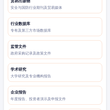
贸易出版物
安全与国防行业期刊及贸易媒体
行业数据库
专有及第三方市场数据库
监管文件
政府采购记录及政策文件
学术研究
大学研究及专业機构报告
企业报告
年度报告、投资者演示及申报文件