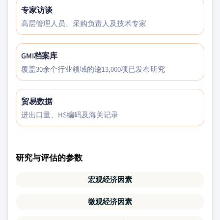
专家访谈
高层管理人员、采购负责人及技术专家
GMI档案库
覆盖30余个行业领域的逶13,000项已发布研究
贸易数据
进出口量、HS编码及海关记录
研究与评估的参数
宏观经济因素
微观经济因素