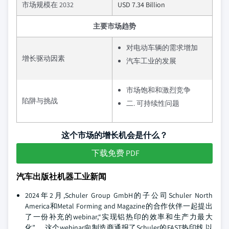
市场规模在 2032
USD 7.34 Billion
主要市场趋势
对电动车辆的需求增加
增长驱动因素
汽车工业的发展
市场饱和和激烈竞争
陷阱与挑战
二. 可持续性问题
这个市场的增长机会是什么？
下载免费 PDF
汽车出版社机器工业新闻
2024年2月,Schuler Group GmbH的子公司Schuler North
America和Metal Forming and Magazine的合作伙伴一起提出
了一份补充的webinar,“实现铝热印的效率和生产力最大
化”。 这个webinar向制造商通报了Schuler的FAST热印线,以