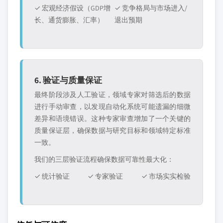
✓ 宏观经济假设（GDP增
✓ 竞争格局与市场进入/
长、通货膨胀、汇率）
退出预期
6. 验证与质量保证
最终阶段涉及人工验证，领域专家对筛选后的数据
进行手动审查，以发现自动化系统可能遗漏的细微
差异和语境错误。这种专家审查增加了一个关键的
质量保证层，确保数据与研究目标和领域特定标准
一致。
我们的三层验证流程确保数据可靠性最大化：
✓ 统计验证
✓ 专家验证
✓ 市场实实检验