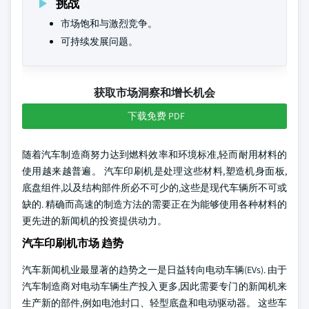
挑战
市场饱和与激烈竞争。
可持续发展问题。
获取市场洞察和增长机会
下载免费 PDF
随着汽车制造商努力达到燃料效率和环境标准,轻而耐用材料的
使用越来越普遍。 汽车印刷机是处理这些材料,塑造机身面板,
底盘组件,以及结构部件所必不可少的,这些是现代车辆所不可或
缺的. 精确而高速的制造方法的需要正在为能够使用各种材料的
更先进的新闻机的投资提供动力。
汽车印刷机市场 趋势
汽车新闻机业最显著的趋势之一是日益转向电动车辆(EVs). 由于
汽车制造商对电动车辆生产投入更多,因此需要专门的新闻机来
生产新的部件,例如电池封口、轻型底盘和电动驱动器。 这些车