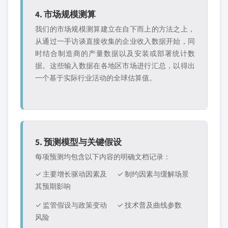
4. 市场规模测算
我们的市场规模测算建立在自下而上的方法之上，
从通过一手访谈直接收集的企业收入数据开始，同
时结合制造商的产量数据以及安装或部署统计数
据。这些输入数据在各地区市场进行汇总，以得出
一个基于实际行业活动的全球估算值。
5. 预测模型与关键假设
每项预测均包含以下内容的明确文档记录：
✓ 主要增长驱动因素及
✓ 制约因素与缓解场景
其预期影响
✓ 监管假设与政策变动
✓ 技术普及曲线参数
风险