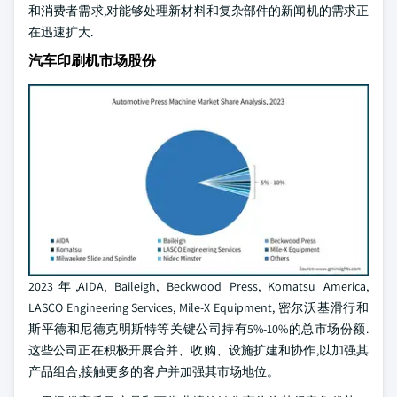
和消费者需求,对能够处理新材料和复杂部件的新闻机的需求正
在迅速扩大.
汽车印刷机市场股份
2023年,AIDA, Baileigh, Beckwood Press, Komatsu America,
LASCO Engineering Services, Mile-X Equipment, 密尔沃基滑行和
斯平德和尼德克明斯特等关键公司持有5%-10%的总市场份额.
这些公司正在积极开展合并、收购、设施扩建和协作,以加强其
产品组合,接触更多的客户并加强其市场地位。