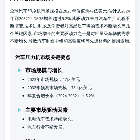
全球汽车印刷机市场规模在2023年价值为47亿美元,估计从2024
年到2032年,CAGR增长超过5.2%,其驱动力来自汽车生产流程不
断演变,技术进步,以及消费者对高品质车辆的需求不断增长等几
个关键因素. 市场增长的主要驱动力之一是对轻量级车辆的需求
不断增长,导致汽车制造中铝和高强度钢等先进材料的使用激增.
汽车压力机市场关键要点
市场规模与增长
2023年市场规模：47亿美元
2032年预测市场规模：73.4亿美元
年复合增长率（2024-2032）：5.2%
主要市场驱动因素
电动汽车需求持续增长。
汽车行业不断发展。