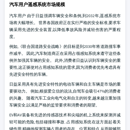
汽车用户遥感系统市场规模
汽车用户 由于日益强调车辆安全和条例,到2032年,遥感系统市
场将大幅增长。 世界各国政府正在实行严格的安全标准,要求车
辆采用先进的安全装置,以降低事故风险并减轻伤害的严重程
度。
例如,《联合国道路安全战略》的目标是到2030年将道路撞车事
件减半。 因此,汽车制造商正在采用占领感知系统来遵守这些条
例并加强其车辆的安全。 此外,消费者日益认识到车辆安全的重
要性,这正驱使对占用感知系统的需求,因为消费者优先考虑具有
先进安全特性的车辆。
日益采用具有先进安全特性的电动车辆和自主车辆是市场的重
要驱动力。 例如,根据爱立信的说法,自驾车会吸引47%的消费者
的兴趣。 随着汽车工业向电气化和自主的转变,越来越注重加强
车辆安全,以满足严格的监管要求和消费者的期望。
EV和AV装备有先进的传感器技术和尖端的机上系统来探测并减
轻可能的危险,包括碰撞和事故. 占用感知系统在这方面起着关
键作用,精确地探测车辆占用者的存在、位置和特点,从而能够部