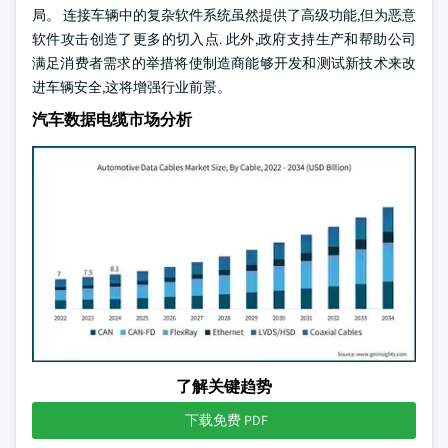
局。 连接车辆中的复杂软件系统虽然提供了高级功能,但为恶意
软件攻击创造了更多的切入点. 此外,政府支持生产和帮助公司
满足消费者需求的举措将使制造商能够开发和测试新技术来改
进车辆安全,这将增强行业前景。
汽车数据电缆市场分析
了解关键趋势
下载免费 PDF