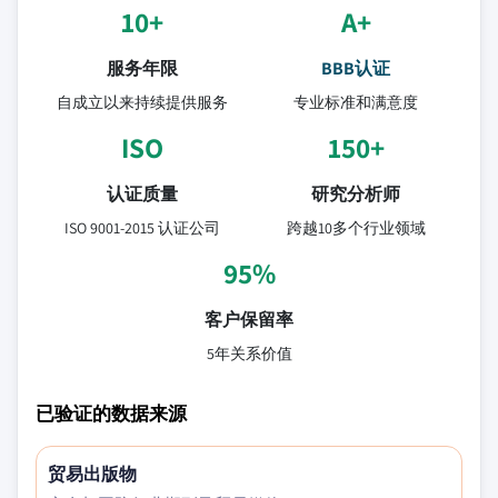
10+
A+
服务年限
BBB认证
自成立以来持续提供服务
专业标准和满意度
ISO
150+
认证质量
研究分析师
ISO 9001-2015 认证公司
跨越10多个行业领域
95%
客户保留率
5年关系价值
已验证的数据来源
贸易出版物