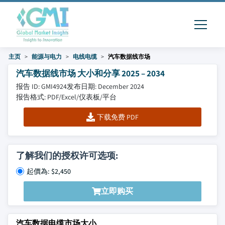
主页
能源与电力
电线电缆
汽车数据线市场
汽车数据线市场 大小和分享 2025 – 2034
报告 ID: GMI4924
发布日期: December 2024
报告格式: PDF/Excel/仪表板/平台
下载免费 PDF
了解我们的授权许可选项:
起價為: $2,450
立即购买
汽车数据电缆市场大小