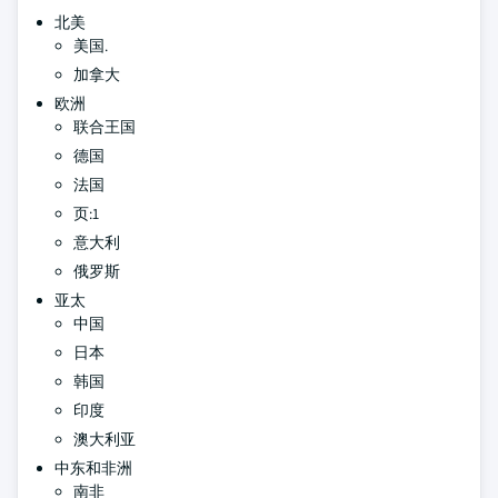
北美
美国.
加拿大
欧洲
联合王国
德国
法国
页:1
意大利
俄罗斯
亚太
中国
日本
韩国
印度
澳大利亚
中东和非洲
南非