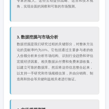
专家的输入。这些互动提供战略、运营和技术视
角，实现全面的洞察和可靠的市场预测。
3. 数据挖掘与市场分析
数据挖掘是我们研究过程的关键部分，对整体方法
论的贡献率约为20%。它包括通过主要参与者的收
入份额分析来分析市场结构、识别行业趋势和评估
宏观经济因素。相关数据从付费和免费来源收集，
以建立可靠的数据库。然后将这些信息整合起来，
以支持一手研究和市场规模估算，并由分销商、制
造商和协会等关键利益相关者进行验证。