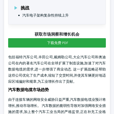
挑战
汽车电子架构复杂性持续上升
获取市场洞察和增长机会
下载免费 PDF
包括福特汽车公司,丰田公司,戴姆勒公司,大众汽车公司和奥迪
公司在内的著名汽车公司在全球扩展了制造设施,加速了对汽车
数据电缆的需求,进一步增强了商业动态. 这一扩展战略还帮助
这些公司优化了生产成本,缩短了交货时间,并使其车辆更好地适
应区域偏好和规章,为工业增长作出了贡献。
汽车数据电缆市场趋势
由于连接车辆的网络安全威胁日益严重,汽车数据电缆业预计将
增长,推动市场增长。 汽车数据的脆弱性导致对加强网络安全措
施的需求,加上整个汽车工业当局的严格监管,正在补充工业格