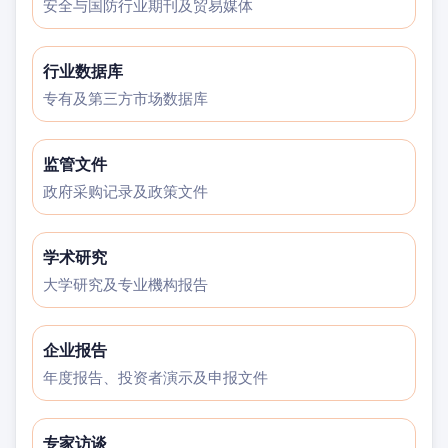
安全与国防行业期刊及贸易媒体
行业数据库
专有及第三方市场数据库
监管文件
政府采购记录及政策文件
学术研究
大学研究及专业機构报告
企业报告
年度报告、投资者演示及申报文件
专家访谈