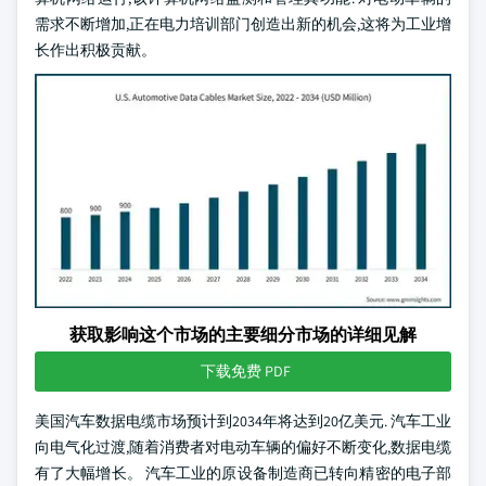
需求不断增加,正在电力培训部门创造出新的机会,这将为工业增
长作出积极贡献。
获取影响这个市场的主要细分市场的详细见解
下载免费 PDF
美国汽车数据电缆市场预计到2034年将达到20亿美元. 汽车工业
向电气化过渡,随着消费者对电动车辆的偏好不断变化,数据电缆
有了大幅增长。 汽车工业的原设备制造商已转向精密的电子部