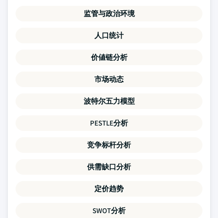
监管与政治环境
人口统计
价値链分析
市场动态
波特尔五力模型
PESTLE分析
竞争标杆分析
供需缺口分析
定价趋势
SWOT分析