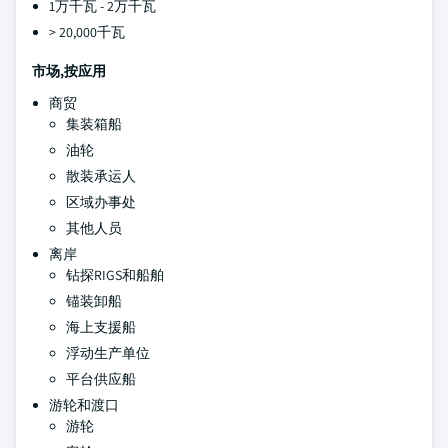
1万千瓦 - 2万千瓦
> 20,000千瓦
市场,按应用
商贸
集装箱船
油轮
散装承运人
区域办事处
其他人员
离岸
钻探RIGS和船舶
锚装卸船
海上支援船
浮动生产单位
平台供应船
游轮和渡口
游轮