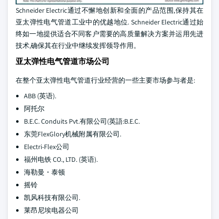
Schneider Electric通过不懈地创新和全面的产品范围,保持其在
亚太弹性电气管道工业中的优越地位. Schneider Electric通过始
终如一地提供适合不同客户需要的高质量解决方案并运用先进
技术,确保其在行业中继续发挥领导作用。
亚太弹性电气管道市场公司
在整个亚太弹性电气管道行业经营的一些主要市场参与者是:
ABB (英语).
阿托尔
B.E.C. Conduits Pvt.有限公司(英語:B.E.C.
东莞FlexGlory机械附属有限公司.
Electri-Flex公司
福州电铁 CO., LTD. (英语).
海勒曼・泰顿
摇铃
凯风科技有限公司.
莱昂尼埃电器公司