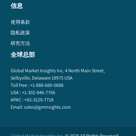
信息
使用条款
隐私政策
研究方法
全球总部
Global Market Insights Inc. 4 North Main Street,
Selbyville, Delaware 19975 USA
Toll free :
+1-888-689-0688
USA :
+1-302-846-7766
APAC :
+65-3129-7718
Email:
sales@gminsights.com
Global Market Insights Inc.
©
2025
All Rights Reserved.