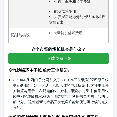
中东、非洲和拉丁美洲
能源需求增加
为发展新能源分配网络而增加投
资和支出
大量初步部署费用
陷阱与挑战
这个市场的增长机会是什么？
下载免费 PDF
空气绝缘环主干线 单位工业新闻:
2021年4月,西门子公司引入了8DJH 24开关装置,即环形干线
单元(RMU),为24千伏以下无氟气体的电压所设计. 这种中压开
关装置与用于二次配电的SF6变体共用紧凑的尺寸,但采用气
候中和的绝缘技术,称为 " 清洁空气 " ,利用来自周围大气的天
然成分。 这种创新的产品开发使客户能够促进可持续的电力
分配。