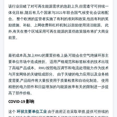
该行业目睹了对可再生能源需求的急剧上升,但需遵守可持续一
体化目标,随后有几个国家与2021年联合国气候变化会议相配
合。 整个欧洲的监管者实施了有利的准则和政策,包括有利的奖
励措施、补贴、上网收费和杠杆机制,以鼓励使用清洁能源。 此
外,有关在整个区域采用可再生能源的某些政策颁布将扩大商业
前景。
最初成本高,加上RMU的重置价格上扬,可能会在空气绝缘环形主
要单位市场中造成挫折。 适用严格规范和标签标准的技术出现
了高端产品成本。 RMU按照电压调节和电流处理能力作为技术
与开发网络的关键组成部分。 由于关键的电力应用以及业务精
度需要,产品组件将大量投资用于质量检查和自动化制造。 使用
精密的电力部件和日益增加的与能源效率有关的限制进一步提
高了部件价格。
COVID-19 影响
这个
环状主要单位工业
由于政府正在采取举措,提供可持续的