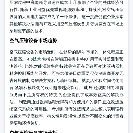
压缩过程中高能耗导致运营成本上升,影响了企业的整体经济可
行性. 随着工业日益优先重视能源效率和可持续性,对空气压缩
设备的大量电力需求成为了一种威慑。 这一挑战促使企业探索
其他解决办法,阻碍广泛采用空气压缩设备,并强调需要在市场上
采用更节能的技术。
空气压缩设备市场趋势
空气压缩设备的市场受到一些趋势的影响. 市场的一体化程度正
在提高。
4.0技术
包括在智能压缩机中将IOT用于实时监测和预
测维护. 此外,对能源效率的持续关注正在导致可变速驱动器和
精密控制系统的开发。 可持续做法日益重要,促使制造商开发无
害环境的制冷解决方案和无油压缩机。 就灵活性和空间优化而
言,紧凑和模块化的设计越来越受欢迎。
此外,还观察到向租赁
服务而不是所有权的转变,为企业提供了成本效益高的解决办
法。 制造商通过强调远程无障碍和方便用户的接口,正在改进压
缩空气系统的可用性。 考虑到所有这些情况,这些模式表明该行
业致力于提高效率、持久性和灵活性,以应对不断变化的消费者
需要和环境关切。
空气压缩设备市场分析