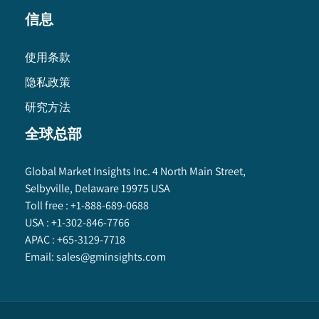
信息
使用条款
隐私政策
研究方法
全球总部
Global Market Insights Inc. 4 North Main Street,
Selbyville, Delaware 19975 USA
Toll free :
+1-888-689-0688
USA :
+1-302-846-7766
APAC :
+65-3129-7718
Email:
sales@gminsights.com