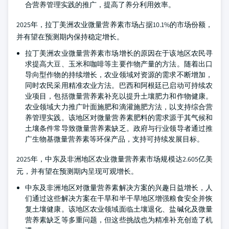
合营养管理实践的推广，提高了养分利用效率。
2025年，拉丁美洲农业微量营养素市场占据10.1%的市场份额，
并有望在预测期内保持稳定增长。
拉丁美洲农业微量营养素市场增长的原因在于该地区农民寻
求提高大豆、玉米和咖啡等主要作物产量的方法。随着出口
导向型作物的持续增长，农业领域对资源的需求不断增加，
同时农民采用精准农业方法。巴西和阿根廷已启动可持续农
业项目，包括微量营养素补充以提升土壤肥力和作物健康。
农业领域大力推广叶面施肥和滴灌施肥方法，以支持综合营
养管理实践。该地区对微量营养素肥料的需求源于其气候和
土壤条件常导致微量营养素缺乏。政府与行业领导者通过推
广生物基微量营养素等环保产品，支持可持续发展目标。
2025年，中东及非洲地区农业微量营养素市场规模达2.605亿美
元，并有望在预测期内呈现可观增长。
中东及非洲地区对微量营养素解决方案的兴趣日益增长，人
们通过这些解决方案在干旱和半干旱地区增强粮食安全并恢
复土壤健康。该地区农业领域面临土壤退化、盐碱化及微量
营养素缺乏等多重问题，但这些挑战也为精准补充创造了机