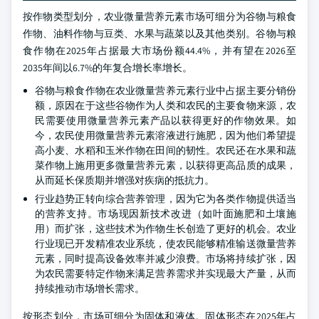
按作物类型划分，农业微量营养元素市场可细分为谷物与粮食
作物、油料作物与豆类、水果与蔬菜以及其他类别。谷物与粮
食作物在2025年占据最大市场份额44.4%，并有望在2026至
2035年间以6.7%的年复合增长率增长。
谷物与粮食作物在农业微量营养元素行业中占据主要分销份
额，原因在于这些谷物作为人类和农民的主要食物来源，农
民需要使用微量营养元素产品以获得更好的作物效果。如
今，农民使用微量营养元素溶液进行施肥，因为他们希望提
高小麦、水稻和玉米作物在田间的韧性。农民还在水果和蔬
菜作物上施用更多微量营养元素，以获得更高品质的成果，
从而延长保质期并增强对疾病的抵抗力。
行业趋势正转向综合营养管理，因为它为各类作物提供适当
的营养支持。市场现因新技术改进（如叶面施肥和土壤施
用）而扩张，这些技术为作物生长创造了更好的机会。农业
行业现已开发精准农业系统，使农民能够精准输送微量营养
元素，同时提高设备效率并减少浪费。市场将持续扩张，因
为农民需要特定作物来满足营养需求并实现最大产量，从而
持续推动市场增长需求。
按形态划分，市场可细分为固体和液体。固体形态在2025年占