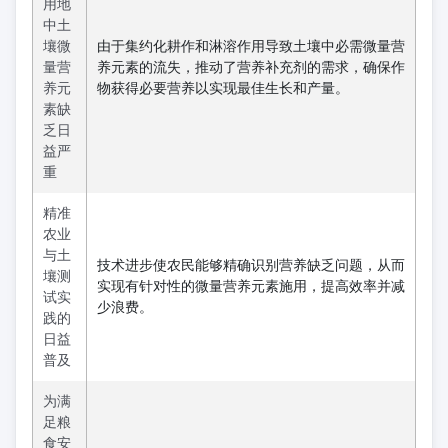
用地
中土
壤微
由于集约化耕作和淋溶作用导致土壤中必需微量营
量营
养元素的流失，推动了营养补充剂的需求，确保作
养元
物获得必要营养以实现最佳生长和产量。
素缺
乏日
益严
重
精准
农业
与土
技术进步使农民能够精确识别营养缺乏问题，从而
壤测
实现有针对性的微量营养元素施用，提高效率并减
试实
少浪费。
践的
日益
普及
为满
足粮
食安