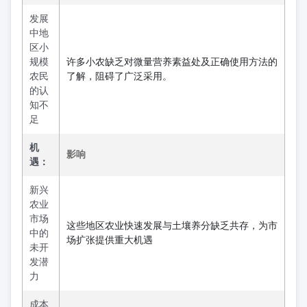
发展
中地
区小
规模
许多小农缺乏对微量营养素益处及正确使用方法的
农民
了解，阻碍了广泛采用。
的认
知不
足
机
影响
遇：
新兴
农业
市场
这些地区农业快速发展与土壤养分缺乏共存，为市
中的
场扩张提供重大机遇
未开
发潜
力
成本