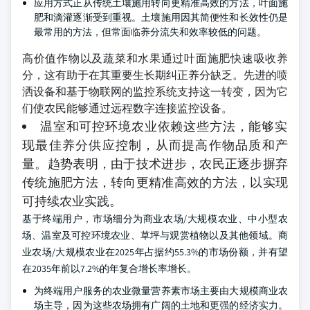
应用方式正从传统土壤施用转向更精准高效的方法，叶面施
肥和滴灌逐渐受到重视。土壤施用因其简便性和长效性仍是
最常用的方法，但常面临养分流失和效率较低的问题。
高价值作物以及蔬菜和水果通过叶面施肥快速吸收养
分，这有助于在其重要生长期纠正养分缺乏。先进的喷
洒设备和基于物联网的监控系统支持这一转变，因为它
们使农民能够通过远程数字连接监控设备。
温室和可控环境农业依赖这些方法，能够实
现最佳养分供应控制，从而提高作物品质和产
量。趋势表明，由于技术进步，农民正逐步摒弃
传统施肥方法，转向更精准高效的方法，以实现
可持续农业实践。
基于终端用户，市场细分为商业农场/大规模农业、中小型农
场、温室及可控环境农业、草坪与观赏植物以及其他领域。商
业农场/大规模农业在2025年占据约55.3%的市场份额，并有望
在2035年前以7.2%的年复合增长率增长。
为终端用户服务的农业微量营养素市场主要由大规模商业农
场主导，因为这些农场拥有广阔的土地和更强的经济实力。