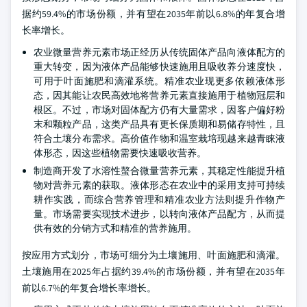
据约59.4%的市场份额，并有望在2035年前以6.8%的年复合增
长率增长。
农业微量营养元素市场正经历从传统固体产品向液体配方的
重大转变，因为液体产品能够快速施用且吸收养分速度快，
可用于叶面施肥和滴灌系统。精准农业现更多依赖液体形
态，因其能让农民高效地将营养元素直接施用于植物冠层和
根区。不过，市场对固体配方仍有大量需求，因客户偏好粉
末和颗粒产品，这类产品具有更长保质期和易储存特性，且
符合土壤分布需求。高价值作物和温室栽培现越来越青睐液
体形态，因这些植物需要快速吸收营养。
制造商开发了水溶性螯合微量营养元素，其稳定性能提升植
物对营养元素的获取。液体形态在农业中的采用支持可持续
耕作实践，而综合营养管理和精准农业方法则提升作物产
量。市场需要实现技术进步，以转向液体产品配方，从而提
供有效的分销方式和精准的营养施用。
按应用方式划分，市场可细分为土壤施用、叶面施肥和滴灌。
土壤施用在2025年占据约39.4%的市场份额，并有望在2035年
前以6.7%的年复合增长率增长。