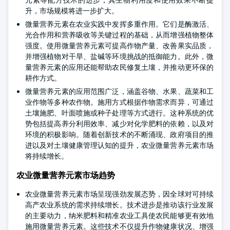
元素等配方技术的进步，其生物利用度和使用效果不断提
升，市场规模将进一步扩大。
微量营养元素在农业实践中发挥多重作用。它们是酶激活、
光合作用和营养吸收等关键过程的基础，从而增强植物整体
强度。使用微量营养元素可提高作物产量、改善果实品质，
并增强植物对干旱、盐碱等环境挑战的抵御能力。此外，微
量营养元素的应用还能帮助农民修复土壤，并推动更环保的
耕作方式。
微量营养元素的应用范围广泛，涵盖谷物、水果、蔬菜和工
业作物等多种农作物。施用方式根据作物需求而异，可通过
土壤施肥、叶面喷施或种子处理等方式进行。这种系统的优
势包括提高养分利用效率、减少对化学肥料的依赖，以及对
环境的积极影响。随着创新技术的不断涌现、政府项目的推
进以及对土壤健康管理认知的提升，农业微量营养元素市场
将持续增长。
农业微量营养元素市场趋势
农业微量营养元素市场呈现强劲发展态势，因全球对可持续
高产农业系统的需求持续增长。技术进步是推动该行业发展
的主要动力，纳米肥料和精准农业工具使农民能够更有效地
施用微量营养元素。这些技术不仅提升作物健康状况、增强