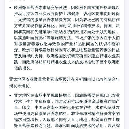
欧洲微量营养素市场竞争激烈，因欧洲各国实施严格法规以
推动可持续农业实践并保护土壤健康。该地区要求使用环保
且无残留的微量营养素解决方案，因为农场已转向有机耕作
方式并实现作物多样化，同时采用环保耕作技术。德国、法
国和英国在先进灌溉和喷洒系统的应用方面处于领先地位，
以实施叶面施肥和滴灌施肥方法。市场扩张的原因在于人们
对微量营养素缺乏导致作物产量和品质问题的认识不断加
深。欧洲可持续发展目标因有机和生物基微量营养素的日益
普及而得到支持。欧洲各国投资研究项目以建立精准农业实
践，而政府补贴和对精准农业技术的支持推动了整个欧洲市
场的增长。
亚太地区农业微量营养素市场预计在分析期内以7.5%的复合年
增长率增长。
亚太地区在市场中呈现最快增长，因农民需要在现代化农业
技术下生产更多粮食，同时政府推出多项倡议以提高作物产
量。印度、中国及东南亚国家已开始在谷物、水稻和蔬菜农
场中使用更多微量营养素肥料。农业领域对精准解决方案的
需求日益增长，因该地区拥有大量可耕地，却普遍存在土壤
微量营养素缺乏问题。滴灌和叶面喷洒技术的采用，以及综