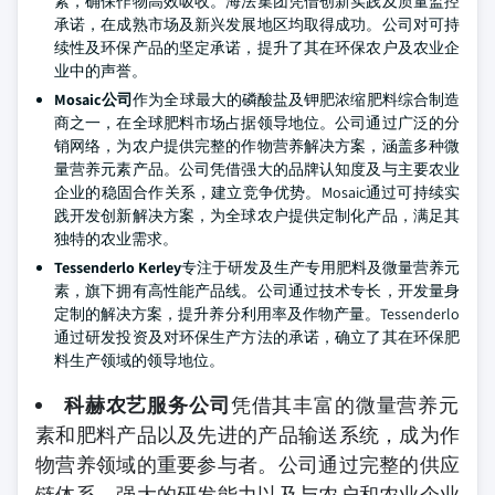
素，确保作物高效吸收。海法集团凭借创新实践及质量监控
承诺，在成熟市场及新兴发展地区均取得成功。公司对可持
续性及环保产品的坚定承诺，提升了其在环保农户及农业企
业中的声誉。
Mosaic公司
作为全球最大的磷酸盐及钾肥浓缩肥料综合制造
商之一，在全球肥料市场占据领导地位。公司通过广泛的分
销网络，为农户提供完整的作物营养解决方案，涵盖多种微
量营养元素产品。公司凭借强大的品牌认知度及与主要农业
企业的稳固合作关系，建立竞争优势。Mosaic通过可持续实
践开发创新解决方案，为全球农户提供定制化产品，满足其
独特的农业需求。
Tessenderlo Kerley
专注于研发及生产专用肥料及微量营养元
素，旗下拥有高性能产品线。公司通过技术专长，开发量身
定制的解决方案，提升养分利用率及作物产量。Tessenderlo
通过研发投资及对环保生产方法的承诺，确立了其在环保肥
料生产领域的领导地位。
科赫农艺服务公司
凭借其丰富的微量营养元
素和肥料产品以及先进的产品输送系统，成为作
物营养领域的重要参与者。公司通过完整的供应
链体系、强大的研发能力以及与农户和农业企业