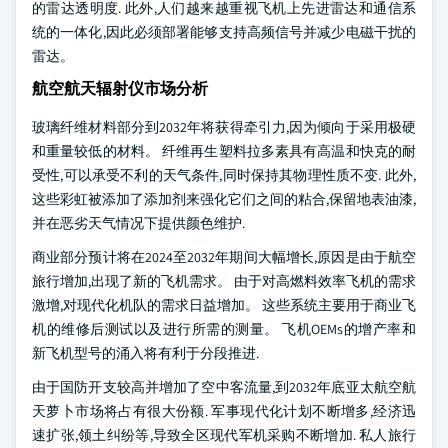
的雷达透明度. 此外,人们越来越重视飞机上先进雷达和通信系
统的一体化,因此必须部署能够支持高频信号并减少电磁干扰的
雷达。
航空航天辐射仪市场分析
玻璃纤维材料部分到2032年将获得牵引力,因为倾向于采用极硬
和重量较低的材料。 纤维再生塑料拉多素具有高温和快克的耐
受性,可以承受不利的天气条件,同时保持其物理性质不变. 此外,
这些彩虹被添加了添加剂来强化它们之间的粘合,保留地表油漆,
并在恶劣天气情况下提供颜色维护.
商业部分预计将在2024至2032年期间大幅增长,原因是由于航空
旅行增加,出现了新的飞机需求。 由于对高燃料效率飞机的需求
激增,对现代化机队的需求日益增加。 这些系统主要用于商业飞
机的维修后测试以及进行所需的测量。 飞机OEMs的增产率和
新飞机型号的涌入将有利于分段推进.
由于国防开支较高并增加了空中客流量,到2032年底亚太航空航
天萝卜市场将占有很大份额. 军事现代化计划不断增多,经济迅
速扩张,领土纠纷等,导致全区现代军机采购不断增加. 私人旅行